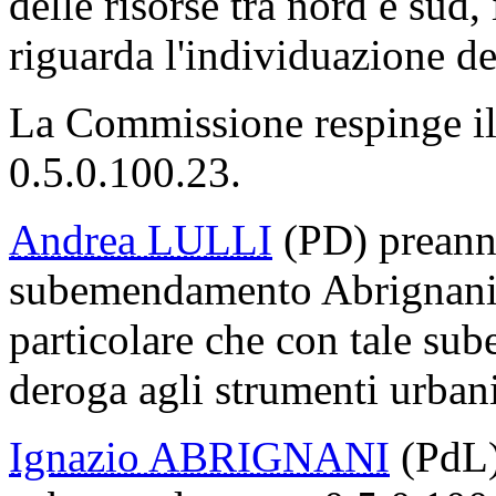
delle risorse tra nord e sud,
riguarda l'individuazione d
La Commissione respinge i
0.5.0.100.23.
Andrea LULLI
(PD) preannu
subemendamento Abrignani 0
particolare che con tale s
deroga agli strumenti urbani
Ignazio ABRIGNANI
(PdL) 