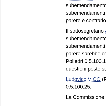
subemendamento Pol
subemendamenti a
parere è contrario
Il sottosegretario
subemendamento Pol
subemendamenti a
parere sarebbe co
Polledri 0.5.100.11
questioni poste s
Ludovico VICO
(P
0.5.100.25.
La Commissione a