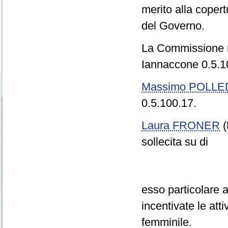
merito alla coper
del Governo.
La Commissione r
Iannaccone 0.5.10
Massimo POLLE
0.5.100.17.
Laura FRONER
(
sollecita su di
esso particolare 
incentivate le att
femminile.