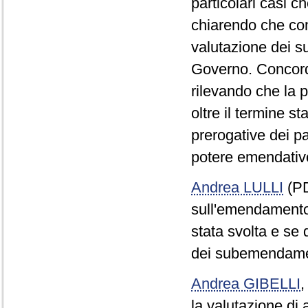
particolari casi c
chiarendo che co
valutazione dei su
Governo. Concorda
rilevando che la 
oltre il termine s
prerogative dei pa
potere emendativ
Andrea LULLI
(PD
sull'emendamento
stata svolta e se 
dei subemendame
Andrea GIBELLI
la valutazione di