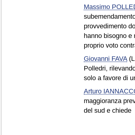
Massimo POLLE
subemendamento I
provvedimento dov
hanno bisogno e n
proprio voto cont
Giovanni FAVA
(L
Polledri, rilevand
solo a favore di 
Arturo IANNAC
maggioranza preve
del sud e chiede