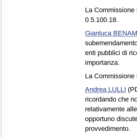
La Commissione 
0.5.100.18.
Gianluca BENAM
subemendamento 0
enti pubblici di r
importanza.
La Commissione r
Andrea LULLI
(PD
ricordando che no
relativamente all
opportuno discuter
provvedimento.