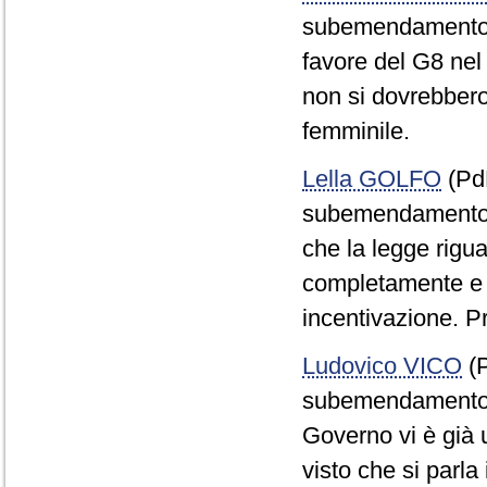
subemendamento i
favore del G8 nel
non si dovrebbero
femminile.
Lella GOLFO
(PdL
subemendamento de
che la legge rigua
completamente e c
incentivazione. P
Ludovico VICO
(P
subemendamento i
Governo vi è già u
visto che si parla 