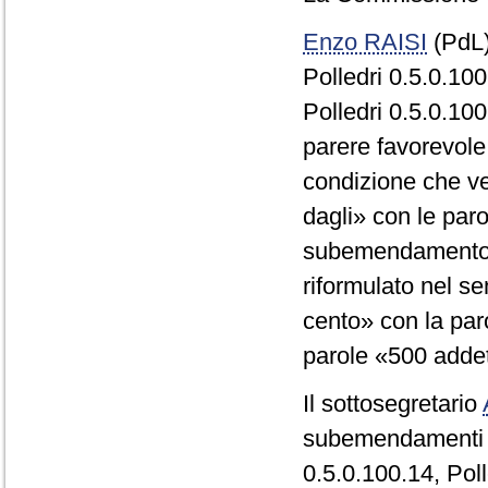
Enzo RAISI
(PdL)
Polledri 0.5.0.10
Polledri 0.5.0.10
parere favorevol
condizione che ve
dagli» con le paro
subemendamento V
riformulato nel se
cento» con la par
parole «500 addet
Il sottosegretario
subemendamenti P
0.5.0.100.14, Pol