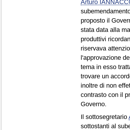
Arturo IANNAC
subemendamento 0
proposto il Gover
stata data alla ma
produttivi ricorda
riservava attenzi
l'approvazione d
tema in esso tratt
trovare un accor
inoltre di non eff
contrasto con il p
Governo.
Il sottosegretario
sottostanti al su