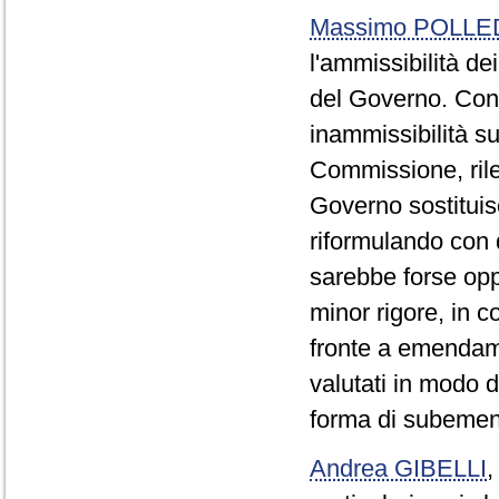
Massimo POLLE
l'ammissibilità d
del Governo. Conc
inammissibilità s
Commissione, rile
Governo sostituis
riformulando con q
sarebbe forse opp
minor rigore, in co
fronte a emendame
valutati in modo d
forma di subeme
Andrea GIBELLI