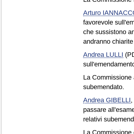
Arturo IANNAC
favorevole sull'e
che sussistono anc
andranno chiarite 
Andrea LULLI
(PD
sull'emendamento
La Commissione 
subemendato.
Andrea GIBELLI
passare all'esam
relativi subemen
La Commissione 