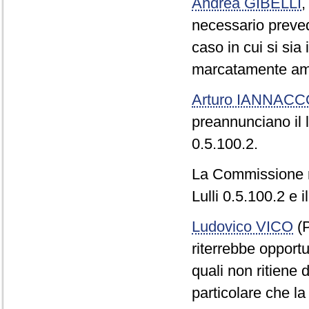
Andrea GIBELLI
necessario preve
caso in cui si sia
marcatamente amm
Arturo IANNAC
preannunciano il 
0.5.100.2.
La Commissione r
Lulli 0.5.100.2 e
Ludovico VICO
(P
riterrebbe opportu
quali non ritiene 
particolare che l