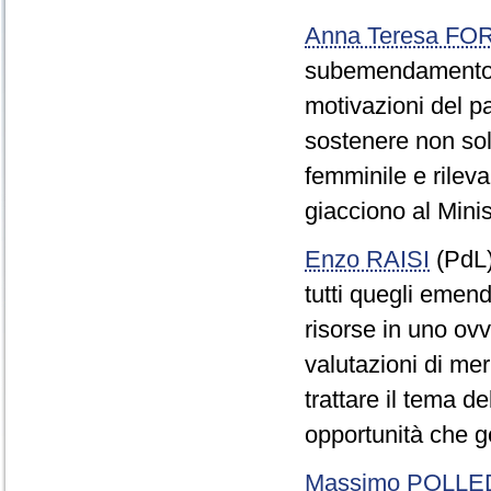
Anna Teresa F
subemendamento 0
motivazioni del p
sostenere non solo
femminile e rileva
giacciono al Minis
Enzo RAISI
(PdL) 
tutti quegli emen
risorse in uno ovve
valutazioni di mer
trattare il tema de
opportunità che g
Massimo POLLE