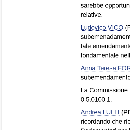
sarebbe opportuno 
relative.
Ludovico VICO
(P
subemenadamento 0
tale emendamento 
fondamentale nell
Anna Teresa F
subemendamento 
La Commissione 
0.5.0100.1.
Andrea LULLI
(PD
ricordando che ri