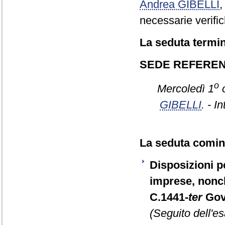
Andrea GIBELLI
necessarie verific
La seduta termin
SEDE REFERE
o
Mercoledì 1
o
GIBELLI
. - I
La seduta cominc
Disposizioni pe
imprese, nonch
C.1441-
ter
Gov
(Seguito dell'e