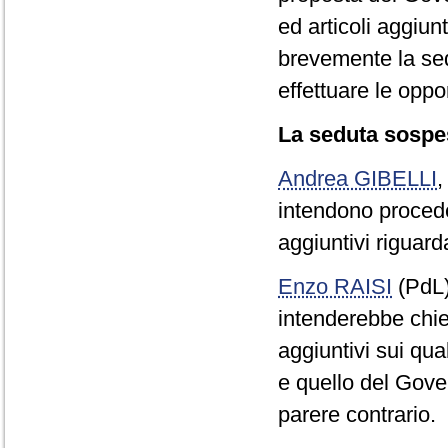
ed articoli aggiun
brevemente la sedu
effettuare le oppo
La seduta sospes
Andrea GIBELLI
intendono procede
aggiuntivi riguarda
Enzo RAISI
(PdL
intenderebbe chied
aggiuntivi sui qua
e quello del Gover
parere contrario.