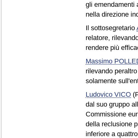
gli emendamenti a
nella direzione i
Il sottosegretario
relatore, rilevand
rendere più effica
Massimo POLLE
rilevando peraltro
solamente sull'ent
Ludovico VICO
(P
dal suo gruppo all
Commissione euro
della reclusione p
inferiore a quattr