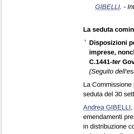
GIBELLI
. - I
La seduta cominc
Disposizioni pe
imprese, nonch
C.1441-
ter
Gov
(Seguito dell'e
La Commissione p
seduta del 30 se
Andrea GIBELLI
emendamenti prese
in distribuzione c