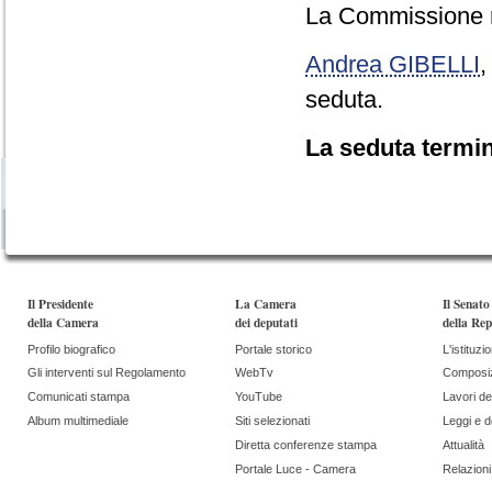
La Commissione re
Andrea GIBELLI
seduta.
La seduta termin
Il Presidente
La Camera
Il Senato
della Camera
dei deputati
della Rep
Profilo biografico
Portale storico
L'istituzi
Gli interventi sul Regolamento
WebTv
Composi
Comunicati stampa
YouTube
Lavori de
Album multimediale
Siti selezionati
Leggi e 
Diretta conferenze stampa
Attualità
Portale Luce - Camera
Relazioni 