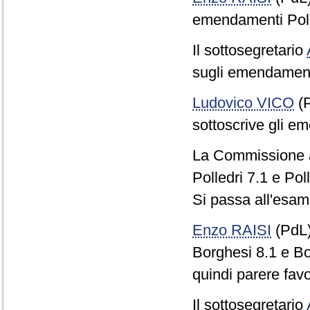
emendamenti Polle
Il sottosegretario
sugli emendamenti
Ludovico VICO
(P
sottoscrive gli em
La Commissione a
Polledri 7.1 e Poll
Si passa all'esam
Enzo RAISI
(PdL
Borghesi 8.1 e Bor
quindi parere fa
Il sottosegretario