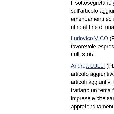
Il sottosegretario
sull'articolo aggiu
emendamenti ed arti
ritiro al fine di u
Ludovico VICO
(P
favorevole espress
Lulli 3.05.
Andrea LULLI
(PD
articolo aggiuntiv
articoli aggiuntiv
trattano un tema f
imprese e che sar
approfonditament