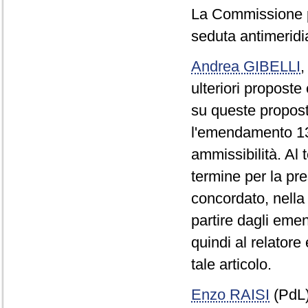
La Commissione p
seduta antimeridi
Andrea GIBELLI
ulteriori propost
su queste propost
l'emendamento 13
ammissibilità. Al 
termine per la p
concordato, nella
partire dagli emen
quindi al relatore
tale articolo.
Enzo RAISI
(PdL