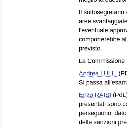
Il sottosegretario
aree svantaggiate 
l'eventuale appr
comporterebbe alc
previsto.
La Commissione 
Andrea LULLI
(PD
Si passa all'esame
Enzo RAISI
(PdL
presentati sono con
perseguono, dato
delle sanzioni previ