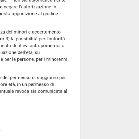
nale – non sia automaticamente
re negare l'autorizzazione in
posta opposizione al giudice
za dei minori e accertamento
 3) la possibilità per l'autorità
mento di rilievi antropometrici o
duazione dell'età, su
le per le persone, per i minorenni
 del permesso di soggiorno per
ore età, in un permesso di
ventuale revoca sia comunicata al