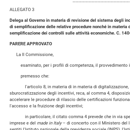
ALLEGATO 3
Delega al Governo in materia di revisione del sistema degli inc
di semplificazione delle relative procedure nonché in materia d
semplificazione dei controlli sulle attività economiche. C. 14
PARERE APPROVATO
La II Commissione,
esaminato, per i profili di competenza, il provvedimento in
premesso che:
l'articolo 8, in materia di in materia di digitalizzazione,
sburocratizzazione degli incentivi, reca, al comma 4, disposizi
accelerare le procedure di rilascio delle certificazioni funzionali
l'accesso e la fruizione degli incentivi;
in particolare, il citato comma 4 prevede che in via speri
imprese e del
made in Italy
– di concerto con il Ministero del l
sentiti l'Istituto nazionale della previdenza sociale (INPS), l'Is