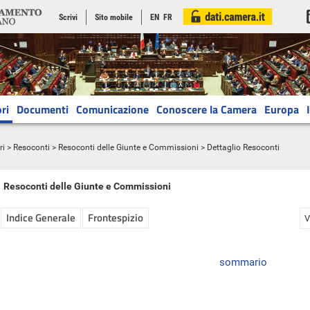
Scrivi
Sito mobile
EN
FR
ri
Documenti
Comunicazione
Conoscere la Camera
Europa
ri
>
Resoconti
>
Resoconti delle Giunte e Commissioni
> Dettaglio Resoconti
Resoconti delle Giunte e Commissioni
Indice Generale
Frontespizio
V
sommario