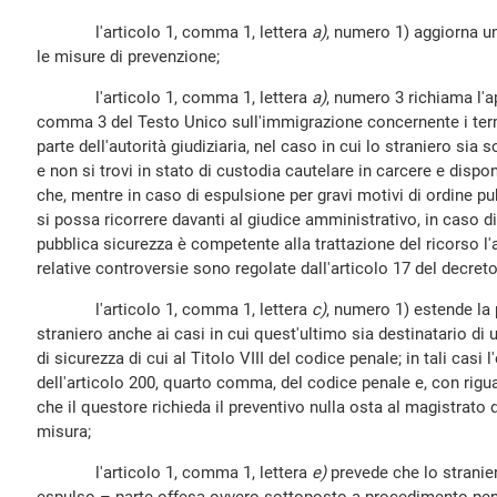
l'articolo 1, comma 1, lettera
a)
, numero 1) aggiorna u
le misure di prevenzione;
l'articolo 1, comma 1, lettera
a)
, numero 3 richiama l'ap
comma 3 del Testo Unico sull'immigrazione concernente i termi
parte dell'autorità giudiziaria, nel caso in cui lo straniero si
e non si trovi in stato di custodia cautelare in carcere e dispon
che, mentre in caso di espulsione per gravi motivi di ordine pu
si possa ricorrere davanti al giudice amministrativo, in caso di
pubblica sicurezza è competente alla trattazione del ricorso l'au
relative controversie sono regolate dall'articolo 17 del decreto 
l'articolo 1, comma 1, lettera
c)
, numero 1) estende la 
straniero anche ai casi in cui quest'ultimo sia destinatario di
di sicurezza di cui al Titolo VIII del codice penale; in tali casi
dell'articolo 200, quarto comma, del codice penale e, con rigu
che il questore richieda il preventivo nulla osta al magistrato 
misura;
l'articolo 1, comma 1, lettera
e)
prevede che lo stranie