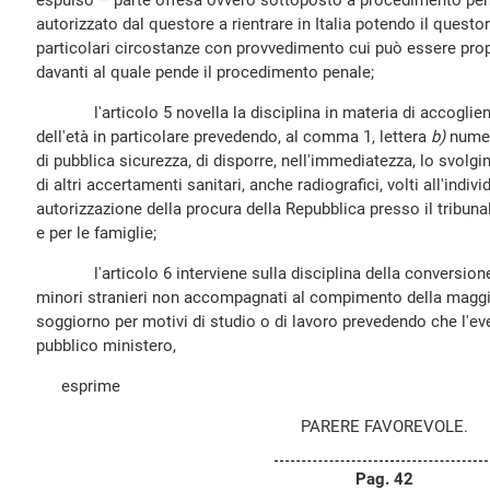
espulso – parte offesa ovvero sottoposto a procedimento pe
autorizzato dal questore a rientrare in Italia potendo il questo
particolari circostanze con provvedimento cui può essere pro
davanti al quale pende il procedimento penale;
l'articolo 5 novella la disciplina in materia di accoglien
dell'età in particolare prevedendo, al comma 1, lettera
b)
numero
di pubblica sicurezza, di disporre, nell'immediatezza, lo svolgi
di altri accertamenti sanitari, anche radiografici, volti all'indivi
autorizzazione della procura della Repubblica presso il tribuna
e per le famiglie;
l'articolo 6 interviene sulla disciplina della conversione
minori stranieri non accompagnati al compimento della maggi
soggiorno per motivi di studio o di lavoro prevedendo che l'e
pubblico ministero,
esprime
PARERE FAVOREVOLE.
Pag. 42