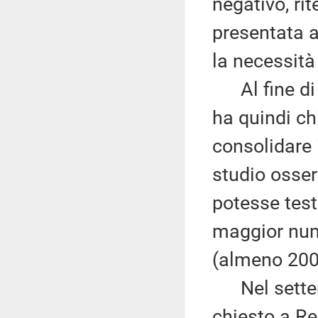
negativo, ri
presentata 
la necessità
Al fine di c
ha quindi chi
consolidare 
studio osser
potesse test
maggior nume
(almeno 200
Nel settemb
chiesto a Re