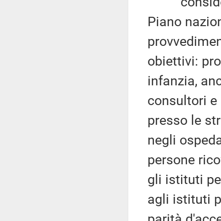
considerato
Piano naziona
provvedimento
obiettivi: p
infanzia, an
consultori e
presso le st
negli ospeda
persone ric
gli istituti 
agli istitut
parità d'acc