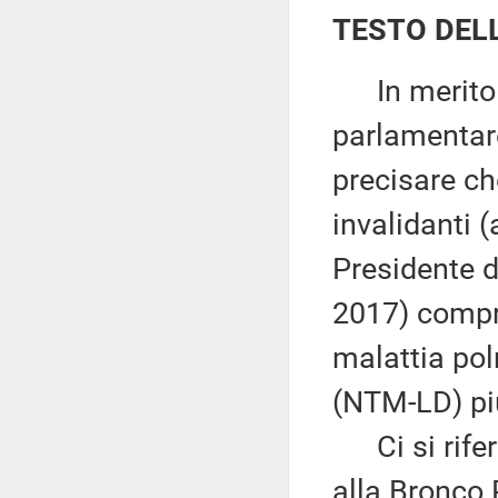
TESTO DEL
In merito a
parlamentare
precisare ch
invalidanti (
Presidente d
2017) compre
malattia pol
(NTM-LD) pi
Ci si riferis
alla Bronco