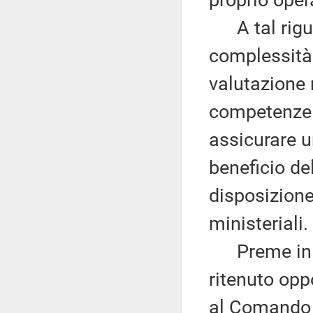
proprio oper
A tal rigua
complessità 
valutazione 
competenze d
assicurare u
beneficio de
disposizione
ministeriali.
Preme in qu
ritenuto op
al Comando C