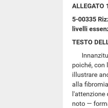
ALLEGATO 
5-00335 Rizz
livelli essen
TESTO DEL
Innanzitutto
poiché, con 
illustrare a
alla fibromi
l'attenzione
noto — forma