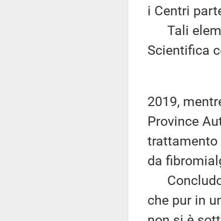
i Centri part
Tali element
Scientifica 
2019, mentre
Province Aut
trattamento 
da fibromial
Concludo, 
che pur in u
non si è sot