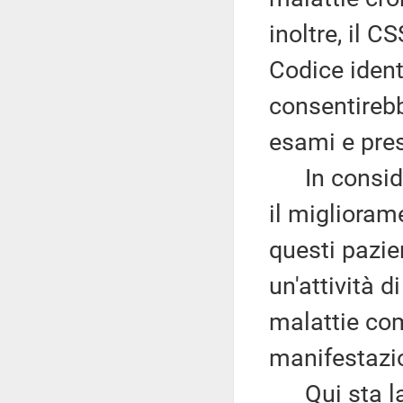
inoltre, il C
Codice ident
consentirebb
esami e pres
In considera
il miglioram
questi pazie
un'attività d
malattie com
manifestazion
Qui sta la 