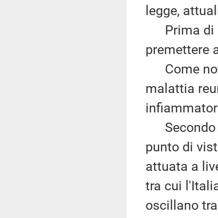
legge, attua
Prima di ri
premettere a
Come noto, 
malattia reu
infiammator
Secondo l'is
punto di vis
attuata a li
tra cui l'Ita
oscillano tra 