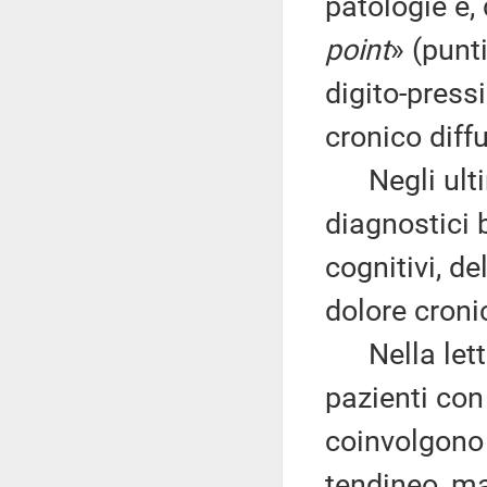
patologie e, 
point
» (punt
digito-press
cronico diff
Negli ultimi
diagnostici b
cognitivi, de
dolore croni
Nella letter
pazienti con
coinvolgono 
tendineo, ma