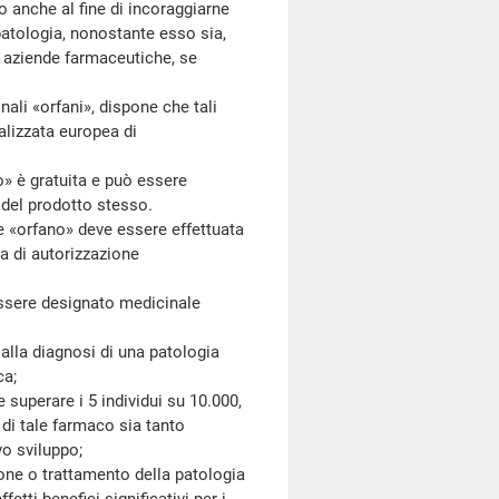
 anche al fine di incoraggiarne
patologia, nonostante esso sia,
le aziende farmaceutiche, se
i «orfani», dispone che tali
alizzata europea di
» è gratuita e può essere
 del prodotto stesso.
e «orfano» deve essere effettuata
a di autorizzazione
sere designato medicinale
lla diagnosi di una patologia
ca;
uperare i 5 individui su 10.000,
di tale farmaco sia tanto
vo sviluppo;
e o trattamento della patologia