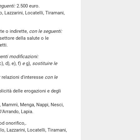
eguenti:
2.500 euro.
, Lazzarini, Locatelli, Tiramani,
te o indirette,
con le seguenti:
settore della salute o le
tti.
nti modificazioni:
), d), e), f)
e
g),
sostituire le
:
relazioni d'interesse
con le
icità delle erogazioni e degli
, Mammì, Menga, Nappi, Nesci,
 D'Arrando, Lapia.
od onorifico,.
o, Lazzarini, Locatelli, Tiramani,