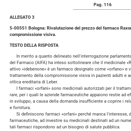
Pag. 116
ALLEGATO 3
5-00551 Bologna: Rivalutazione del prezzo del farmaco Raxone
compromissione visiva.
TESTO DELLA RISPOSTA
In merito a quanto delineato nell'interrogazione parlamentar
del Farmaco (AIFA) ha inteso sottolineare che il medicinale «
attivo «idebenone» è un farmaco designato come «orfano» e vi
trattamento della compromissione visiva in pazienti adulti e a
ottica ereditaria di Leber.
I farmaci «orfani» sono medicinali autorizzati per il trattame
rare, per i quali le aziende farmaceutiche appaiono restie ad ef
in sviluppo, a causa della domanda insufficiente a coprire i rel
e fornitura.
Si definiscono farmaci «orfani» perché manca l'interesse, da
farmaceutiche, ad investire su medicinali destinati ad un numer
tali farmaci rispondono ad un bisogno di salute pubblica.