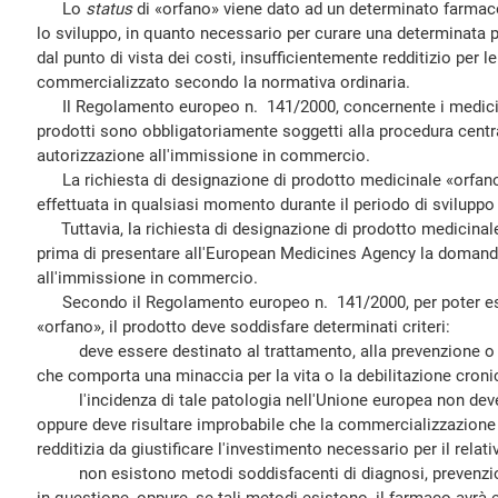
Lo
status
di «orfano» viene dato ad un determinato farmaco
lo sviluppo, in quanto necessario per curare una determinata 
dal punto di vista dei costi, insufficientemente redditizio per 
commercializzato secondo la normativa ordinaria.
Il Regolamento europeo n. 141/2000, concernente i medicinal
prodotti sono obbligatoriamente soggetti alla procedura centr
autorizzazione all'immissione in commercio.
La richiesta di designazione di prodotto medicinale «orfano
effettuata in qualsiasi momento durante il periodo di sviluppo
Tuttavia, la richiesta di designazione di prodotto medicinal
prima di presentare all'European Medicines Agency la domand
all'immissione in commercio.
Secondo il Regolamento europeo n. 141/2000, per poter es
«orfano», il prodotto deve soddisfare determinati criteri:
deve essere destinato al trattamento, alla prevenzione o a
che comporta una minaccia per la vita o la debilitazione croni
l'incidenza di tale patologia nell'Unione europea non deve s
oppure deve risultare improbabile che la commercializzazione 
redditizia da giustificare l'investimento necessario per il relati
non esistono metodi soddisfacenti di diagnosi, prevenzion