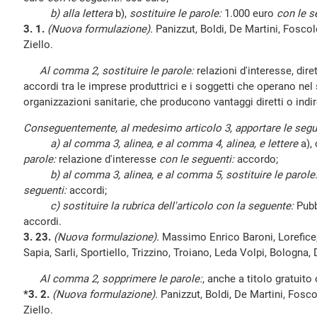
b) alla lettera
b),
sostituire le parole:
1.000 euro
con le s
3. 1.
(Nuova formulazione).
Panizzut, Boldi, De Martini, Foscolo
Ziello.
Al comma 2, sostituire le parole:
relazioni d'interesse, diret
accordi tra le imprese produttrici e i soggetti che operano nel 
organizzazioni sanitarie, che producono vantaggi diretti o indire
Conseguentemente, al medesimo articolo 3, apportare le segue
a) al comma 3, alinea, e al comma 4, alinea, e lettere
a), c
parole:
relazione d'interesse
con le seguenti:
accordo;
b) al comma 3, alinea, e al comma 5, sostituire le parole
seguenti:
accordi;
c) sostituire la rubrica dell'articolo con la seguente:
Pubbl
accordi.
3. 23.
(Nuova formulazione).
Massimo Enrico Baroni, Lorefice
Sapia, Sarli, Sportiello, Trizzino, Troiano, Leda Volpi, Bologna,
Al comma 2, sopprimere le parole:
, anche a titolo gratuito 
*3. 2.
(Nuova formulazione).
Panizzut, Boldi, De Martini, Foscol
Ziello.