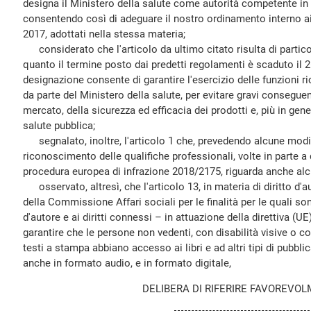
designa il Ministero della salute come autorità competente in 
consentendo così di adeguare il nostro ordinamento interno a
2017, adottati nella stessa materia;
considerato che l'articolo da ultimo citato risulta di partico
quanto il termine posto dai predetti regolamenti è scaduto il 
designazione consente di garantire l'esercizio delle funzioni r
da parte del Ministero della salute, per evitare gravi conseguen
mercato, della sicurezza ed efficacia dei prodotti e, più in gener
salute pubblica;
segnalato, inoltre, l'articolo 1 che, prevedendo alcune modifi
riconoscimento delle qualifiche professionali, volte in parte a 
procedura europea di infrazione 2018/2175, riguarda anche alc
osservato, altresì, che l'articolo 13, in materia di diritto d'
della Commissione Affari sociali per le finalità per le quali son
d'autore e ai diritti connessi – in attuazione della direttiva (
garantire che le persone non vedenti, con disabilità visive o con 
testi a stampa abbiano accesso ai libri e ad altri tipi di pubbli
anche in formato audio, e in formato digitale,
DELIBERA DI RIFERIRE FAVOREVO