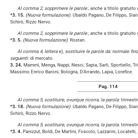
Al comma 2, sopprimere le parole:
, anche a titolo gratuito 
*3. 15.
(Nuova formulazione).
Ubaldo Pagano, De Filippo, Siani
Schirò, Rizzo Nervo.
Al comma 2, sopprimere le parole:
, anche a titolo gratuito 
*3. 5.
(Nuova formulazione).
Rostan.
Al comma 4, lettera
e),
sostituire le parole da:
normale
fin
seguenti:
di mercato.
3. 24.
Mammì, Menga, Nappi, Nesci, Sapia, Sarli, Sportiello, Tri
Massimo Enrico Baroni, Bologna, D'Arrando, Lapia, Lorefice.
Pag. 114
Al comma 5, sostituire, ovunque ricorra, la parola:
trimest
*3. 18.
(Nuova formulazione).
Ubaldo Pagano, De Filippo, Siani
Schirò, Rizzo Nervo.
Al comma 5, sostituire, ovunque ricorra, la parola:
trimest
*3. 4.
Panizzut, Boldi, De Martini, Foscolo, Lazzarini, Locatelli, 