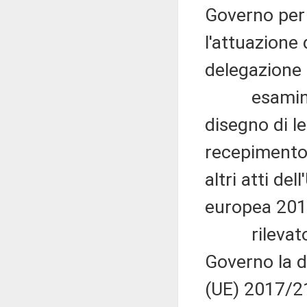
Governo per 
l'attuazione 
delegazione
esaminato p
disegno di l
recepimento 
altri atti d
europea 2018
rilevato ch
Governo la d
(UE) 2017/21