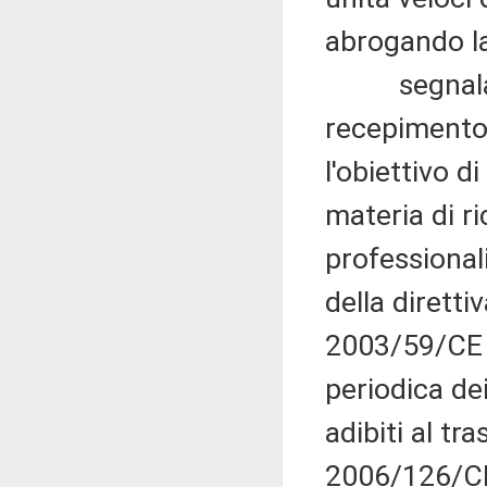
abrogando la
segnalate i
recepimento 
l'obiettivo 
materia di r
professional
della dirett
2003/59/CE s
periodica dei
adibiti al tr
2006/126/CE