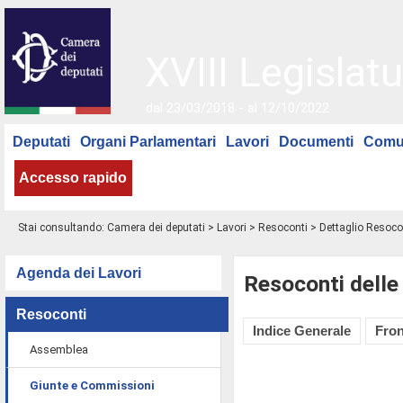
XVIII Legislatu
dal 23/03/2018 - al 12/10/2022
Deputati
Organi Parlamentari
Lavori
Documenti
Comu
Accesso rapido
Stai consultando:
Camera dei deputati
>
Lavori
>
Resoconti
> Dettaglio Resoco
Agenda dei Lavori
Resoconti delle
Resoconti
Indice Generale
Fron
Assemblea
Giunte e Commissioni