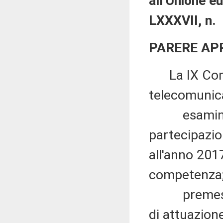
all'Unione e
LXXXVII, n. 
PARERE AP
La IX Commi
telecomunica
esaminata 
partecipazion
all'anno 2017
competenza
premesso c
di attuazione