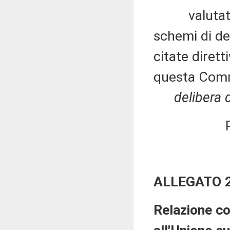
valutato po
schemi di de
citate diret
questa Comm
delibera d
ALLEGATO 
Relazione co