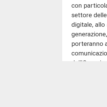
con particol
settore dell
digitale, all
generazione,
porteranno a
comunicazion
dell'Organis
comunicazion
considerato
trasporti, ol
revisione del