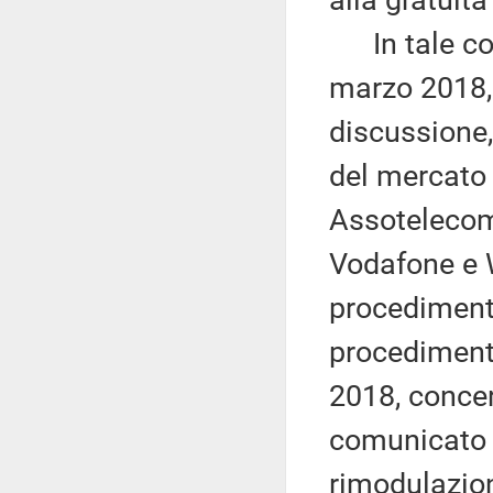
alla gratuità
In tale con
marzo 2018, 
discussione,
del mercato
Assotelecom
Vodafone e 
procedimento
procedimento
2018, conce
comunicato a
rimodulazion