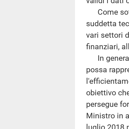
validi i dati
Come sottol
suddetta te
vari settori 
finanziari, a
In generale,
possa rappr
l'efficientam
obiettivo ch
persegue fo
Ministro in 
luglio 2018