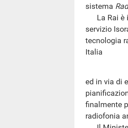
sistema
Rad
La Rai è in
servizio Iso
tecnologia r
Italia
ed in via di
pianificazio
finalmente pr
radiofonia a
Il Minister