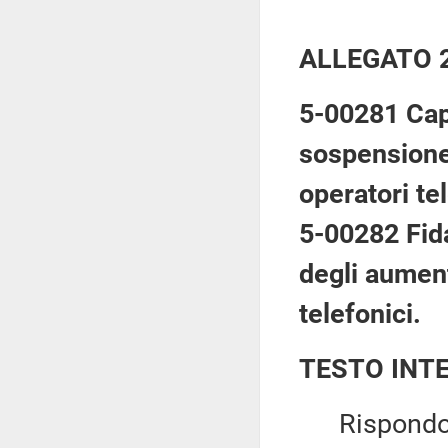
ALLEGATO 
5-00281 Capi
sospensione 
operatori tel
5-00282 Fida
degli aument
telefonici.
TESTO INT
Rispondo co