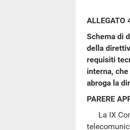
ALLEGATO 
Schema di de
della dirett
requisiti tec
interna, che
abroga la di
PARERE AP
La IX Comm
telecomunic