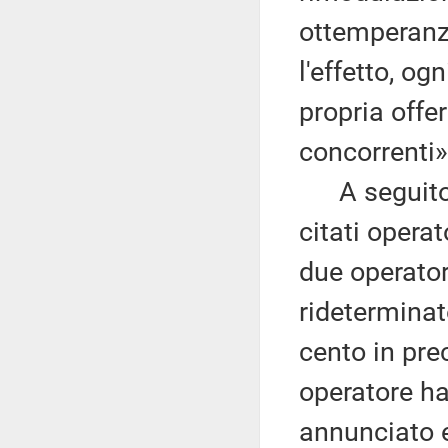
ottemperanza
l'effetto, og
propria offe
concorrenti»
A seguito d
citati opera
due operator
rideterminato
cento in pre
operatore ha
annunciato 