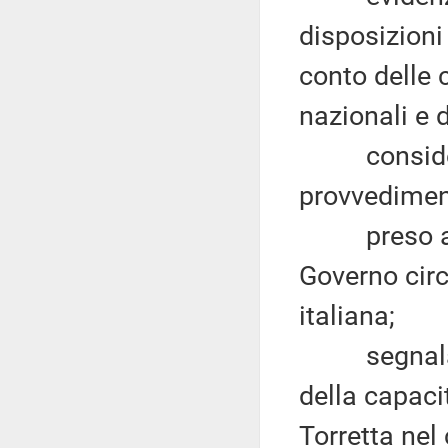
disposizioni
conto delle c
nazionali e d
considerate
provvediment
preso atto 
Governo circ
italiana;
segnalata l
della capaci
Torretta ne