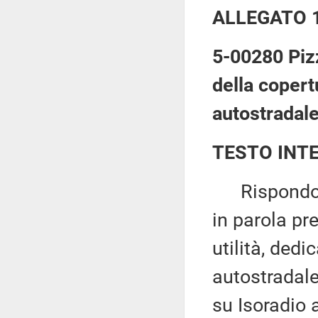
ALLEGATO 
5-00280 Pizz
della copert
autostradale
TESTO INT
Rispondo al
in parola pr
utilità, dedi
autostradale
su Isoradio 