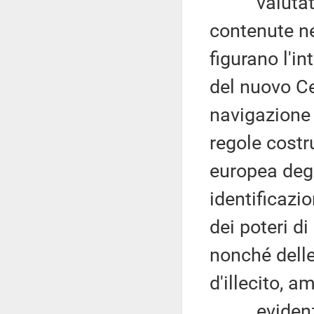
valutate po
contenute ne
figurano l'in
del nuovo Ce
navigazione 
regole costr
europea degl
identificazio
dei poteri di
nonché delle
d'illecito, a
evidenziata