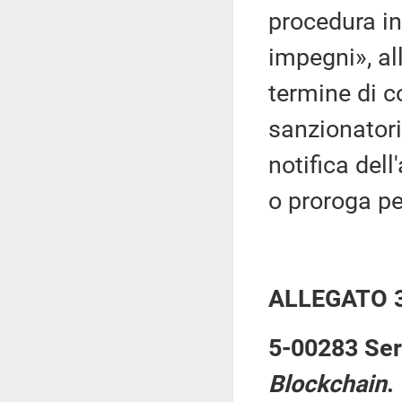
procedura in
impegni», al
termine di c
sanzionatori 
notifica del
o proroga per
ALLEGATO 
5-00283 Serr
Blockchain
.