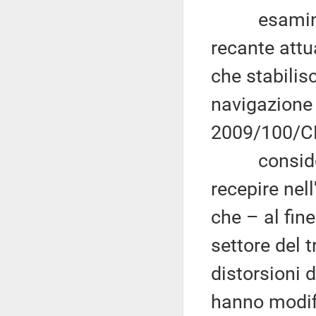
esaminato 
recante attu
che stabilisc
navigazione 
2009/100/CE
considerat
recepire nel
che – al fine
settore del t
distorsioni 
hanno modifi