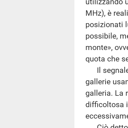
utilizzando 
MHz), è real
posizionati 
possibile, m
monte», ovve
quota che se
Il segnale, 
gallerie usa
galleria. La 
difficoltosa
eccessivame
Ciò detto n