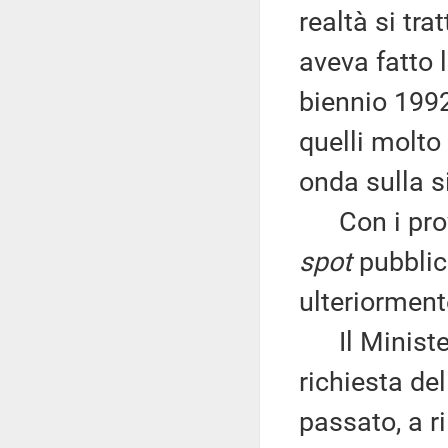
realtà si tra
aveva fatto 
biennio 1992
quelli molto
onda sulla s
Con i proven
spot
pubblici
ulteriormente
Il Minister
richiesta de
passato, a ri