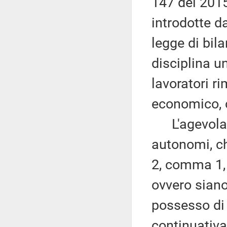
147 del 2015
introdotte d
legge di bil
disciplina u
lavoratori ri
economico, c
L'agevolazio
autonomi, che
2, comma 1, 
ovvero siano
possesso di 
continuativa