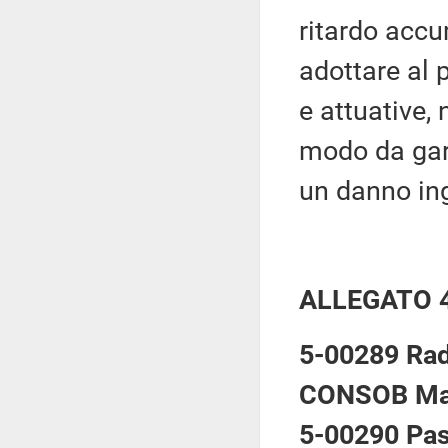
ritardo accu
adottare al 
e attuative, 
modo da gara
un danno ing
ALLEGATO 
5-00289 Rad
CONSOB Mar
5-00290 Pas