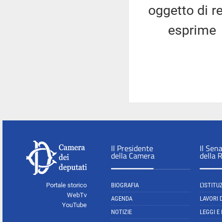
oggetto di r
esprime
Il Presidente
Il Sen
della Camera
della 
Portale storico
BIOGRAFIA
L'ISTITU
WebTv
AGENDA
LAVORI 
YouTube
NOTIZIE
LEGGI E