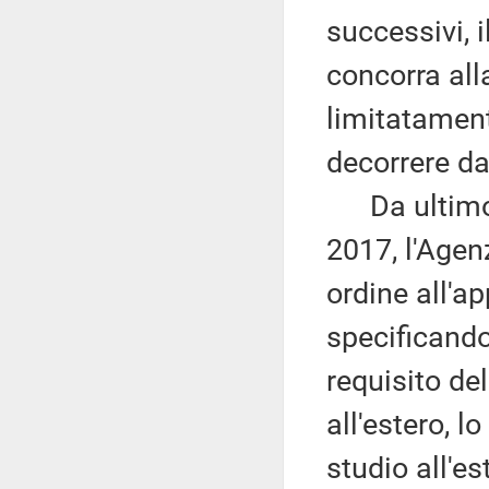
successivi, i
concorra all
limitatament
decorrere da
Da ultimo, 
2017, l'Agenz
ordine all'a
specificando
requisito del
all'estero, l
studio all'e