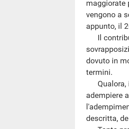
maggiorate p
vengono a s
appunto, il 
Il contribu
sovrapposiz
dovuto in mo
termini.
Qualora, in
adempiere al
l'adempiment
descritta, d