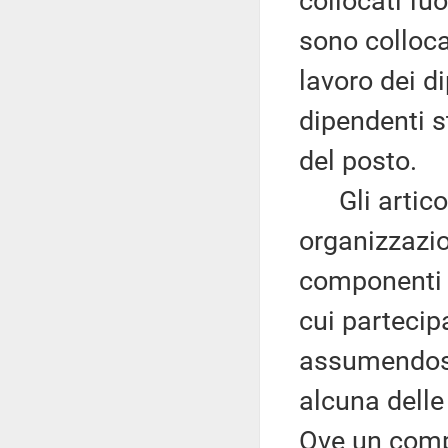
collocati fuo
sono collocat
lavoro dei d
dipendenti s
del posto.
Gli articoli
organizzazi
componenti 
cui partecip
assumendosi 
alcuna delle 
Ove un compo