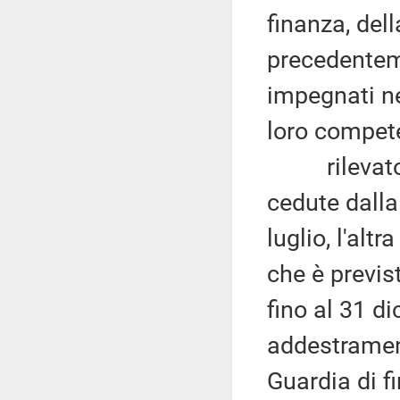
finanza, del
precedenteme
impegnati ne
loro compet
rilevato ch
cedute dalla
luglio, l'alt
che è previst
fino al 31 d
addestrament
Guardia di f