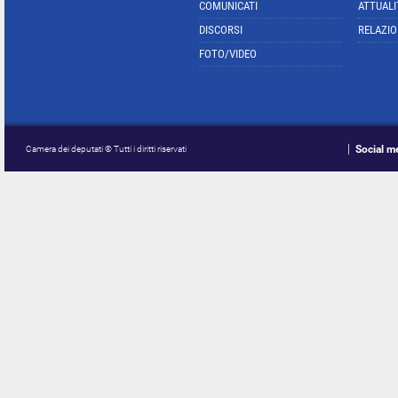
COMUNICATI
ATTUALI
DISCORSI
RELAZIO
FOTO/VIDEO
Social m
Camera dei deputati © Tutti i diritti riservati