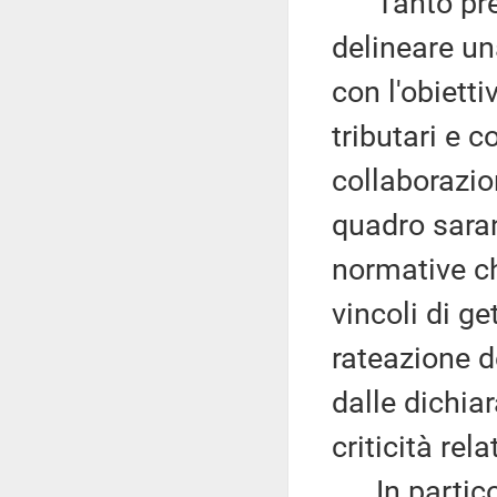
Tanto prem
delineare un
con l'obiett
tributari e c
collaborazion
quadro saran
normative ch
vincoli di g
rateazione d
dalle dichia
criticità rel
In particol