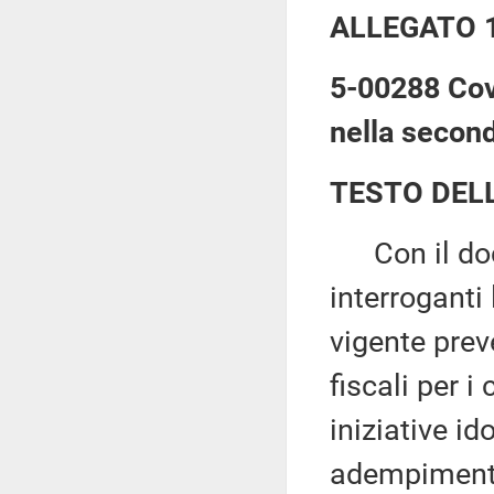
ALLEGATO 
5-00288 Cov
nella secon
TESTO DEL
Con il docu
interroganti
vigente pre
fiscali per 
iniziative i
adempimenti 