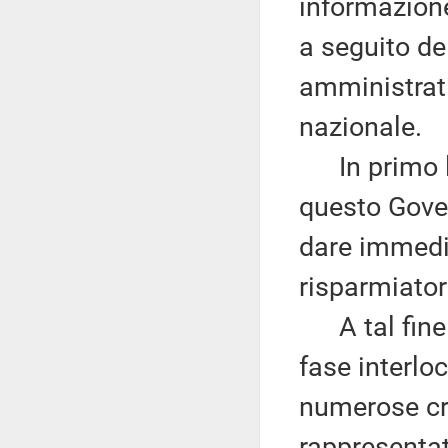
informazione
a seguito de
amministrati
nazionale.
In primo lu
questo Gover
dare immedia
risparmiator
A tal fine 
fase interloc
numerose cri
rappresentati