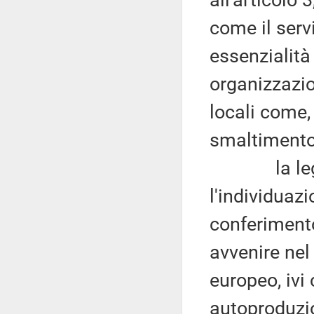
all'articolo
come il servi
essenzialità
organizzazio
locali come, 
smaltimento d
la legge d
l'individuaz
conferimento
avvenire nel
europeo, ivi
autoproduzion