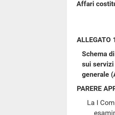
Affari costi
ALLEGATO 
Schema di 
sui serviz
generale (
PARERE AP
La I Comm
esaminato, 