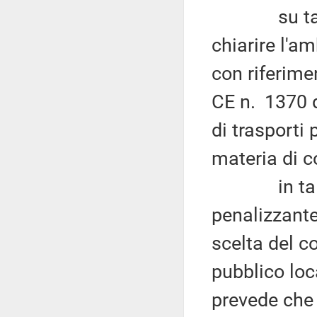
su tale par
chiarire l'a
con riferime
CE n. 1370 d
di trasporti 
materia di c
in tale am
penalizzante 
scelta del co
pubblico loc
prevede che i