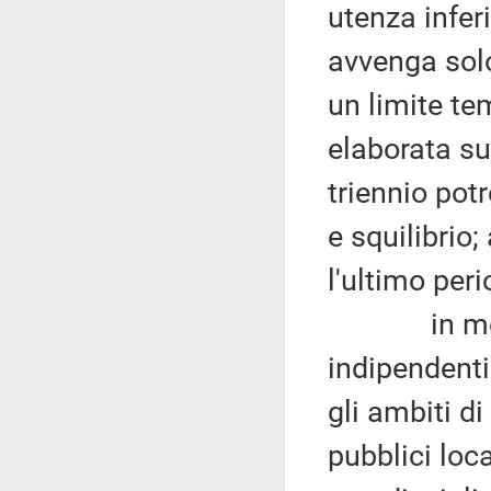
utenza infer
avvenga solo
un limite tem
elaborata su
triennio pot
e squilibrio
l'ultimo per
in merito a
indipendenti
gli ambiti d
pubblici loc