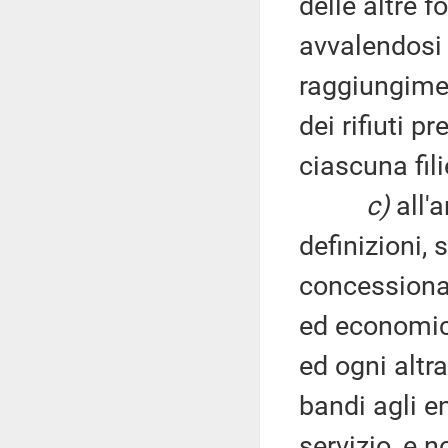
delle altre 
avvalendosi 
raggiungimen
dei rifiuti p
ciascuna fili
c)
all'a
definizioni, 
concessionari
ed economici 
ed ogni altr
bandi agli e
servizio, e 