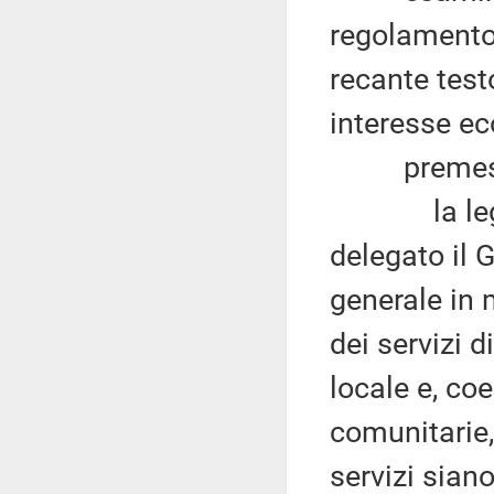
regolamento,
recante testo
interesse ec
premess
la legge n
delegato il 
generale in 
dei servizi 
locale e, co
comunitarie,
servizi sian