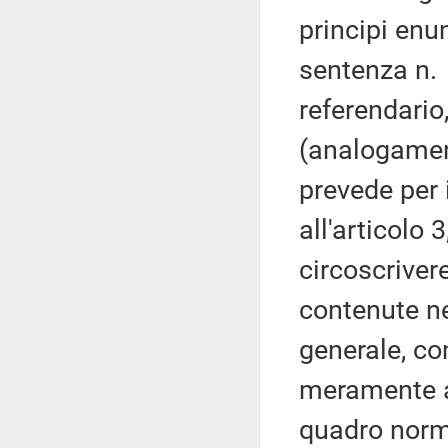
principi enu
sentenza n. 
referendario
(analogamen
prevede per i
all'articolo
circoscrivere
contenute n
generale, co
meramente ab
quadro norma