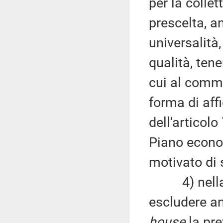
per la collet
prescelta, an
universalità,
qualità, ten
cui al comma
forma di aff
dell'articolo
Piano econo
motivato di 
4) nella m
escludere an
house
la pre