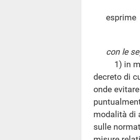
esprime
con le se
1) in merit
decreto di c
onde evitare
puntualmente
modalità di 
sulle norma
misure relati