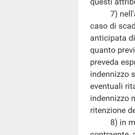
questi attribu
7) nell'amb
caso di sca
anticipata d
quanto previ
preveda espr
indennizzo s
eventuali ri
indennizzo n
ritenzione de
8) in mater
contraente, 