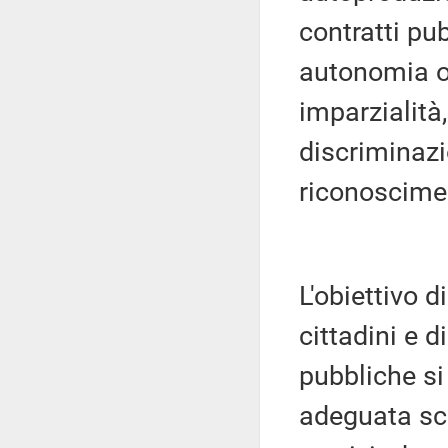
contratti pub
autonomia or
imparzialità
discriminazi
riconoscimen
L'obiettivo d
cittadini e d
pubbliche si
adeguata sce