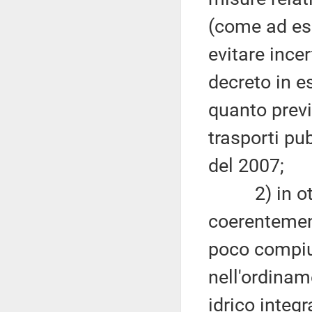
(come ad esem
evitare ince
decreto in e
quanto previs
trasporti pu
del 2007;
2) in ottem
coerentemen
poco compiu
nell'ordinam
idrico integr