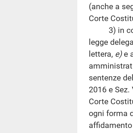
(anche a seg
Corte Costit
3) in conf
legge delega
lettera,
e)
e a
amministrativ
sentenze del
2016 e Sez. 
Corte Costit
ogni forma di
affidamento d