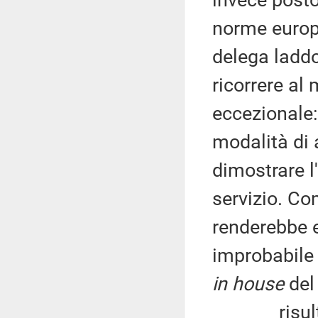
invece posto 
norme europe
delega laddo
ricorrere al
eccezionale: 
modalità di
dimostrare l
servizio. Co
renderebbe 
improbabile 
in house
del 
risulta, in