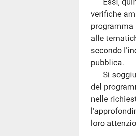
Essi, quind
verifiche am
programma an
alle tematic
secondo l'in
pubblica.
Si soggiunge
del program
nelle richies
l'approfondi
loro attenzi