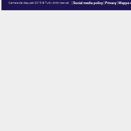
Social media policy
Privacy
Mappa d
Camera dei deputati 2015 © Tutti i diritti riservati