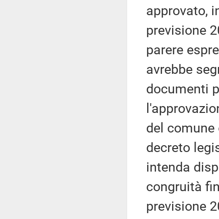
approvato, i
previsione 2
parere espr
avrebbe segn
documenti pr
l'approvazio
del comune d
decreto legi
intenda disp
congruità fin
previsione 