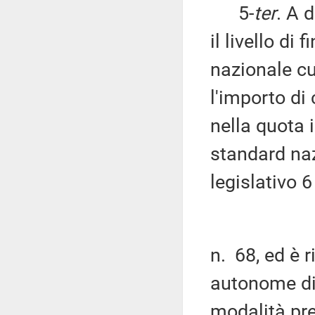
5-
ter
. A 
il livello di
nazionale cu
l'importo di
nella quota 
standard nazi
legislativo 
n. 68, ed è r
autonome di 
modalità pre