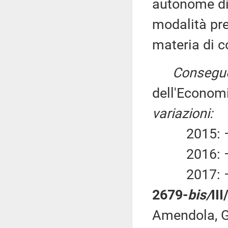
autonome di 
modalità pre
materia di c
Consegue
dell'Economi
variazioni:
2015: – 2
2016: – 2
2017: – 2
2679-
bis/
II
Amendola, Gi