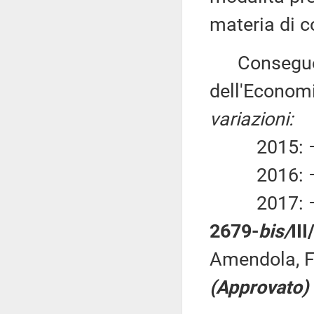
materia di c
Conseguente
dell'Economi
variazioni:
2015: – 2
2016: – 2
2017: – 2
2679-
bis/
II
Amendola, Fa
(Approvato)