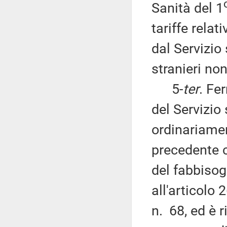
Sanità del 1
tariffe relat
dal Servizio 
stranieri no
5-
ter
. Fe
del Servizio
ordinariament
precedente 
del fabbisog
all'articolo
n. 68, ed è r