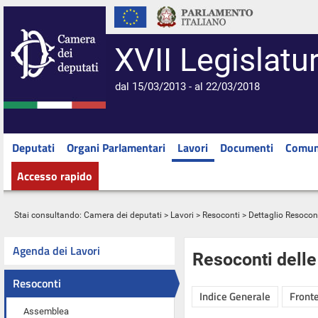
XVII Legislatu
dal 15/03/2013 - al 22/03/2018
Deputati
Organi Parlamentari
Lavori
Documenti
Comun
Accesso rapido
Stai consultando:
Camera dei deputati
>
Lavori
>
Resoconti
> Dettaglio Resocon
Agenda dei Lavori
Resoconti dell
Resoconti
Indice Generale
Fronte
Assemblea