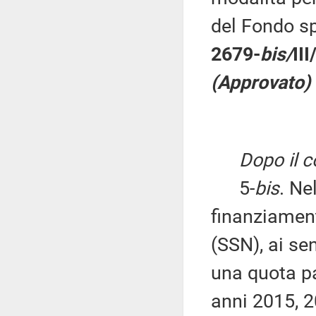
del Fondo sp
2679-
bis/
II
(Approvato)
Dopo il 
5-
bis
. Ne
finanziament
(SSN), ai se
una quota pa
anni 2015, 2