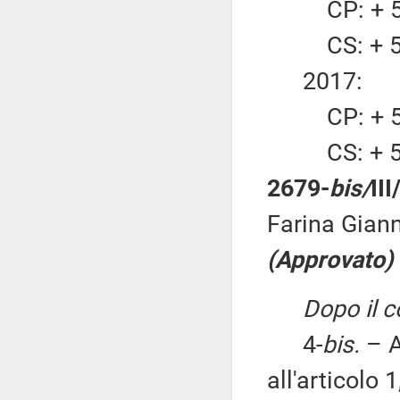
CP: + 5.
CS: + 5.
2017:
CP: + 5.
CS: + 5.
2679-
bis/
II
Farina Giann
(Approvato)
Dopo il 
4-
bis.
– A
all'articolo