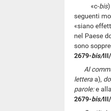
«c-
bis
)
seguenti mo
«siano effet
nel Paese do
sono soppre
2679-
bis/
II
Al comma 
lettera
a),
do
parole:
e all
2679-
bis/
II