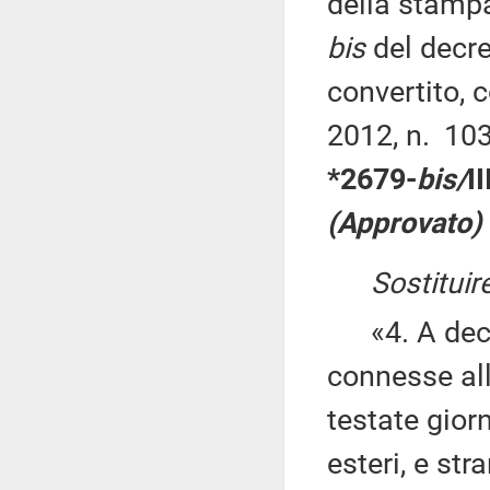
della stampa 
bis
del decre
convertito, 
2012, n. 103
*2679-
bis/
I
(Approvato)
Sostituir
«4. A deco
connesse all
testate giorn
esteri, e str