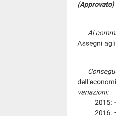
(Approvato)
Al comma 
Assegni agli i
Consegue
dell'economi
variazioni:
2015: –4
2016: –4