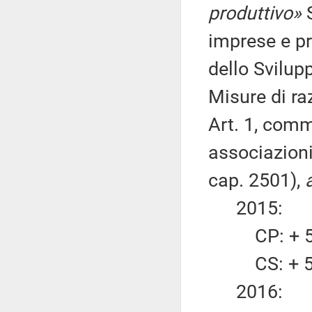
produttivo»
S
imprese e pr
dello Svilu
Misure di ra
Art. 1, comma
associazioni
cap. 2501),
2015:
CP: + 5.
CS: + 5.
2016: