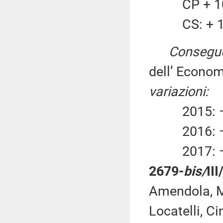
CP + 10.
CS: + 10.
Consegue
dell’ Econom
variazioni:
2015: – 1
2016: – 1
2017: – 1
2679-
bis/
II
Amendola, M
Locatelli, C