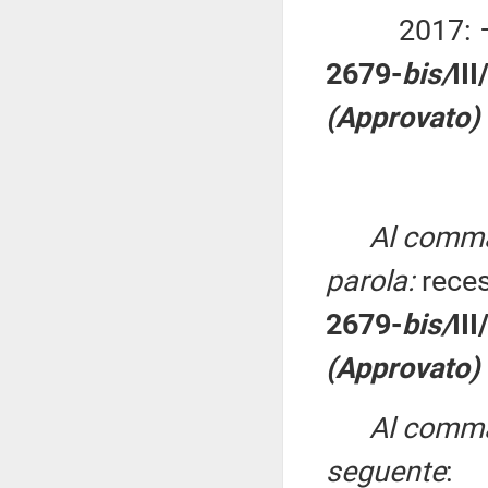
2017: –4
2679-
bis/
II
(Approvato)
Al comma 
parola:
rece
2679-
bis/
II
(Approvato)
Al comma
seguente
: