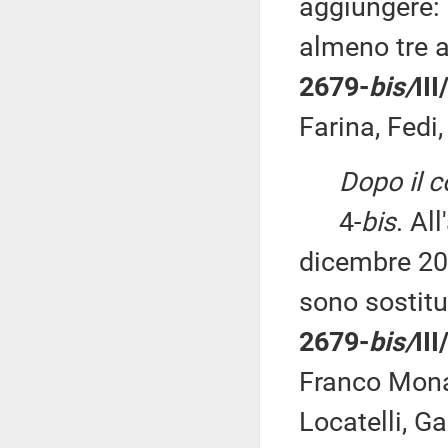
aggiungere: 
almeno tre a
2679-
bis/
II
Farina, Fedi,
Dopo il 
4-
bis
. Al
dicembre 201
sono sostitu
2679-
bis/
II
Franco Mona
Locatelli, Ga