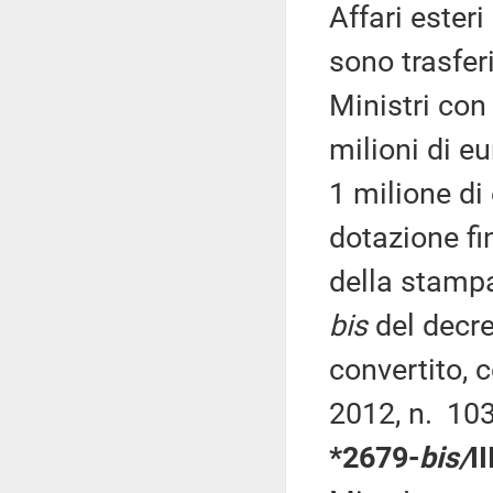
Affari ester
sono trasfer
Ministri con 
milioni di e
1 milione di
dotazione fin
della stampa 
bis
del decre
convertito, 
2012, n. 103
*2679-
bis/
I