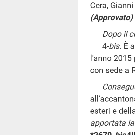
Cera, Gianni 
(Approvato)
Dopo il 
4-
bis
. È 
l'anno 2015 
con sede a 
Consegu
all'accanton
esteri e del
apportata la
*2679-
bis/
I