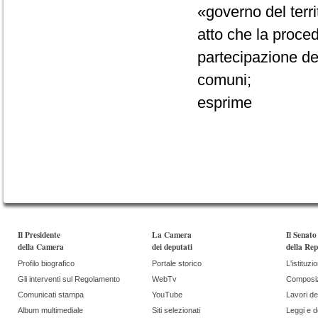
«governo del terri
atto che la proce
partecipazione dei 
comuni;
esprime
Il Presidente
La Camera
Il Senato
della Camera
dei deputati
della Rep
Profilo biografico
Portale storico
L'istituzi
Gli interventi sul Regolamento
WebTv
Composi
Comunicati stampa
YouTube
Lavori de
Album multimediale
Siti selezionati
Leggi e 