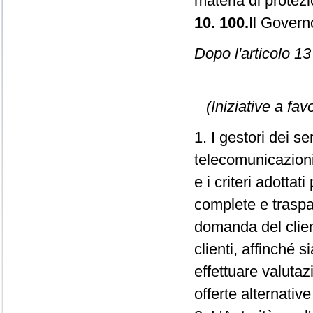
materia di protezi
10. 100.
Il Govern
Dopo l'articolo 13
(Iniziative a fa
1. I gestori dei se
telecomunicazioni 
e i criteri adottat
complete e traspare
domanda del client
clienti, affinché s
effettuare valutaz
offerte alternative 