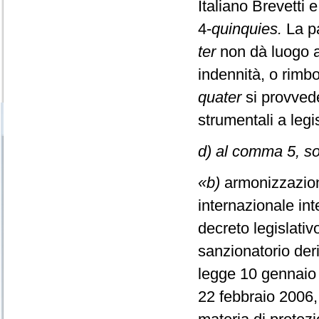
Italiano Brevetti 
4-
quinquies.
La pa
ter
non dà luogo a
indennità, o rimb
quater
si provvede
strumentali a legi
d) al comma 5, sos
«b)
armonizzazione
internazionale in
decreto legislati
sanzionatorio deri
legge 10 gennaio 2
22 febbraio 2006, 