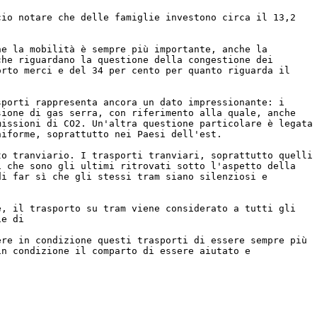
cio notare che delle famiglie investono circa il 13,2
he la mobilità è sempre più importante, anche la
che riguardano la questione della congestione dei
orto merci e del 34 per cento per quanto riguarda il
sporti rappresenta ancora un dato impressionante: i
sione di gas serra, con riferimento alla quale, anche
missioni di CO2. Un'altra questione particolare è legata
niforme, soprattutto nei Paesi dell'est.
to tranviario. I trasporti tranviari, soprattutto quelli
i che sono gli ultimi ritrovati sotto l'aspetto della
di far sì che gli stessi tram siano silenziosi e
e, il trasporto su tram viene considerato a tutti gli
ie di
ere in condizione questi trasporti di essere sempre più
in condizione il comparto di essere aiutato e