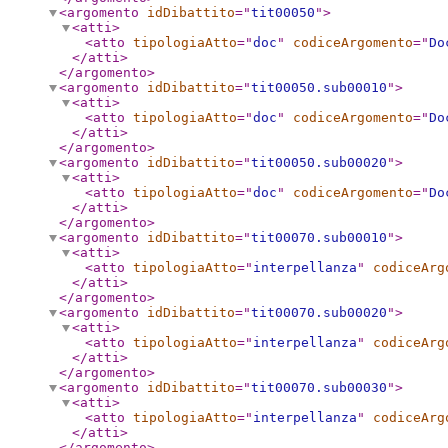
<argomento
idDibattito
="
tit00050
"
>
<atti
>
<atto
tipologiaAtto
="
doc
"
codiceArgomento
="
Do
</atti
>
</argomento
>
<argomento
idDibattito
="
tit00050.sub00010
"
>
<atti
>
<atto
tipologiaAtto
="
doc
"
codiceArgomento
="
Do
</atti
>
</argomento
>
<argomento
idDibattito
="
tit00050.sub00020
"
>
<atti
>
<atto
tipologiaAtto
="
doc
"
codiceArgomento
="
Do
</atti
>
</argomento
>
<argomento
idDibattito
="
tit00070.sub00010
"
>
<atti
>
<atto
tipologiaAtto
="
interpellanza
"
codiceArg
</atti
>
</argomento
>
<argomento
idDibattito
="
tit00070.sub00020
"
>
<atti
>
<atto
tipologiaAtto
="
interpellanza
"
codiceArg
</atti
>
</argomento
>
<argomento
idDibattito
="
tit00070.sub00030
"
>
<atti
>
<atto
tipologiaAtto
="
interpellanza
"
codiceArg
</atti
>
</argomento
>