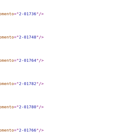
omento
="
2-01736
"
/>
omento
="
2-01748
"
/>
omento
="
2-01764
"
/>
omento
="
2-01782
"
/>
omento
="
2-01780
"
/>
omento
="
2-01766
"
/>