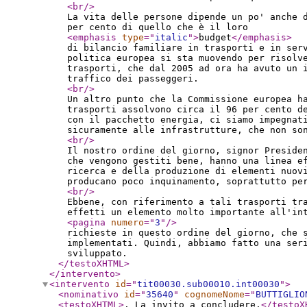
<br
/>
La vita delle persone dipende un po' anche 
per cento di quello che è il loro
<emphasis
type
="
italic
"
>
budget
</emphasis
>
di bilancio familiare in trasporti e in ser
politica europea si sta muovendo per risolv
trasporti, che dal 2005 ad ora ha avuto un 
traffico dei passeggeri.
<br
/>
Un altro punto che la Commissione europea h
trasporti assolvono circa il 96 per cento d
con il pacchetto energia, ci siamo impegnat
sicuramente alle infrastrutture, che non so
<br
/>
Il nostro ordine del giorno, signor Preside
che vengono gestiti bene, hanno una linea e
ricerca e della produzione di elementi nuov
producano poco inquinamento, soprattutto pe
<br
/>
Ebbene, con riferimento a tali trasporti tr
effetti un elemento molto importante all'in
<pagina
numero
="
3
"
/>
richieste in questo ordine del giorno, che 
implementati. Quindi, abbiamo fatto una ser
sviluppato.
</testoXHTML
>
</intervento
>
<intervento
id
="
tit00030.sub00010.int00030
"
>
<nominativo
id
="
35640
"
cognomeNome
="
BUTTIGLIO
<testoXHTML
>
. La invito a concludere.
</testoX