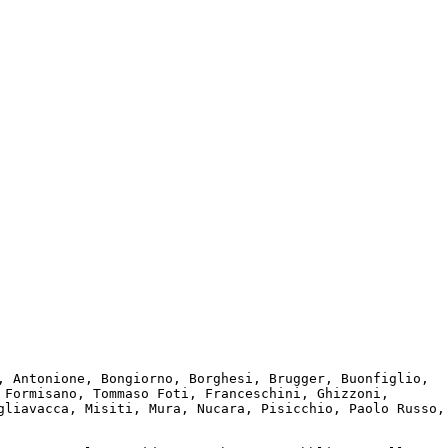
, Antonione, Bongiorno, Borghesi, Brugger, Buonfiglio,
 Formisano, Tommaso Foti, Franceschini, Ghizzoni,
gliavacca, Misiti, Mura, Nucara, Pisicchio, Paolo Russo,