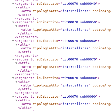
<argomento
idDibattito
="
tit00070.sub00040
"
>
<atti
>
<atto
tipologiaAtto
="
interpellanza
"
codiceArg
</atti
>
</argomento
>
<argomento
idDibattito
="
tit00070.sub00050
"
>
<atti
>
<atto
tipologiaAtto
="
interpellanza
"
codiceArg
</atti
>
</argomento
>
<argomento
idDibattito
="
tit00070.sub00060
"
>
<atti
>
<atto
tipologiaAtto
="
interpellanza
"
codiceArg
</atti
>
</argomento
>
<argomento
idDibattito
="
tit00070.sub00070
"
>
<atti
>
<atto
tipologiaAtto
="
interpellanza
"
codiceArg
</atti
>
</argomento
>
<argomento
idDibattito
="
tit00070.sub00080
"
>
<atti
>
<atto
tipologiaAtto
="
interpellanza
"
codiceArg
</atti
>
</argomento
>
<argomento
idDibattito
="
tit00070.sub00090
"
>
<atti
>
<atto
tipologiaAtto
="
interpellanza
"
codiceArg
</atti
>