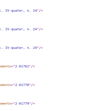
c. IV-quater, n. 24
"
/>
c. IV-quater, n. 24
"
/>
c. IV-quater, n. 24
"
/>
omento
="
2-01762
"
/>
omento
="
2-01770
"
/>
omento
="
2-01779
"
/>