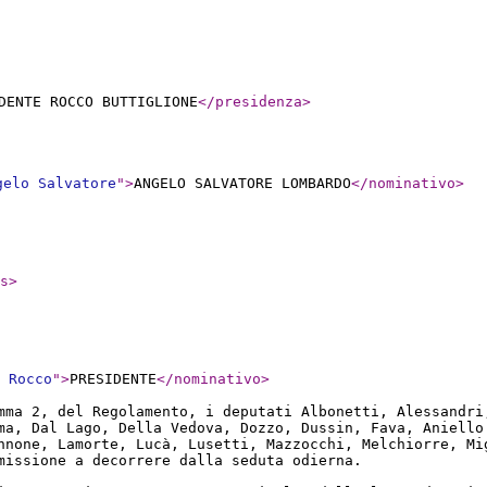
DENTE ROCCO BUTTIGLIONE
</presidenza
>
gelo Salvatore
"
>
ANGELO SALVATORE LOMBARDO
</nominativo
>
.
s
>
 Rocco
"
>
PRESIDENTE
</nominativo
>
mma 2, del Regolamento, i deputati Albonetti, Alessandri
ma, Dal Lago, Della Vedova, Dozzo, Dussin, Fava, Aniello
nnone, Lamorte, Lucà, Lusetti, Mazzocchi, Melchiorre, Mi
 missione a decorrere dalla seduta odierna.