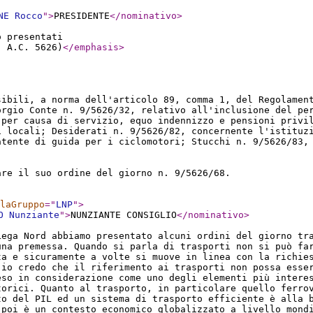
NE Rocco
"
>
PRESIDENTE
</nominativo
>
o presentati
- A.C. 5626)
</emphasis
>
sibili, a norma dell'articolo 89, comma 1, del Regolamen
orgio Conte n. 9/5626/32, relativo all'inclusione del pe
 per causa di servizio, equo indennizzo e pensioni privi
i locali; Desiderati n. 9/5626/82, concernente l'istituz
atente di guida per i ciclomotori; Stucchi n. 9/5626/83,
are il suo ordine del giorno n. 9/5626/68.
laGruppo
="
LNP
"
>
O Nunziante
"
>
NUNZIANTE CONSIGLIO
</nominativo
>
Lega Nord abbiamo presentato alcuni ordini del giorno tr
una premessa. Quando si parla di trasporti non si può fa
ta e sicuramente a volte si muove in linea con la richie
 io credo che il riferimento ai trasporti non possa esse
eso in considerazione come uno degli elementi più intere
torici. Quanto al trasporto, in particolare quello ferro
to del PIL ed un sistema di trasporto efficiente è alla 
 poi è un contesto economico globalizzato a livello mon