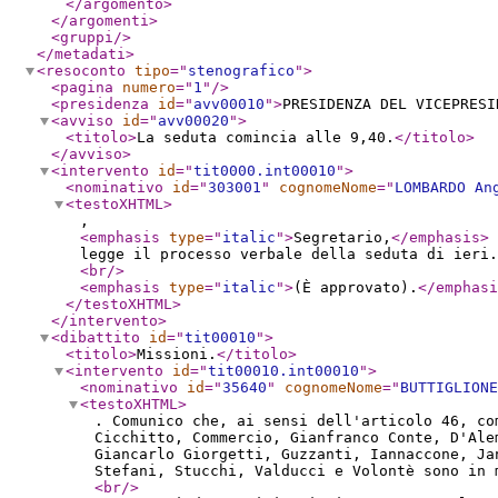
</argomento
>
</argomenti
>
<gruppi
/>
</metadati
>
<resoconto
tipo
="
stenografico
"
>
<pagina
numero
="
1
"
/>
<presidenza
id
="
avv00010
"
>
PRESIDENZA DEL VICEPRESI
<avviso
id
="
avv00020
"
>
<titolo
>
La seduta comincia alle 9,40.
</titolo
>
</avviso
>
<intervento
id
="
tit0000.int00010
"
>
<nominativo
id
="
303001
"
cognomeNome
="
LOMBARDO An
<testoXHTML
>
,
<emphasis
type
="
italic
"
>
Segretario,
</emphasis
>
legge il processo verbale della seduta di ieri
<br
/>
<emphasis
type
="
italic
"
>
(È approvato).
</emphasi
</testoXHTML
>
</intervento
>
<dibattito
id
="
tit00010
"
>
<titolo
>
Missioni.
</titolo
>
<intervento
id
="
tit00010.int00010
"
>
<nominativo
id
="
35640
"
cognomeNome
="
BUTTIGLIONE
<testoXHTML
>
. Comunico che, ai sensi dell'articolo 46, co
Cicchitto, Commercio, Gianfranco Conte, D'Ale
Giancarlo Giorgetti, Guzzanti, Iannaccone, Ja
Stefani, Stucchi, Valducci e Volontè sono in
<br
/>