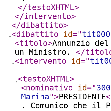
</testoXHTML
>
</intervento
>
</dibattito
>
<dibattito
id
="
tit000
<titolo
>
Annunzio del
un Ministro.
</titol
<intervento
id
="
tit0
<testoXHTML
>
<nominativo
id
="
300
Marina
"
>
PRESIDENTE
<
. Comunico che il P