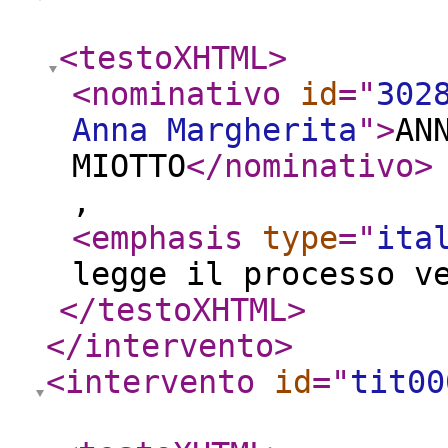
<testoXHTML
>
<nominativo
id
="
302
Anna Margherita
"
>
AN
MIOTTO
</nominativo
>
,
<emphasis
type
="
ita
legge il processo v
</testoXHTML
>
</intervento
>
<intervento
id
="
tit00