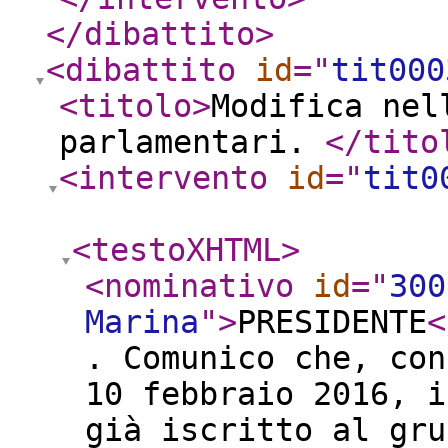
</dibattito
>
<dibattito
id
="
tit000
<titolo
>
Modifica nel
parlamentari.
</tito
<intervento
id
="
tit0
<testoXHTML
>
<nominativo
id
="
300
Marina
"
>
PRESIDENTE
<
. Comunico che, con
10 febbraio 2016, i
già iscritto al gru