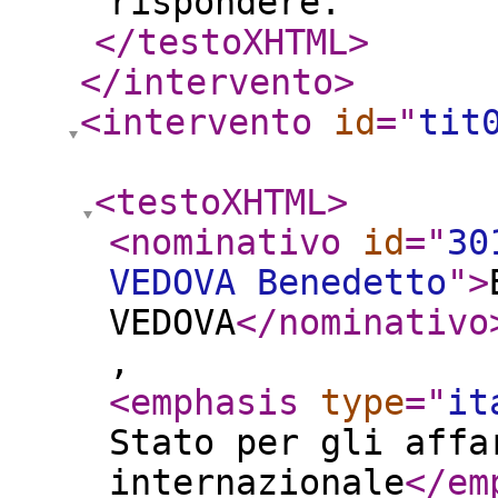
rispondere.
</testoXHTML
>
</intervento
>
<intervento
id
="
tit
<testoXHTML
>
<nominativo
id
="
30
VEDOVA Benedetto
"
>
VEDOVA
</nominativo
,
<emphasis
type
="
it
Stato per gli affa
internazionale
</em