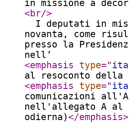
in missione a deco
<br
/>
I deputati in miss
novanta, come risul
presso la Presidenz
nell’
<emphasis
type
="
ita
al resoconto della 
<emphasis
type
="
ita
comunicazioni all'A
nell'allegato A al 
odierna)
</emphasis
>
.