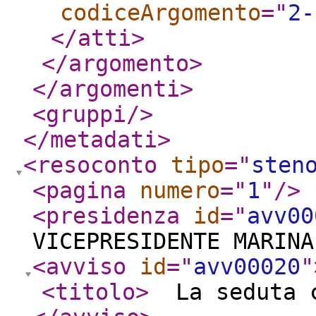
codiceArgomento
="
2-
</atti
>
</argomento
>
</argomenti
>
<gruppi
/>
</metadati
>
<resoconto
tipo
="
sten
<pagina
numero
="
1
"
/>
<presidenza
id
="
avv00
VICEPRESIDENTE MARINA
<avviso
id
="
avv00020
"
<titolo
>
La seduta c