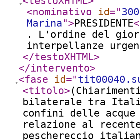
<testoXHTML
>
<nominativo
id
="
300
Marina
"
>
PRESIDENTE
<
. L'ordine del gior
interpellanze urgen
</testoXHTML
>
</intervento
>
<fase
id
="
tit00040.s
<titolo
>
(Chiariment
bilaterale tra Ital
confini delle acque
relazione al recent
peschereccio italia