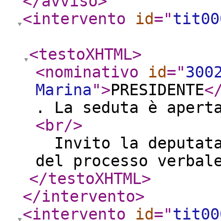
</avviso
>
<intervento
id
="
tit00
<testoXHTML
>
<nominativo
id
="
300
Marina
"
>
PRESIDENTE
<
. La seduta è aper
<br
/>
Invito la deputata
del processo verbal
</testoXHTML
>
</intervento
>
<intervento
id
="
tit00