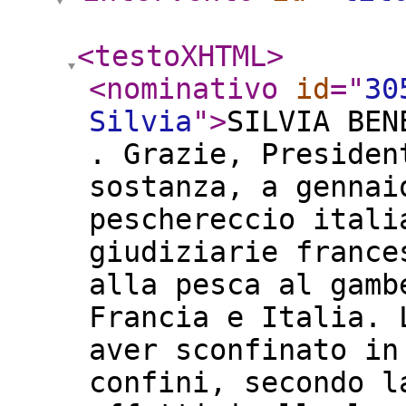
<testoXHTML
>
<nominativo
id
="
30
Silvia
"
>
SILVIA BEN
. Grazie, Presiden
sostanza, a gennai
peschereccio itali
giudiziarie france
alla pesca al gamb
Francia e Italia. 
aver sconfinato in
confini, secondo l