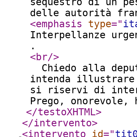
sequestro di un pe
delle autorità fra
<emphasis
type
="
it
Interpellanze urge
.
<br
/>
Chiedo alla deput
intenda illustrare
si riservi di inte
Prego, onorevole, 
</testoXHTML
>
</intervento
>
<intervento
id
="
tit