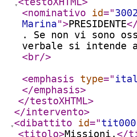
<testoXHTML
>
<nominativo
id
="
300
Marina
"
>
PRESIDENTE
<
. Se non vi sono os
verbale si intende
<br
/>
<emphasis
type
="
ita
</emphasis
>
</testoXHTML
>
</intervento
>
<dibattito
id
="
tit000
<titolo
>
Missioni.
</t