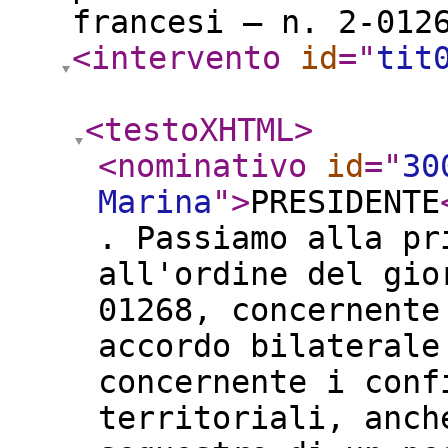
francesi – n. 2-012
<intervento
id
="
tit
<testoXHTML
>
<nominativo
id
="
30
Marina
"
>
PRESIDENTE
. Passiamo alla pr
all'ordine del gio
01268, concernente
accordo bilaterale
concernente i conf
territoriali, anch