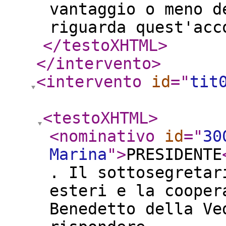
vantaggio o meno d
riguarda quest'acc
</testoXHTML
>
</intervento
>
<intervento
id
="
tit
<testoXHTML
>
<nominativo
id
="
30
Marina
"
>
PRESIDENTE
. Il sottosegretar
esteri e la cooper
Benedetto della Ve