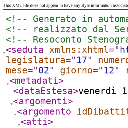
This XML file does not appear to have any style information associat
<!-- Generato in autom
<!-- realizzato dal Se
<!-- Resoconto Stenogr
<seduta
xmlns:xhtml
="
h
legislatura
="
17
"
numer
mese
="
02
"
giorno
="
12
"
<metadati
>
<dataEstesa
>
venerdì 1
<argomenti
>
<argomento
idDibatti
<atti
>