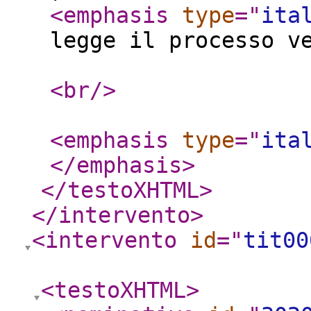
<emphasis
type
="
ita
legge il processo v
<br
/>
<emphasis
type
="
ita
</emphasis
>
</testoXHTML
>
</intervento
>
<intervento
id
="
tit00
<testoXHTML
>