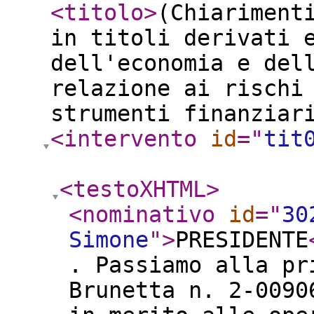
<titolo
>
(Chiariment
in titoli derivati 
dell'economia e del
relazione ai rischi
strumenti finanziar
<intervento
id
="
tit
<testoXHTML
>
<nominativo
id
="
30
Simone
"
>
PRESIDENTE
. Passiamo alla pr
Brunetta n. 2-0090