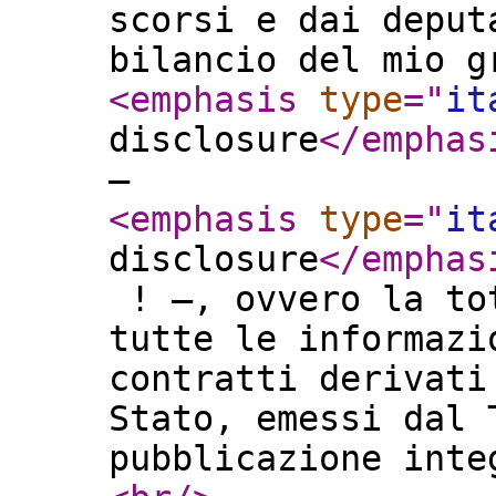
scorsi e dai deput
bilancio del mio g
<emphasis
type
="
it
disclosure
</emphas
–
<emphasis
type
="
it
disclosure
</emphas
! –, ovvero la tot
tutte le informazi
contratti derivati
Stato, emessi dal 
pubblicazione int