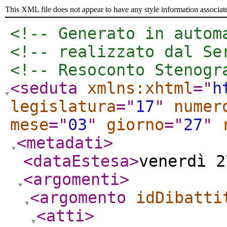
This XML file does not appear to have any style information associat
<!-- Generato in autom
<!-- realizzato dal Se
<!-- Resoconto Stenogr
<seduta
xmlns:xhtml
="
h
legislatura
="
17
"
numer
mese
="
03
"
giorno
="
27
"
<metadati
>
<dataEstesa
>
venerdì 2
<argomenti
>
<argomento
idDibatti
<atti
>