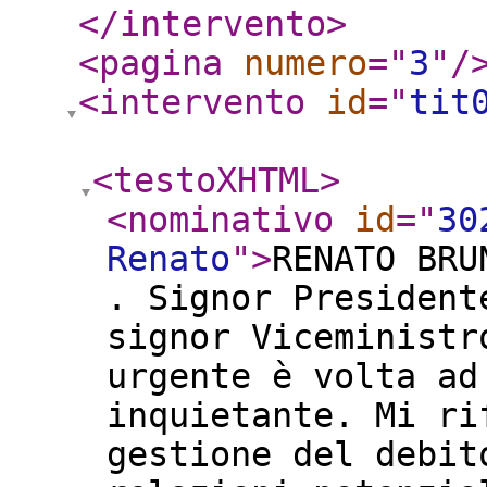
</intervento
>
<pagina
numero
="
3
"
/
<intervento
id
="
tit
<testoXHTML
>
<nominativo
id
="
30
Renato
"
>
RENATO BRU
. Signor President
signor Viceministr
urgente è volta ad
inquietante. Mi ri
gestione del debit