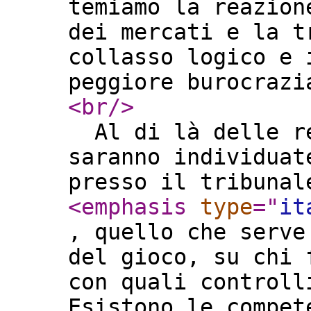
temiamo la reazion
dei mercati e la t
collasso logico e 
peggiore burocraz
<br
/>
Al di là delle re
saranno individuat
presso il tribunal
<emphasis
type
="
it
, quello che serve
del gioco, su chi 
con quali controll
Esistono le compet