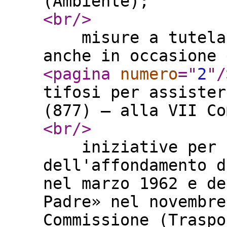
(Ambiente);
<br
/>
misure a tutela d
anche in occasione 
<pagina
numero
="
2
"
/
tifosi per assister
(877) – alla VII C
<br
/>
iniziative per c
dell'affondamento d
nel marzo 1962 e de
Padre» nel novembre
Commissione (Tras