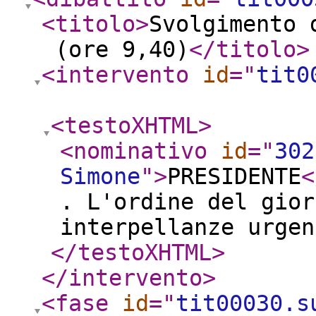
<titolo
>
Svolgimento 
(ore 9,40)
</titolo
>
<intervento
id
="
tit0
<testoXHTML
>
<nominativo
id
="
302
Simone
"
>
PRESIDENTE
<
. L'ordine del gior
interpellanze urgen
</testoXHTML
>
</intervento
>
<fase
id
="
tit00030.s