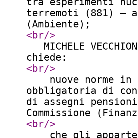
tra esperimenti nuc
terremoti (881) – a
(Ambiente);
<br
/>
MICHELE VECCHIONE
chiede:
<br
/>
nuove norme in ma
obbligatoria di con
di assegni pensioni
Commissione (Fina
<br
/>
che gli appartene