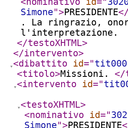
<nominativo
id
="
302
Simone
"
>
PRESIDENTE
<
. La ringrazio, ono
l'interpretazione.
</testoXHTML
>
</intervento
>
<dibattito
id
="
tit000
<titolo
>
Missioni.
</
<intervento
id
="
tit0
<testoXHTML
>
<nominativo
id
="
302
Simone
"
>
PRESIDENTE
<