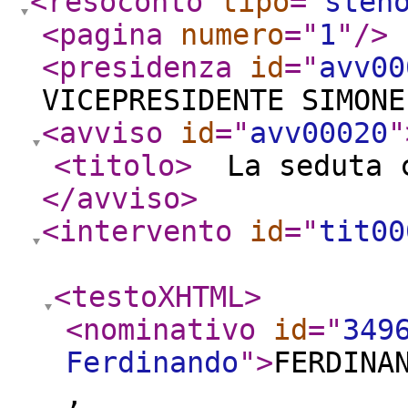
<resoconto
tipo
="
sten
<pagina
numero
="
1
"
/>
<presidenza
id
="
avv00
VICEPRESIDENTE SIMONE
<avviso
id
="
avv00020
"
<titolo
>
La seduta c
</avviso
>
<intervento
id
="
tit00
<testoXHTML
>
<nominativo
id
="
349
Ferdinando
"
>
FERDINA
,