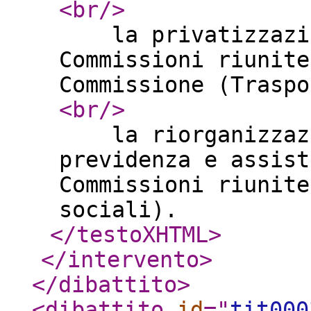
<br
/>
la privatizzazion
Commissioni riunite
Commissione (Tras
<br
/>
la riorganizzazio
previdenza e assist
Commissioni riunite
sociali).
</testoXHTML
>
</intervento
>
</dibattito
>
<dibattito
id
="
tit000