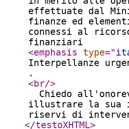
in merito alle ope
effettuate dal Min
finanze ed element
connessi al ricors
finanziari
<emphasis
type
="
it
Interpellanze urge
.
<br
/>
Chiedo all'onorev
illustrare la sua 
riservi di interve
</testoXHTML
>