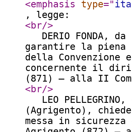
<emphasis
type
="
ita
, legge:
<br
/>
DERIO FONDA, da R
garantire la piena 
della Convenzione e
concernente il diri
(871) – alla II Co
<br
/>
LEO PELLEGRINO, d
(Agrigento), chiede
messa in sicurezza 
Agrigento (872) – a