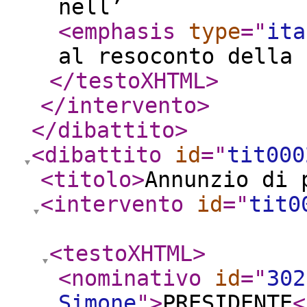
nell’
<emphasis
type
="
ita
al resoconto della 
</testoXHTML
>
</intervento
>
</dibattito
>
<dibattito
id
="
tit000
<titolo
>
Annunzio di
<intervento
id
="
tit0
<testoXHTML
>
<nominativo
id
="
302
Simone
"
>
PRESIDENTE
<