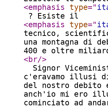
<emphasis
type
="
it
? Esiste il
<emphasis
type
="
it
tecnico, scientifi
una montagna di de
400 e oltre milia
<br
/>
Signor Viceminist
c'eravamo illusi d
del nostro debito 
anch'io mi ero ill
cominciato ad anda