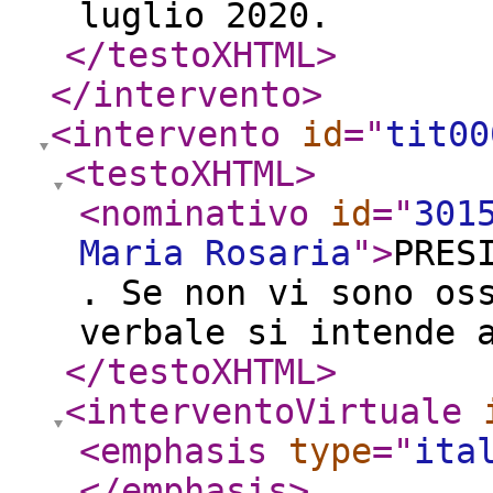
luglio 2020.
</testoXHTML
>
</intervento
>
<intervento
id
="
tit00
<testoXHTML
>
<nominativo
id
="
301
Maria Rosaria
"
>
PRES
. Se non vi sono os
verbale si intende 
</testoXHTML
>
<interventoVirtuale
<emphasis
type
="
ita
</emphasis
>