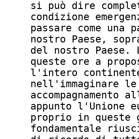
si può dire comple
condizione emergen
passare come una p
nostro Paese, sopr
del nostro Paese. 
queste ore a propo
l'intero continent
nell'immaginare le
accompagnamento al
appunto l'Unione e
proprio in queste 
fondamentale riusc