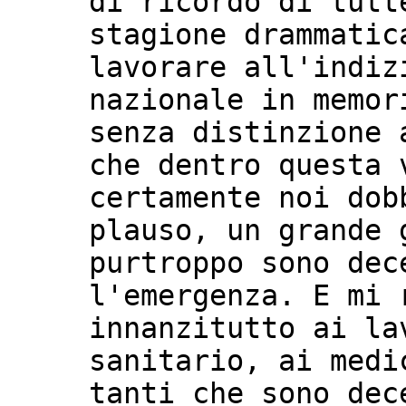
di ricordo di tutt
stagione drammatic
lavorare all'indiz
nazionale in memor
senza distinzione 
che dentro questa 
certamente noi dob
plauso, un grande 
purtroppo sono dec
l'emergenza. E mi 
innanzitutto ai la
sanitario, ai medi
tanti che sono dec