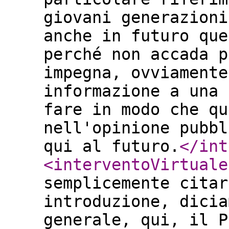
giovani generazioni
anche in futuro que
perché non accada p
impegna, ovviamente
informazione a una 
fare in modo che qu
nell'opinione pubbl
qui al futuro.
</int
<interventoVirtuale
semplicemente citar
introduzione, dicia
generale, qui, il P