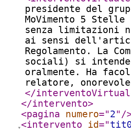
presidente del grup
MoVimento 5 Stelle 
senza limitazioni n
ai sensi dell'artic
Regolamento. La Com
sociali) si intende
oralmente. Ha facol
relatore, onorevole
</interventoVirtual
</intervento
>
<pagina
numero
="
2
"
/
<intervento
id
="
tit