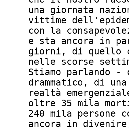
una giornata nazio
vittime dell'epide
con la consapevole
e sta ancora in pa
giorni, di quello 
nelle scorse setti
Stiamo parlando - 
drammatico, di una
realtà emergenzial
oltre 35 mila mort
240 mila persone c
ancora in divenire