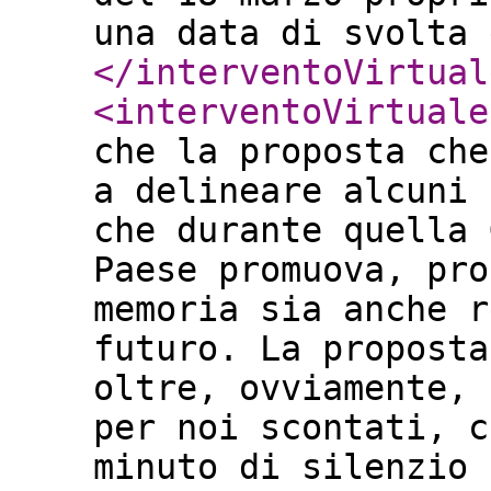
una data di svolta 
</interventoVirtual
<interventoVirtuale
che la proposta che
a delineare alcuni 
che durante quella 
Paese promuova, pro
memoria sia anche r
futuro. La proposta
oltre, ovviamente, 
per noi scontati, c
minuto di silenzio 