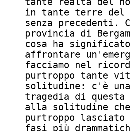
tante realtà del no
in tante terre del 
senza precedenti. C
provincia di Bergam
cosa ha significato
affrontare un'emerg
facciamo nel ricord
purtroppo tante vit
solitudine: c'è una
tragedia di questa 
alla solitudine che
purtroppo lasciato 
fasi più drammatich