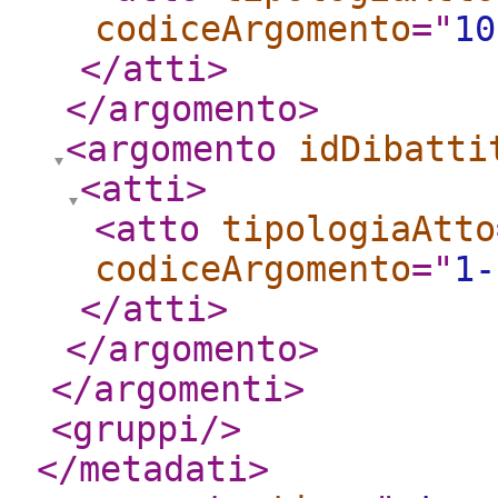
codiceArgomento
="
10
</atti
>
</argomento
>
<argomento
idDibatti
<atti
>
<atto
tipologiaAtto
codiceArgomento
="
1-
</atti
>
</argomento
>
</argomenti
>
<gruppi
/>
</metadati
>