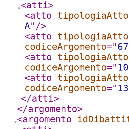
<atti
>
<atto
tipologiaAtto
A
"
/>
<atto
tipologiaAtto
codiceArgomento
="
67
<atto
tipologiaAtto
codiceArgomento
="
10
<atto
tipologiaAtto
codiceArgomento
="
13
</atti
>
</argomento
>
<argomento
idDibatti