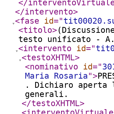
</interventoVirtual
</intervento
>
<fase
id
="
tit00020.s
<titolo
>
(Discussion
testo unificato - A
<intervento
id
="
tit
<testoXHTML
>
<nominativo
id
="
30
Maria Rosaria
"
>
PRE
. Dichiaro aperta 
generali.
</testoXHTML
>
<interventoVirtuale