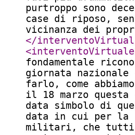
purtroppo sono dece
case di riposo, sen
vicinanza dei propr
</interventoVirtual
<interventoVirtuale
fondamentale ricono
giornata nazionale 
farlo, come abbiamo
il 18 marzo questa 
data simbolo di que
data in cui per la 
militari, che tutti