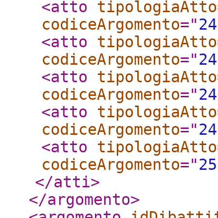
<atto
tipologiaAtto
codiceArgomento
="
24
<atto
tipologiaAtto
codiceArgomento
="
24
<atto
tipologiaAtto
codiceArgomento
="
24
<atto
tipologiaAtto
codiceArgomento
="
24
<atto
tipologiaAtto
codiceArgomento
="
25
</atti
>
</argomento
>
<argomento
idDibatti