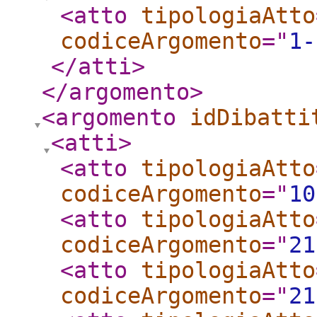
<atto
tipologiaAtto
codiceArgomento
="
1-
</atti
>
</argomento
>
<argomento
idDibatti
<atti
>
<atto
tipologiaAtto
codiceArgomento
="
10
<atto
tipologiaAtto
codiceArgomento
="
21
<atto
tipologiaAtto
codiceArgomento
="
21