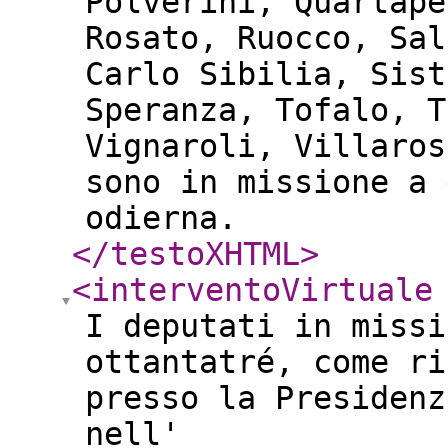
Polverini, Quartape
Rosato, Ruocco, Sal
Carlo Sibilia, Sist
Speranza, Tofalo, T
Vignaroli, Villaros
sono in missione a 
odierna.
</testoXHTML
>
<interventoVirtuale
I deputati in missi
ottantatré, come ri
presso la Presidenz
nell'