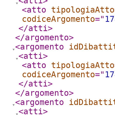
<atti
>
<atto
tipologiaAtto
codiceArgomento
="
17
</atti
>
</argomento
>
<argomento
idDibatti
<atti
>
<atto
tipologiaAtto
codiceArgomento
="
17
</atti
>
</argomento
>
<argomento
idDibatti
<atti
>