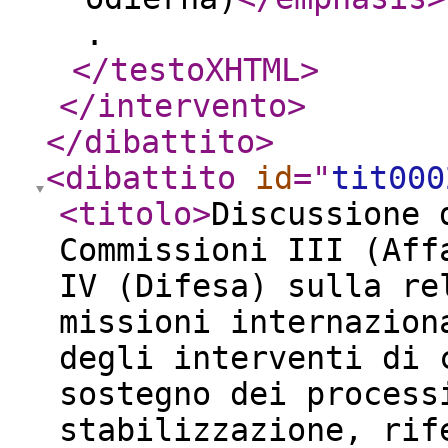
.
</testoXHTML
>
</intervento
>
</dibattito
>
<dibattito
id
="
tit000
<titolo
>
Discussione 
Commissioni III (Aff
IV (Difesa) sulla re
missioni internazion
degli interventi di 
sostegno dei process
stabilizzazione, rif