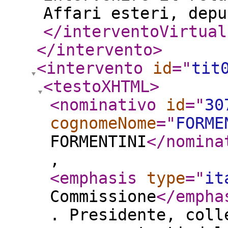
Affari esteri, depu
</interventoVirtual
</intervento
>
<intervento
id
="
tit
<testoXHTML
>
<nominativo
id
="
30
cognomeNome
="
FORME
FORMENTINI
</nomina
,
<emphasis
type
="
it
Commissione
</empha
. Presidente, coll