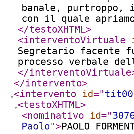
banale, purtroppo, 
con il quale apriam
</testoXHTML
>
<interventoVirtuale
Segretario facente f
processo verbale del
</interventoVirtuale
</intervento
>
<intervento
id
="
tit00
<testoXHTML
>
<nominativo
id
="
307
Paolo
"
>
PAOLO FORMEN