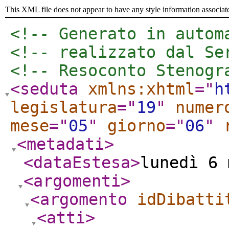
This XML file does not appear to have any style information associat
<!-- Generato in autom
<!-- realizzato dal Se
<!-- Resoconto Stenogr
<seduta
xmlns:xhtml
="
h
legislatura
="
19
"
numer
mese
="
05
"
giorno
="
06
"
<metadati
>
<dataEstesa
>
lunedì 6 
<argomenti
>
<argomento
idDibatti
<atti
>