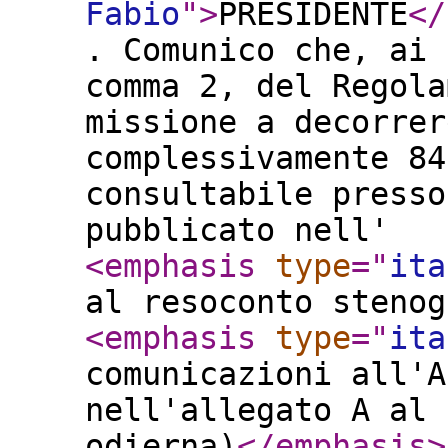
Fabio
"
>
PRESIDENTE
</
. Comunico che, ai 
comma 2, del Regola
missione a decorrer
complessivamente 84
consultabile presso
pubblicato nell'
<emphasis
type
="
ita
al resoconto stenog
<emphasis
type
="
ita
comunicazioni all'A
nell'allegato A al 
odierna)
</emphasis
>