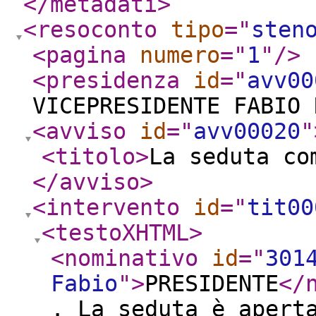
</metadati
>
<resoconto
tipo
="
sten
<pagina
numero
="
1
"
/>
<presidenza
id
="
avv00
VICEPRESIDENTE FABIO 
<avviso
id
="
avv00020
"
<titolo
>
La seduta co
</avviso
>
<intervento
id
="
tit00
<testoXHTML
>
<nominativo
id
="
301
Fabio
"
>
PRESIDENTE
</
. La seduta è apert