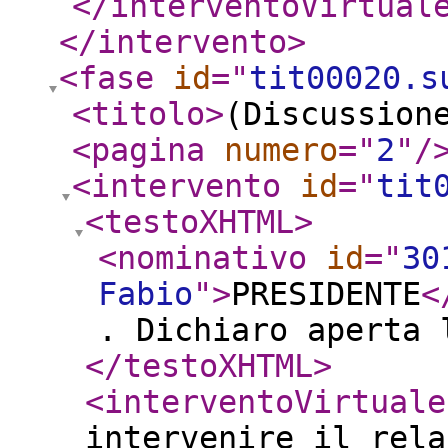
</interventoVirtual
</intervento
>
<fase
id
="
tit00020.s
<titolo
>
(Discussion
<pagina
numero
="
2
"
/
<intervento
id
="
tit
<testoXHTML
>
<nominativo
id
="
30
Fabio
"
>
PRESIDENTE
<
. Dichiaro aperta 
</testoXHTML
>
<interventoVirtuale
intervenire il rela