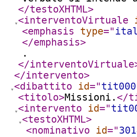
</testoXHTML
>
<interventoVirtuale
<emphasis
type
="
ita
</emphasis
>
.
</interventoVirtuale
</intervento
>
<dibattito
id
="
tit000
<titolo
>
Missioni.
</t
<intervento
id
="
tit0
<testoXHTML
>
<nominativo
id
="
301