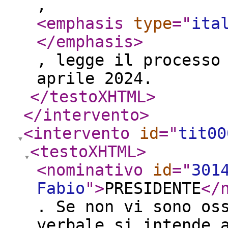
,
<emphasis
type
="
ita
</emphasis
>
, legge il processo
aprile 2024.
</testoXHTML
>
</intervento
>
<intervento
id
="
tit00
<testoXHTML
>
<nominativo
id
="
301
Fabio
"
>
PRESIDENTE
</
. Se non vi sono os
verbale si intende 