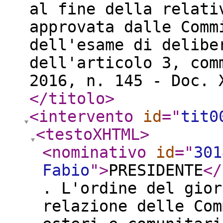
al fine della relati
approvata dalle Comm
dell'esame di delibe
dell'articolo 3, com
2016, n. 145 - Doc. 
</titolo
>
<intervento
id
="
tit0
<testoXHTML
>
<nominativo
id
="
301
Fabio
"
>
PRESIDENTE
</
. L'ordine del gior
relazione delle Com