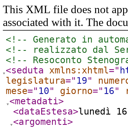
This XML file does not appe
associated with it. The doc
<!-- Generato in autom
<!-- realizzato dal Se
<!-- Resoconto Stenogr
<seduta
xmlns:xhtml
="
h
legislatura
="
19
"
numer
mese
="
10
"
giorno
="
16
"
<metadati
>
<dataEstesa
>
lunedì 16
<argomenti
>