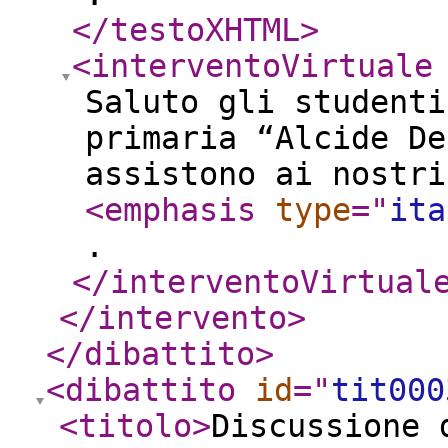
</testoXHTML
>
<interventoVirtuale
Saluto gli studenti
primaria “Alcide De
assistono ai nostri
<emphasis
type
="
ita
.
</interventoVirtual
</intervento
>
</dibattito
>
<dibattito
id
="
tit000
<titolo
>
Discussione 