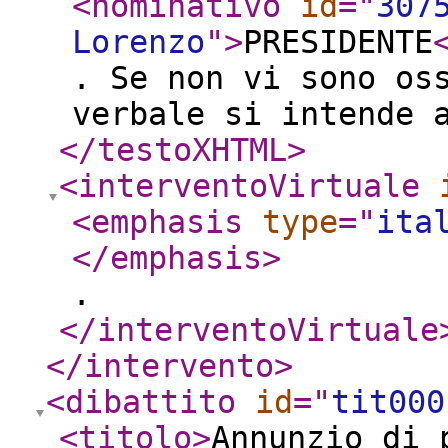
<nominativo
id
="
307
Lorenzo
"
>
PRESIDENTE
. Se non vi sono os
verbale si intende 
</testoXHTML
>
<interventoVirtuale
<emphasis
type
="
ita
</emphasis
>
.
</interventoVirtuale
</intervento
>
<dibattito
id
="
tit000
<titolo
>
Annunzio di 