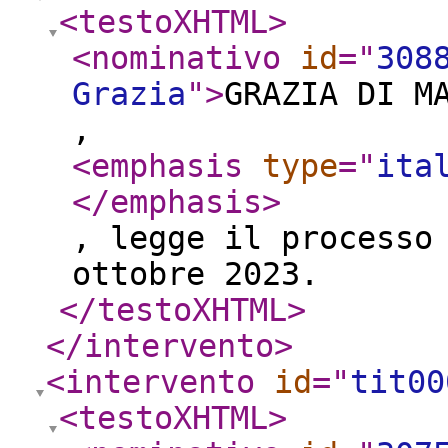
<testoXHTML
>
<nominativo
id
="
308
Grazia
"
>
GRAZIA DI M
,
<emphasis
type
="
ita
</emphasis
>
, legge il processo
ottobre 2023.
</testoXHTML
>
</intervento
>
<intervento
id
="
tit00
<testoXHTML
>