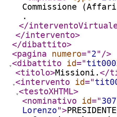
Commissione (Affari
.
</interventoVirtual
</intervento
>
</dibattito
>
<pagina
numero
="
2
"
/>
<dibattito
id
="
tit000
<titolo
>
Missioni.
</t
<intervento
id
="
tit0
<testoXHTML
>
<nominativo
id
="
307
Lorenzo
"
>
PRESIDENTE