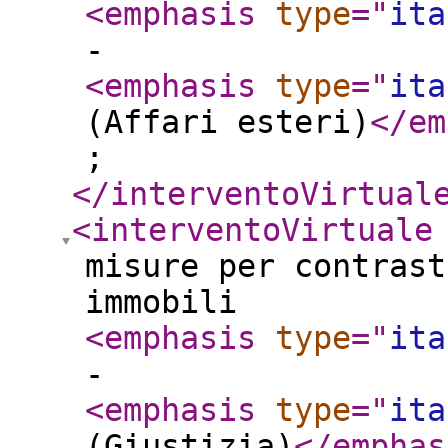
<emphasis
type
="
ita
-
<emphasis
type
="
ita
(Affari esteri)
</em
;
</interventoVirtual
<interventoVirtuale
misure per contrast
immobili
<emphasis
type
="
ita
-
<emphasis
type
="
ita
(Giustizia)
</emphas