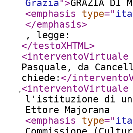
Grazia
"
>
GRAZIA DI M
<emphasis
type
="
ita
</emphasis
>
, legge:
</testoXHTML
>
<interventoVirtuale
Pasquale, da Cancel
chiede:
</intervento
<interventoVirtuale
l'istituzione di un
Ettore Majorana
<emphasis
type
="
ita
Commissione (Cultur