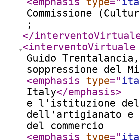
<emphasis
type
="
ita
Commissione (Cultur
;
</interventoVirtual
<interventoVirtuale
Guido Trentalancia,
soppressione del Mi
<emphasis
type
="
ita
Italy
</emphasis
>
e l'istituzione del
dell'artigianato e 
del commercio
<emphasis
type
="
ita