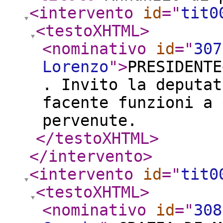
<intervento
id
="
tit0
<testoXHTML
>
<nominativo
id
="
307
Lorenzo
"
>
PRESIDENTE
. Invito la deputat
facente funzioni a 
pervenute.
</testoXHTML
>
</intervento
>
<intervento
id
="
tit0
<testoXHTML
>
<nominativo
id
="
308