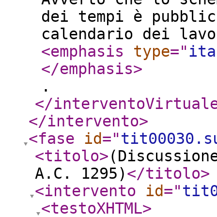
dei tempi è pubblic
calendario dei lavo
<emphasis
type
="
ita
</emphasis
>
.
</interventoVirtual
</intervento
>
<fase
id
="
tit00030.s
<titolo
>
(Discussion
A.C. 1295)
</titolo
>
<intervento
id
="
tit
<testoXHTML
>