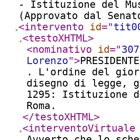
- Istituzione del Mu
(Approvato dal Senat
<intervento
id
="
tit0
<testoXHTML
>
<nominativo
id
="
307
Lorenzo
"
>
PRESIDENTE
. L'ordine del gior
disegno di legge, g
1295: Istituzione d
Roma.
</testoXHTML
>
<interventoVirtuale
Avverto che lo sche