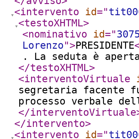
</avviso
>
<intervento
id
="
tit00
<testoXHTML
>
<nominativo
id
="
307
Lorenzo
"
>
PRESIDENTE
. La seduta è apert
</testoXHTML
>
<interventoVirtuale
segretaria facente f
processo verbale del
</interventoVirtuale
</intervento
>
<intervento
id
="
tit00