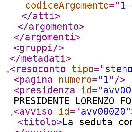
codiceArgomento
="
1-
</atti
>
</argomento
>
</argomenti
>
<gruppi
/>
</metadati
>
<resoconto
tipo
="
sten
<pagina
numero
="
1
"
/>
<presidenza
id
="
avv00
PRESIDENTE LORENZO F
<avviso
id
="
avv00020
"
<titolo
>
La seduta co