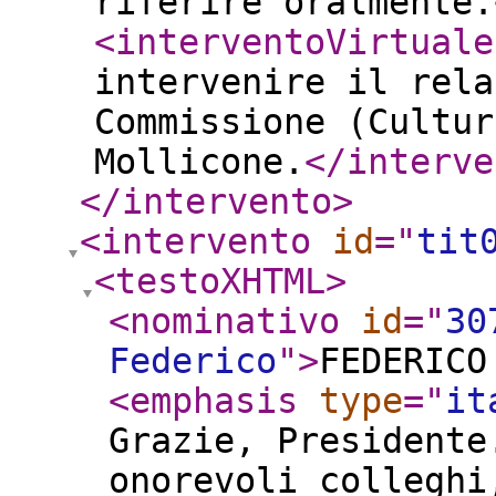
riferire oralmente.
<interventoVirtuale
intervenire il rela
Commissione (Cultur
Mollicone.
</interve
</intervento
>
<intervento
id
="
tit
<testoXHTML
>
<nominativo
id
="
30
Federico
"
>
FEDERICO
<emphasis
type
="
it
Grazie, Presidente
onorevoli colleghi