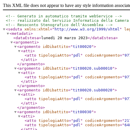
This XML file does not appear to have any style information associat
<!-- Generato in automatico tramite webService -->
<!-- realizzato dal Servizio Informatica della Camera
<!-- Resoconto Stenografico dell'Assemblea -->
<seduta
xmlns:xhtml
="
http://www.w3.org/1999/xhtml
"
le
<metadati
>
<dataEstesa
>
lunedì 20 marzo 2023
</dataEstesa
>
<argomenti
>
<argomento
idDibattito
="
tit00020
"
>
<atti
>
<atto
tipologiaAtto
="
pdl
"
codiceArgomento
="
97
</atti
>
</argomento
>
<argomento
idDibattito
="
tit00020.sub00010
"
>
<atti
>
<atto
tipologiaAtto
="
pdl
"
codiceArgomento
="
97
</atti
>
</argomento
>
<argomento
idDibattito
="
tit00020.sub00020
"
>
<atti
>
<atto
tipologiaAtto
="
pdl
"
codiceArgomento
="
97
</atti
>
</argomento
>
<argomento
idDibattito
="
tit00030
"
>
<atti
>
<atto
tipologiaAtto
="
pdl
"
codiceArgomento
="
21
<atto
tipologiaAtto
="
pdl
"
codiceArgomento
="
64
</atti
>