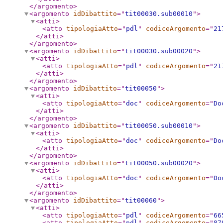
</argomento
>
<argomento
idDibattito
="
tit00030.sub00010
"
>
<atti
>
<atto
tipologiaAtto
="
pdl
"
codiceArgomento
="
21
</atti
>
</argomento
>
<argomento
idDibattito
="
tit00030.sub00020
"
>
<atti
>
<atto
tipologiaAtto
="
pdl
"
codiceArgomento
="
21
</atti
>
</argomento
>
<argomento
idDibattito
="
tit00050
"
>
<atti
>
<atto
tipologiaAtto
="
doc
"
codiceArgomento
="
Do
</atti
>
</argomento
>
<argomento
idDibattito
="
tit00050.sub00010
"
>
<atti
>
<atto
tipologiaAtto
="
doc
"
codiceArgomento
="
Do
</atti
>
</argomento
>
<argomento
idDibattito
="
tit00050.sub00020
"
>
<atti
>
<atto
tipologiaAtto
="
doc
"
codiceArgomento
="
Do
</atti
>
</argomento
>
<argomento
idDibattito
="
tit00060
"
>
<atti
>
<atto
tipologiaAtto
="
pdl
"
codiceArgomento
="
66
<atto
tipologiaAtto
="
pdl
"
codiceArgomento
="
87