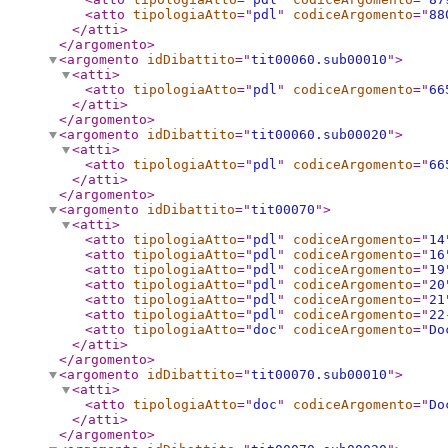
<atto
tipologiaAtto
="
pdl
"
codiceArgomento
="
88
</atti
>
</argomento
>
<argomento
idDibattito
="
tit00060.sub00010
"
>
<atti
>
<atto
tipologiaAtto
="
pdl
"
codiceArgomento
="
66
</atti
>
</argomento
>
<argomento
idDibattito
="
tit00060.sub00020
"
>
<atti
>
<atto
tipologiaAtto
="
pdl
"
codiceArgomento
="
66
</atti
>
</argomento
>
<argomento
idDibattito
="
tit00070
"
>
<atti
>
<atto
tipologiaAtto
="
pdl
"
codiceArgomento
="
14
<atto
tipologiaAtto
="
pdl
"
codiceArgomento
="
16
<atto
tipologiaAtto
="
pdl
"
codiceArgomento
="
19
<atto
tipologiaAtto
="
pdl
"
codiceArgomento
="
20
<atto
tipologiaAtto
="
pdl
"
codiceArgomento
="
21
<atto
tipologiaAtto
="
pdl
"
codiceArgomento
="
22
<atto
tipologiaAtto
="
doc
"
codiceArgomento
="
Do
</atti
>
</argomento
>
<argomento
idDibattito
="
tit00070.sub00010
"
>
<atti
>
<atto
tipologiaAtto
="
doc
"
codiceArgomento
="
Do
</atti
>
</argomento
>