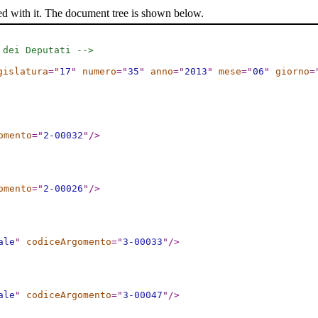
ed with it. The document tree is shown below.
 dei Deputati -->
gislatura
="
17
"
numero
="
35
"
anno
="
2013
"
mese
="
06
"
giorno
=
omento
="
2-00032
"
/>
omento
="
2-00026
"
/>
ale
"
codiceArgomento
="
3-00033
"
/>
ale
"
codiceArgomento
="
3-00047
"
/>