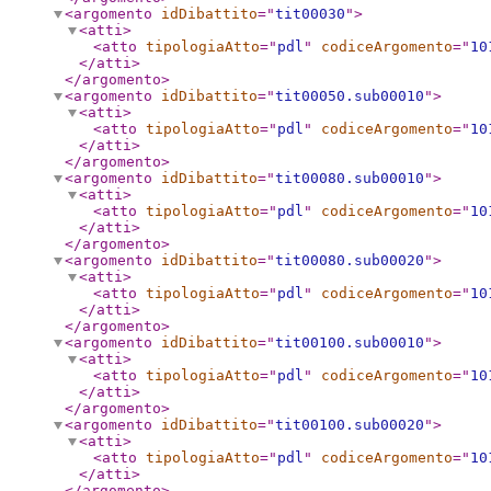
<argomento
idDibattito
="
tit00030
"
>
<atti
>
<atto
tipologiaAtto
="
pdl
"
codiceArgomento
="
10
</atti
>
</argomento
>
<argomento
idDibattito
="
tit00050.sub00010
"
>
<atti
>
<atto
tipologiaAtto
="
pdl
"
codiceArgomento
="
10
</atti
>
</argomento
>
<argomento
idDibattito
="
tit00080.sub00010
"
>
<atti
>
<atto
tipologiaAtto
="
pdl
"
codiceArgomento
="
10
</atti
>
</argomento
>
<argomento
idDibattito
="
tit00080.sub00020
"
>
<atti
>
<atto
tipologiaAtto
="
pdl
"
codiceArgomento
="
10
</atti
>
</argomento
>
<argomento
idDibattito
="
tit00100.sub00010
"
>
<atti
>
<atto
tipologiaAtto
="
pdl
"
codiceArgomento
="
10
</atti
>
</argomento
>
<argomento
idDibattito
="
tit00100.sub00020
"
>
<atti
>
<atto
tipologiaAtto
="
pdl
"
codiceArgomento
="
10
</atti
>
</argomento
>