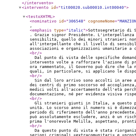
</intervento
>
<intervento
id
="
tit00020.sub00010.int00040
"
>
<testoXHTML
>
<nominativo
id
="
306548
"
cognomeNome
="
MANZIO
,
<emphasis
type
="
italic
"
>
Sottosegretario di 
. Grazie signor Presidente. L'interpellanza
sensibilità, quello dei minori stranieri no
all'interpellante che il livello di sensibi
associazioni e organizzazioni umanitarie a 
<br
/>
Dal punto di vista delle specifiche domande
intervento volte a rafforzare l'azione di p
ora rammentato, il Governo può dire che la 
quali, in particolare, si applicano le dis
<br
/>
Sin dal loro arrivo sono accolti in aree ap
dei centri di primo soccorso ed accoglienza
medici volti all'accertamento dell'età perc
documentazione, né per evidenza visiva ris
<br
/>
Gli stranieri giunti in Italia, a questo pr
unità. Lo scorso anno il numero si è dimezz
periodo di riferimento dell'anno precedente
può assolutamente escludere, anzi è un risc
prima l'onorevole Melilla, aspettano, pront
<br
/>
Da questo punto di vista è stata riorganizz
sezioni criminali «extracomunitari» e «pros