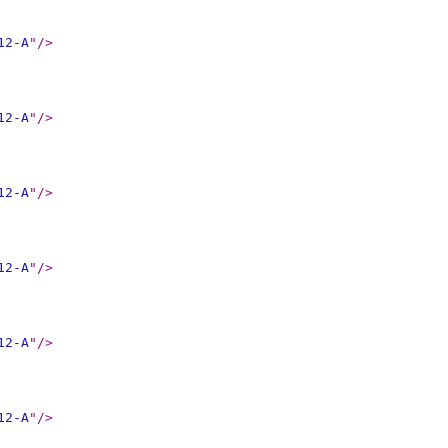
12-A
"
/>
12-A
"
/>
12-A
"
/>
12-A
"
/>
12-A
"
/>
12-A
"
/>