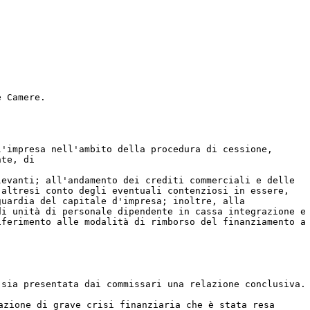
e Camere.
l'impresa nell'ambito della procedura di cessione,
nte, di
levanti; all'andamento dei crediti commerciali e delle
 altresì conto degli eventuali contenziosi in essere,
guardia del capitale d'impresa; inoltre, alla
di unità di personale dipendente in cassa integrazione e
iferimento alle modalità di rimborso del finanziamento a
 sia presentata dai commissari una relazione conclusiva.
azione di grave crisi finanziaria che è stata resa