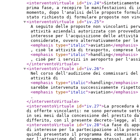
<interventoVirtuale
id
="
iv.24
"
>
Sinteticamente
prima fase, a recepire le manifestazioni di i
momento, dopo l'analisi delle proposte formul
stato richiesto di formulare proposte non vin
<interventoVirtuale
id
="
iv.25
"
>
A seguito delle proposte non vincolanti per
attività aziendali autorizzata con provvedi
interesse per l'acquisizione delle attività
considerate, ovvero alternativamente per le
<emphasis
type
="
italic
"
>
aviation
</emphasis
>
, cioè le attività di trasporto, comprese l
<emphasis
type
="
italic
"
>
handling
</emphasis
>
, cioè per i servizi in aeroporto per l'ass
</interventoVirtuale
>
<interventoVirtuale
id
="
iv.26
"
>
Nel corso dell'audizione dei commissari del
attività di
<emphasis
type
="
italic
"
>
handling
</emphasis
>
sarebbe intervenuta successivamente rispett
<emphasis
type
="
italic
"
>
aviation
</emphasis
>
.
</interventoVirtuale
>
<interventoVirtuale
id
="
iv.27
"
>
La procedura è
di offerte vincolanti: ne sono pervenute sett
in sei mesi dalla concessione del prestito da
differito, con il presente decreto-legge, al 
<interventoVirtuale
id
="
iv.28
"
>
La fase di app
di interesse per la partecipazione alla proce
quindi presentato il programma dei commissari
per l'attuazione del programma stesso), ed è 