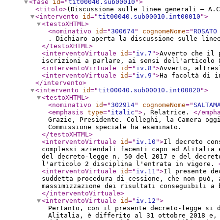
<fase
id
="
tit00040.sub00010
"
>
<titolo
>
(Discussione sulle linee generali – A.C
<intervento
id
="
tit00040.sub00010.int00010
"
>
<testoXHTML
>
<nominativo
id
="
300674
"
cognomeNome
="
ROSATO
. Dichiaro aperta la discussione sulle line
</testoXHTML
>
<interventoVirtuale
id
="
iv.7
"
>
Avverto che il 
iscrizioni a parlare, ai sensi dell'articolo 
<interventoVirtuale
id
="
iv.8
"
>
Avverto, altres
<interventoVirtuale
id
="
iv.9
"
>
Ha facoltà di i
</intervento
>
<intervento
id
="
tit00040.sub00010.int00020
"
>
<testoXHTML
>
<nominativo
id
="
302914
"
cognomeNome
="
SALTAM
<emphasis
type
="
italic
"
>
, Relatrice.
</emph
Grazie, Presidente. Colleghi, la Camera ogg
Commissione speciale ha esaminato.
</testoXHTML
>
<interventoVirtuale
id
="
iv.10
"
>
Il decreto con
complessi aziendali facenti capo ad Alitalia 
del decreto-legge n. 50 del 2017 e del decret
l'articolo 2 disciplina l'entrata in vigore.
<interventoVirtuale
id
="
iv.11
"
>
Il presente de
suddetta procedura di cessione, che non può, 
massimizzazione dei risultati conseguibili a 
</interventoVirtuale
>
<interventoVirtuale
id
="
iv.12
"
>
Pertanto, con il presente decreto-legge si 
Alitalia, è differito al 31 ottobre 2018 e,