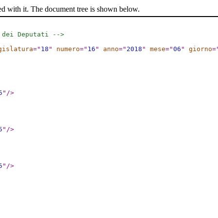
ed with it. The document tree is shown below.
 dei Deputati -->
gislatura
="
18
"
numero
="
16
"
anno
="
2018
"
mese
="
06
"
giorno
=
5
"
/>
5
"
/>
5
"
/>