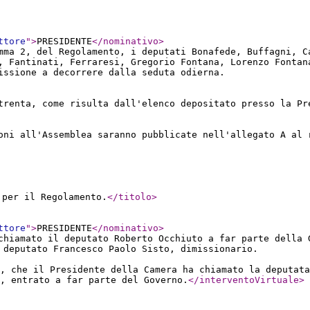
ttore
"
>
PRESIDENTE
</nominativo
>
mma 2, del Regolamento, i deputati Bonafede, Buffagni, C
, Fantinati, Ferraresi, Gregorio Fontana, Lorenzo Fontan
issione a decorrere dalla seduta odierna.
trenta, come risulta dall'elenco depositato presso la Pr
oni all'Assemblea saranno pubblicate nell'allegato A al 
 per il Regolamento.
</titolo
>
ttore
"
>
PRESIDENTE
</nominativo
>
chiamato il deputato Roberto Occhiuto a far parte della 
 deputato Francesco Paolo Sisto, dimissionario.
, che il Presidente della Camera ha chiamato la deputata
, entrato a far parte del Governo.
</interventoVirtuale
>