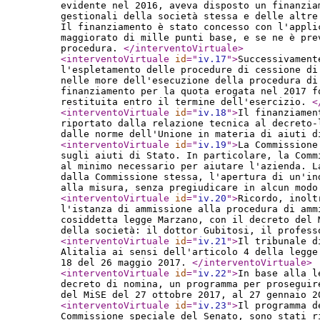
evidente nel 2016, aveva disposto un finanzia
gestionali della società stessa e delle altre
Il finanziamento è stato concesso con l'appli
maggiorato di mille punti base, e se ne è pre
procedura.
</interventoVirtuale
>
<interventoVirtuale
id
="
iv.17
"
>
Successivament
l'espletamento delle procedure di cessione di
nelle more dell'esecuzione della procedura di
finanziamento per la quota erogata nel 2017 f
restituita entro il termine dell'esercizio.
<
<interventoVirtuale
id
="
iv.18
"
>
Il finanziamen
riportato dalla relazione tecnica al decreto-
dalle norme dell'Unione in materia di aiuti 
<interventoVirtuale
id
="
iv.19
"
>
La Commissione
sugli aiuti di Stato. In particolare, la Comm
al minimo necessario per aiutare l'azienda. L
dalla Commissione stessa, l'apertura di un'in
alla misura, senza pregiudicare in alcun mod
<interventoVirtuale
id
="
iv.20
"
>
Ricordo, inolt
l'istanza di ammissione alla procedura di amm
cosiddetta legge Marzano, con il decreto del 
della società: il dottor Gubitosi, il profes
<interventoVirtuale
id
="
iv.21
"
>
Il tribunale d
Alitalia ai sensi dell'articolo 4 della legge
18 del 26 maggio 2017.
</interventoVirtuale
>
<interventoVirtuale
id
="
iv.22
"
>
In base alla l
decreto di nomina, un programma per proseguir
del MiSE del 27 ottobre 2017, al 27 gennaio 
<interventoVirtuale
id
="
iv.23
"
>
Il programma d
Commissione speciale del Senato, sono stati 