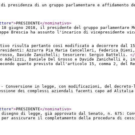
 di presidenza di un gruppo parlamentare e affidamento d
ttore
"
>
PRESIDENTE
</nominativo
>
 18 giugno 2018, il presidente del gruppo parlamentare M
eppe Brescia ha assunto l'incarico di vicepresidente vic
tivo risulta pertanto così modificato a decorrere dal 15
residenti: Azzurra Pia Maria Cancelleri, Federica Dieni,
Grosso, Davide Zanichelli; tesoriere: Sergio Battelli.
</
o Adelizzi, Daniele Del Grosso e Davide Zanichelli è, in
secondo quanto previsto dall'articolo 15, comma 2, del R
 - Conversione in legge, con modificazioni, del decreto-
essione dei complessi aziendali facenti capo ad Alitalia
ttore
"
>
PRESIDENTE
</nominativo
>
 disegno di legge, già approvato dal Senato, n. 675: Con
 per assicurare il completamento della procedura di cess