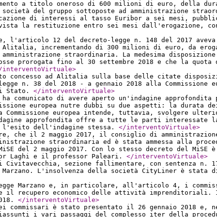
mento a titolo oneroso di 600 milioni di euro, della dur
 società del gruppo sottoposte ad amministrazione straor
cazione di interessi al tasso Euribor a sei mesi, pubbli
vista la restituzione entro sei mesi dall'erogazione, co
e, l'articolo 12 del decreto-legge n. 148 del 2017 aveva
 Alitalia, incrementando di 300 milioni di euro, da erog
 amministrazione straordinaria. La medesima disposizione
osse prorogata fino al 30 settembre 2018 e che la quota 
/interventoVirtuale
>
to concesso ad Alitalia sulla base delle citate disposiz
legge n. 38 del 2018 - a gennaio 2018 alla Commissione e
di Stato.
</interventoVirtuale
>
 ha comunicato di avere aperto un'indagine approfondita 
issione europea nutre dubbi su due aspetti: la durata de
a Commissione europea intende, tuttavia, svolgere ulteri
dagine approfondita offre a tutte le parti interessate l
o l'esito dell'indagine stessa.
</interventoVirtuale
>
re, che il 2 maggio 2017, il consiglio di amministrazion
inistrazione straordinaria ed è stata ammessa alla proce
MiSE del 2 maggio 2017. Con lo stesso decreto del MiSE è
sor Laghi e il professor Paleari.
</interventoVirtuale
>
i Civitavecchia, sezione fallimentare, con sentenza n. 1
 Marzano. L'insolvenza della società CityLiner è stata d
egge Marzano e, in particolare, all'articolo 4, i commis
e il recupero economico delle attività imprenditoriali. 
2018.
</interventoVirtuale
>
ei commissari è stato presentato il 26 gennaio 2018 e, n
riassunti i vari passaggi del complesso iter della proce