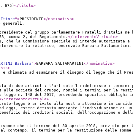
. 675)
</titolo
>
 Ettore
"
>
PRESIDENTE
</nominativo
>
e generali.
presidente del gruppo parlamentare Fratelli d'Italia ne 
83, comma 2, del Regolamento.
</interventoVirtuale
>
ì, che la Commissione speciale si intende autorizzata a 
ntervenire la relatrice, onorevole Barbara Saltamartini.
ARTINI Barbara
"
>
BARBARA SALTAMARTINI
</nominativo
>
asis
>
i è chiamata ad esaminare il disegno di legge che il Pre
sta di due articoli: l'articolo 1 ridefinisce i termini 
e alle società del gruppo, nonché i termini per la resti
o-legge n. 148 del 2017, prevedendo specifici obblighi i
</interventoVirtuale
>
creto-legge è arrivato alla nostra attenzione in conside
ad oggi, essere definita mediante l'individuazione di un
beneficio dei creditori sociali, dell'occupazione e dell
dispone che il termine del 30 aprile 2018, previsto per 
 al contempo, il termine per la restituzione delle somme