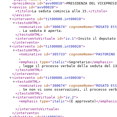
<presidenza
id
="
avv00010
"
>
PRESIDENZA DEL VICEPRESI
<avviso
id
="
avv00020
"
>
<titolo
>
La seduta comincia alle 15.
</titolo
>
</avviso
>
<intervento
id
="
tit00000.int00010
"
>
<testoXHTML
>
<nominativo
id
="
300674
"
cognomeNome
="
ROSATO Ett
. La seduta è aperta.
</testoXHTML
>
<interventoVirtuale
id
="
iv.1
"
>
Invito il deputato
</intervento
>
<intervento
id
="
tit00000.int00020
"
>
<testoXHTML
>
<nominativo
id
="
305733
"
cognomeNome
="
PASTORINO 
,
<emphasis
type
="
italic
"
>
Segretario
</emphasis
>
, legge il processo verbale della seduta del 13
</testoXHTML
>
</intervento
>
<intervento
id
="
tit00000.int00030
"
>
<testoXHTML
>
<nominativo
id
="
300674
"
cognomeNome
="
ROSATO Ett
. Se non vi sono osservazioni, il processo verb
</testoXHTML
>
<interventoVirtuale
id
="
iv.2
"
>
<emphasis
type
="
italic
"
>
(È approvato)
</emphasis
.
</interventoVirtuale
>
</intervento
>
<dibattito
id
="
tit00010
"
>