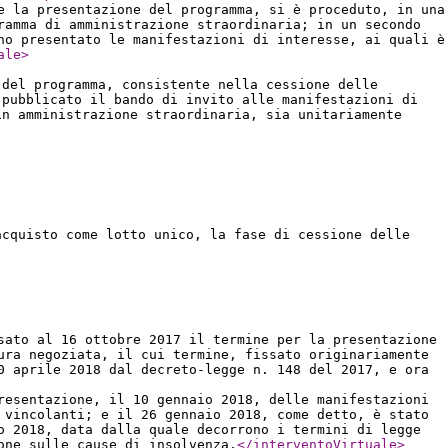
e la presentazione del programma, si è proceduto, in una
ramma di amministrazione straordinaria; in un secondo
no presentato le manifestazioni di interesse, ai quali è
ale
>
 del programma, consistente nella cessione delle
 pubblicato il bando di invito alle manifestazioni di
in amministrazione straordinaria, sia unitariamente
acquisto come lotto unico, la fase di cessione delle
sato al 16 ottobre 2017 il termine per la presentazione
ura negoziata, il cui termine, fissato originariamente
0 aprile 2018 dal decreto-legge n. 148 del 2017, e ora
resentazione, il 10 gennaio 2018, delle manifestazioni
 vincolanti; e il 26 gennaio 2018, come detto, è stato
o 2018, data dalla quale decorrono i termini di legge
one sulle cause di insolvenza.
</interventoVirtuale
>