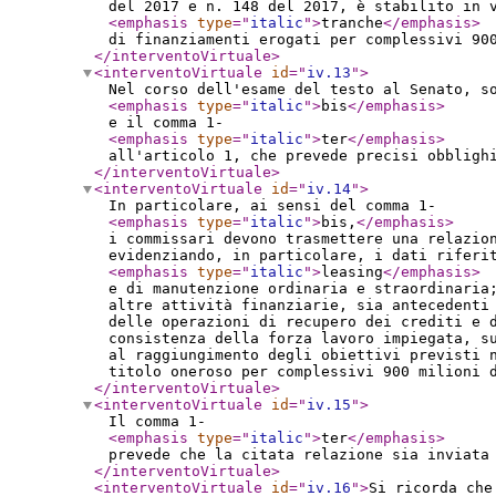
del 2017 e n. 148 del 2017, è stabilito in 
<emphasis
type
="
italic
"
>
tranche
</emphasis
>
di finanziamenti erogati per complessivi 90
</interventoVirtuale
>
<interventoVirtuale
id
="
iv.13
"
>
Nel corso dell'esame del testo al Senato, s
<emphasis
type
="
italic
"
>
bis
</emphasis
>
e il comma 1-
<emphasis
type
="
italic
"
>
ter
</emphasis
>
all'articolo 1, che prevede precisi obbligh
</interventoVirtuale
>
<interventoVirtuale
id
="
iv.14
"
>
In particolare, ai sensi del comma 1-
<emphasis
type
="
italic
"
>
bis,
</emphasis
>
i commissari devono trasmettere una relazio
evidenziando, in particolare, i dati riferi
<emphasis
type
="
italic
"
>
leasing
</emphasis
>
e di manutenzione ordinaria e straordinaria
altre attività finanziarie, sia antecedenti
delle operazioni di recupero dei crediti e 
consistenza della forza lavoro impiegata, s
al raggiungimento degli obiettivi previsti 
titolo oneroso per complessivi 900 milioni 
</interventoVirtuale
>
<interventoVirtuale
id
="
iv.15
"
>
Il comma 1-
<emphasis
type
="
italic
"
>
ter
</emphasis
>
prevede che la citata relazione sia inviata
</interventoVirtuale
>
<interventoVirtuale
id
="
iv.16
"
>
Si ricorda che