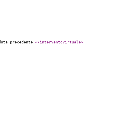
duta precedente.
</interventoVirtuale
>