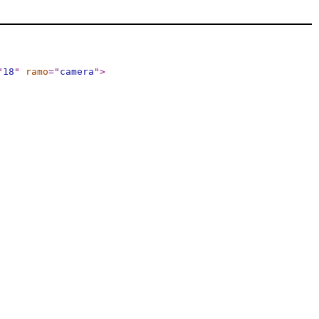
"
18
"
ramo
="
camera
"
>