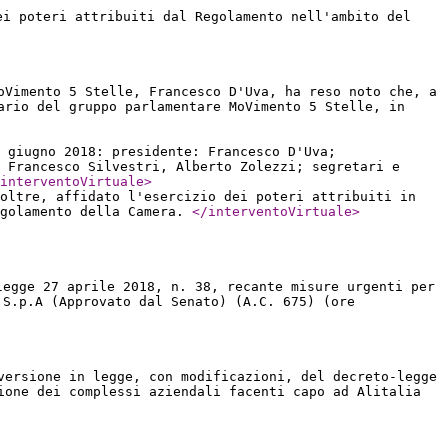
ei poteri attribuiti dal Regolamento nell'ambito del
oVimento 5 Stelle, Francesco D'Uva, ha reso noto che, a
ario del gruppo parlamentare MoVimento 5 Stelle, in
 giugno 2018: presidente: Francesco D'Uva;
 Francesco Silvestri, Alberto Zolezzi; segretari e
interventoVirtuale
>
oltre, affidato l'esercizio dei poteri attribuiti in
egolamento della Camera.
</interventoVirtuale
>
legge 27 aprile 2018, n. 38, recante misure urgenti per
 S.p.A (Approvato dal Senato) (A.C. 675) (ore
versione in legge, con modificazioni, del decreto-legge
ione dei complessi aziendali facenti capo ad Alitalia