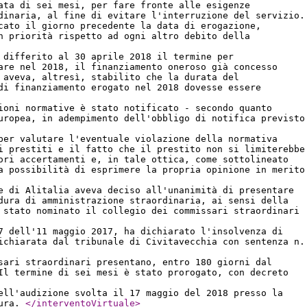
ata di sei mesi, per fare fronte alle esigenze
dinaria, al fine di evitare l'interruzione del servizio.
cato il giorno precedente la data di erogazione,
n priorità rispetto ad ogni altro debito della
 differito al 30 aprile 2018 il termine per
are nel 2018, il finanziamento oneroso già concesso
 aveva, altresì, stabilito che la durata del
di finanziamento erogato nel 2018 dovesse essere
ioni normative è stato notificato - secondo quanto
uropea, in adempimento dell'obbligo di notifica previsto
per valutare l'eventuale violazione della normativa
i prestiti e il fatto che il prestito non si limiterebbe
ori accertamenti e, in tale ottica, come sottolineato
a possibilità di esprimere la propria opinione in merito
e di Alitalia aveva deciso all'unanimità di presentare
dura di amministrazione straordinaria, ai sensi della
 stato nominato il collegio dei commissari straordinari
7 dell'11 maggio 2017, ha dichiarato l'insolvenza di
ichiarata dal tribunale di Civitavecchia con sentenza n.
sari straordinari presentano, entro 180 giorni dal
Il termine di sei mesi è stato prorogato, con decreto
ell'audizione svolta il 17 maggio del 2018 presso la
dura.
</interventoVirtuale
>