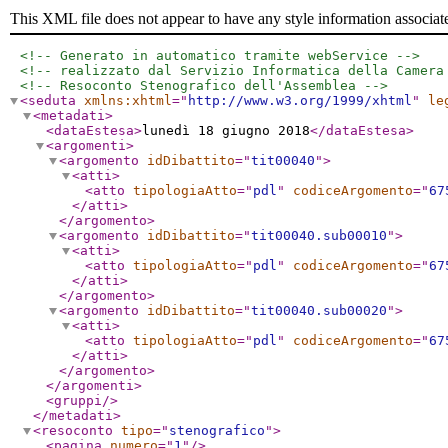
This XML file does not appear to have any style information associat
<!-- Generato in automatico tramite webService -->
<!-- realizzato dal Servizio Informatica della Camera
<!-- Resoconto Stenografico dell'Assemblea -->
<seduta
xmlns:xhtml
="
http://www.w3.org/1999/xhtml
"
le
<metadati
>
<dataEstesa
>
lunedì 18 giugno 2018
</dataEstesa
>
<argomenti
>
<argomento
idDibattito
="
tit00040
"
>
<atti
>
<atto
tipologiaAtto
="
pdl
"
codiceArgomento
="
67
</atti
>
</argomento
>
<argomento
idDibattito
="
tit00040.sub00010
"
>
<atti
>
<atto
tipologiaAtto
="
pdl
"
codiceArgomento
="
67
</atti
>
</argomento
>
<argomento
idDibattito
="
tit00040.sub00020
"
>
<atti
>
<atto
tipologiaAtto
="
pdl
"
codiceArgomento
="
67
</atti
>
</argomento
>
</argomenti
>
<gruppi
/>
</metadati
>
<resoconto
tipo
="
stenografico
"
>
<pagina
numero
="
1
"
/>