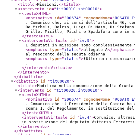
<titolo
>
Missioni.
</titolo
>
<intervento
id
="
tit00010.int00010
"
>
<testoXHTML
>
<nominativo
id
="
300674
"
cognomeNome
="
ROSATO E
. Comunico che, ai sensi dell'articolo 46, co
De Micheli, Delrio, Luigi Di Maio, Di Stefano
Grillo, Micillo, Picchi e Spadafora sono in m
</testoXHTML
>
<interventoVirtuale
id
="
iv.3
"
>
I deputati in missione sono complessivamente 
<emphasis
type
="
italic
"
>
allegato A
</emphasis
>
al resoconto della seduta odierna
<emphasis
type
="
italic
"
>
(Ulteriori comunicazi
.
</interventoVirtuale
>
</intervento
>
</dibattito
>
<dibattito
id
="
tit00020
"
>
<titolo
>
Modifica nella composizione della Giunta
<intervento
id
="
tit00020.int00010
"
>
<testoXHTML
>
<nominativo
id
="
300674
"
cognomeNome
="
ROSATO E
. Comunico che il Presidente della Camera ha 
comma 1, del Regolamento, in sostituzione del
</testoXHTML
>
<interventoVirtuale
id
="
iv.4
"
>
Comunico, altresì
in sostituzione del deputato Vittorio Ferraresi
</intervento
>
</dibattito
>