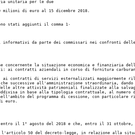
via unitaria per le due
0 milioni di euro al 15 dicembre 2018.
ono stati aggiunti il comma 1-
i informativi da parte dei commissari nei confronti dell
ne concernente la situazione economica e finanziaria del
ti: ai contratti aziendali in corso di fornitura carbura
; ai contratti di servizi esternalizzati maggiormente ri
 che successive all'amministrazione straordinaria, dando
delle altre attività patrimoniali finalizzate alla salva
uddivisa in base alla tipologia contrattuale, al numero 
nell'ambito del programma di cessione, con particolare r
di euro.
 entro il 1° agosto del 2018 e che, entro il 31 ottobre,
 l'articolo 50 del decreto-legge, in relazione alla situ