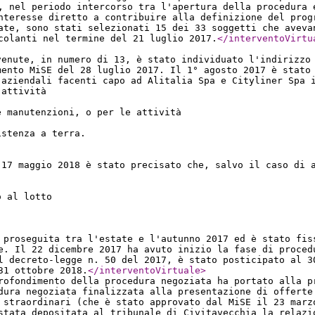
, nel periodo intercorso tra l'apertura della procedura 
nteresse diretto a contribuire alla definizione del prog
ate, sono stati selezionati 15 dei 33 soggetti che aveva
colanti nel termine del 21 luglio 2017.
</interventoVirtu
venute, in numero di 13, è stato individuato l'indirizzo
mento MiSE del 28 luglio 2017. Il 1° agosto 2017 è stato
 aziendali facenti capo ad Alitalia Spa e Cityliner Spa 
 attività
e manutenzioni, o per le attività
istenza a terra.
 17 maggio 2018 è stato precisato che, salvo il caso di 
o al lotto
 proseguita tra l'estate e l'autunno 2017 ed è stato fis
e. Il 22 dicembre 2017 ha avuto inizio la fase di proced
l decreto-legge n. 50 del 2017, è stato posticipato al 3
31 ottobre 2018.
</interventoVirtuale
>
rofondimento della procedura negoziata ha portato alla p
dura negoziata finalizzata alla presentazione di offerte
 straordinari (che è stato approvato dal MiSE il 23 marz
stata depositata al tribunale di Civitavecchia la relazi