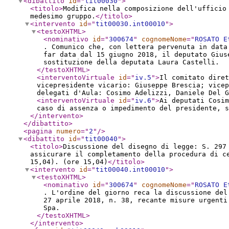
<dibattito
id
="
tit00030
"
>
<titolo
>
Modifica nella composizione dell'ufficio
medesimo gruppo.
</titolo
>
<intervento
id
="
tit00030.int00010
"
>
<testoXHTML
>
<nominativo
id
="
300674
"
cognomeNome
="
ROSATO E
. Comunico che, con lettera pervenuta in data
far data dal 15 giugno 2018, il deputato Gius
sostituzione della deputata Laura Castelli.
</testoXHTML
>
<interventoVirtuale
id
="
iv.5
"
>
Il comitato diret
vicepresidente vicario: Giuseppe Brescia; vicep
delegati d'Aula: Cosimo Adelizzi, Daniele Del 
<interventoVirtuale
id
="
iv.6
"
>
Ai deputati Cosim
caso di assenza o impedimento del presidente, 
</intervento
>
</dibattito
>
<pagina
numero
="
2
"
/>
<dibattito
id
="
tit00040
"
>
<titolo
>
Discussione del disegno di legge: S. 297
assicurare il completamento della procedura di c
15,04). (ore 15,04)
</titolo
>
<intervento
id
="
tit00040.int00010
"
>
<testoXHTML
>
<nominativo
id
="
300674
"
cognomeNome
="
ROSATO E
. L'ordine del giorno reca la discussione del
27 aprile 2018, n. 38, recante misure urgenti
Spa.
</testoXHTML
>
</intervento
>