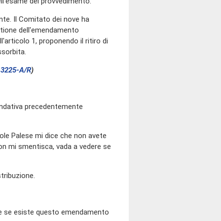
ell'esame del provvedimento.
ente. Il Comitato dei nove ha
stione dell'emendamento
'articolo 1, proponendo il ritiro di
ssorbita.
.
3225-A/R
)
mendativa precedentemente
ole Palese mi dice che non avete
non mi smentisca, vada a vedere se
tribuzione.
ere se esiste questo emendamento