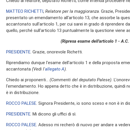
Chiedo al relatore, deputato Richetti, come intenda procedere n
MATTEO RICHETTI
,
Relatore per la maggioranza
. Grazie, Presid
presentato un emendamento all'articolo 13, che assorbe la que
accantonato sull'articolo 1, per cui sarei in grado di riprendere dall
quello, perché sull'articolo 13 puntualmente la questione viene a
(Ripresa esame dell'articolo 1 - A.C
PRESIDENTE
. Grazie, onorevole Richetti.
Riprendiamo dunque l'esame dell'articolo 1 e della proposta e
accantonata
(Vedi l'
allegato A
)
.
Chiedo ai proponenti…
(Commenti del deputato Palese).
L'onorev
l'emendamento. Ho appena detto che è in distribuzione, quindi 
è in distribuzione.
ROCCO PALESE
. Signora Presidente, io sono sceso e non è in dis
PRESIDENTE
. Mi dicono gli uffici di sì.
ROCCO PALESE
. Adesso mi recherò di nuovo per andare a ved