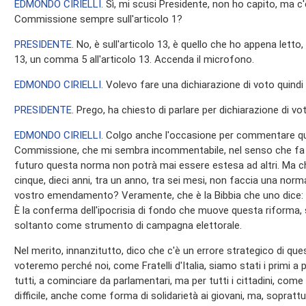
EDMONDO CIRIELLI
. Sì, mi scusi Presidente, non ho capito, ma
Commissione sempre sull'articolo 1?
PRESIDENTE
. No, è sull'articolo 13, è quello che ho appena letto
13, un comma 5 all'articolo 13. Accenda il microfono.
EDMONDO CIRIELLI
. Volevo fare una dichiarazione di voto quindi s
PRESIDENTE
. Prego, ha chiesto di parlare per dichiarazione di vot
EDMONDO CIRIELLI
. Colgo anche l'occasione per commentare 
Commissione, che mi sembra incommentabile, nel senso che fa ri
futuro questa norma non potrà mai essere estesa ad altri. Ma ch
cinque, dieci anni, tra un anno, tra sei mesi, non faccia una nor
vostro emendamento? Veramente, che è la Bibbia che uno dice:
È la conferma dell'ipocrisia di fondo che muove questa riforma, 
soltanto come strumento di campagna elettorale.
Nel merito, innanzitutto, dico che c'è un errore strategico di qu
voteremo perché noi, come Fratelli d'Italia, siamo stati i primi a 
tutti, a cominciare da parlamentari, ma per tutti i cittadini, co
difficile, anche come forma di solidarietà ai giovani, ma, soprattut