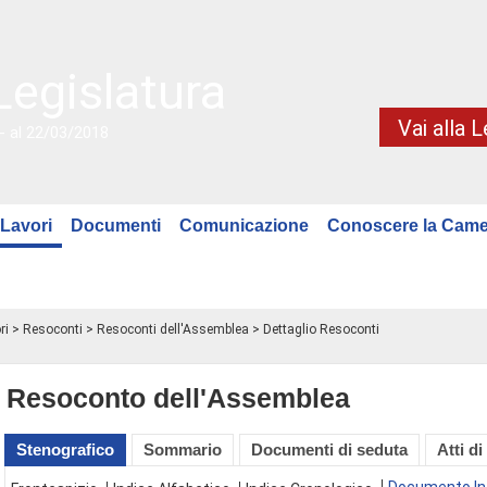
Legislatura
Vai alla 
- al 22/03/2018
Lavori
Documenti
Comunicazione
Conoscere la Came
ri
>
Resoconti
>
Resoconti dell'Assemblea
> Dettaglio Resoconti
Resoconto dell'Assemblea
Stenografico
Sommario
Documenti di seduta
Atti di