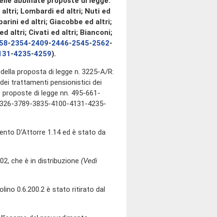
delle abbinate proposte di legge:
 altri; Lombardi ed altri; Nuti ed
parini ed altri; Giacobbe ed altri;
 altri; Civati ed altri; Bianconi;
58
-
2354
-
2409
-
2446
-
2545
-
2562
-
131
-
4235
-
4259
)
.
e della proposta di legge n. 3225-A/R:
 dei trattamenti pensionistici dei
e proposte di legge nn. 495-661-
326-3789-3835-4100-4131-4235-
ento D'Attorre 1.14 ed è stato da
, che è in distribuzione
(Vedi
ino 0.6.200.2 è stato ritirato dal