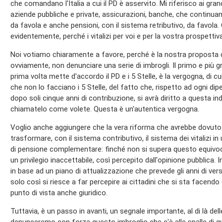
che comandano l'Italia a cui il PD è asservito. Mi riferisco ai gran
aziende pubbliche e private, assicurazioni, banche, che continua
da favola e anche pensioni, con il sistema retributivo, da favola. Q
evidentemente, perché i vitalizi per voi e per la vostra prospettiva 
Noi votiamo chiaramente a favore, perché è la nostra proposta
ovviamente, non denunciare una serie di imbrogli. Il primo e più 
prima volta mette d'accordo il PD e i 5 Stelle, è la vergogna, di c
che non lo facciano i 5 Stelle, del fatto che, rispetto ad ogni dip
dopo soli cinque anni di contribuzione, si avrà diritto a questa ind
chiamatelo come volete. Questa è un'autentica vergogna.
Voglio anche aggiungere che la vera riforma che avrebbe dovuto i
trasformare, con il sistema contributivo, il sistema dei vitalizi in
di pensione complementare: finché non si supera questo equivoc
un privilegio inaccettabile, così percepito dall'opinione pubblica. 
in base ad un piano di attualizzazione che prevede gli anni di ve
solo così si riesce a far percepire ai cittadini che si sta facendo
punto di vista anche giuridico.
Tuttavia, è un passo in avanti, un segnale importante, al di là del