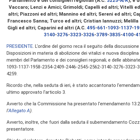
Parlamento e dei consiglieri regionali (A.C.
3225-A/R
); e 
Vaccaro; Lenzi e Amici; Grimoldi; Capelli ed altri; Vitelli ed
altri; Piazzoni ed altri; Mannino ed altri; Sereni ed altri; Ca
Francesco Sanna; Turco ed altri; Cristian Iannuzzi; Melilla ed
Gigli ed altri; Caparini ed altri (A.C.
495
-
661
-
1093
-
1137
-
19
3140
-
3276
-
3323
-
3326
-
3789
-
3835
-
4100
-
4
PRESIDENTE
. L'ordine del giorno reca il seguito della discussion
Disposizioni in materia di abolizione dei vitalizi e nuova disciplina
membri del Parlamento e dei consiglieri regionali; e delle abbinat
1093-1137-1958-2354-2409-2446-2545-2562-3140-3276-3323-3
4259.
Ricordo che, nella seduta di ieri, è stato accantonato l'emendam
ultimo approvato l'articolo 3.
Avverto che la Commissione ha presentato l'emendamento 13.202
l'
Allegato A
)
.
Avverto, inoltre, che fuori dalla seduta il subemendamento Cozzol
presentatore.