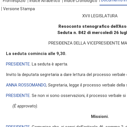
Documento In
Frontespizio
Indice Alfabetico
Indice Cronologico
Versione Stampa
XVII LEGISLATURA
Resoconto stenografico dell'As
Seduta n. 842 di mercoledì 26 lug
PRESIDENZA DELLA VICEPRESIDENTE MA
La seduta comincia alle 9,30.
PRESIDENTE
. La seduta è aperta.
Invito la deputata segretaria a dare lettura del processo verbale
ANNA ROSSOMANDO
,
Segretaria
, legge il processo verbale della s
PRESIDENTE
. Se non vi sono osservazioni, il processo verbale s
(È approvato)
.
Missioni.