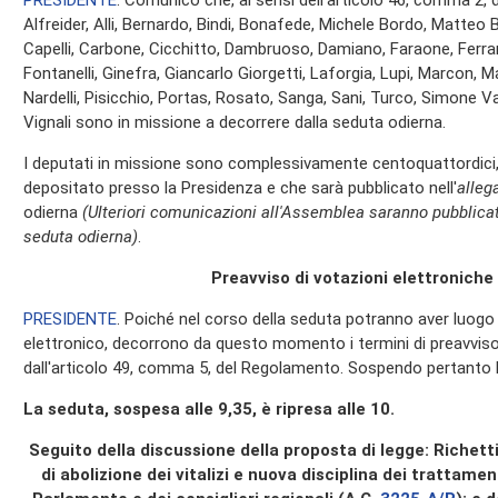
PRESIDENTE
. Comunico che, ai sensi dell'articolo 46, comma 2, 
Alfreider, Alli, Bernardo, Bindi, Bonafede, Michele Bordo, Matteo Br
Capelli, Carbone, Cicchitto, Dambruoso, Damiano, Faraone, Ferran
Fontanelli, Ginefra, Giancarlo Giorgetti, Laforgia, Lupi, Marcon, Ma
Nardelli, Pisicchio, Portas, Rosato, Sanga, Sani, Turco, Simone Val
Vignali sono in missione a decorrere dalla seduta odierna.
I deputati in missione sono complessivamente centoquattordici, 
depositato presso la Presidenza e che sarà pubblicato nell'
alleg
odierna
(Ulteriori comunicazioni all'Assemblea saranno pubblicat
seduta odierna)
.
Preavviso di votazioni elettroniche
PRESIDENTE
. Poiché nel corso della seduta potranno aver luog
elettronico, decorrono da questo momento i termini di preavviso d
dall'articolo 49, comma 5, del Regolamento. Sospendo pertanto la
La seduta, sospesa alle 9,35, è ripresa alle 10.
Seguito della discussione della proposta di legge: Richetti 
di abolizione dei vitalizi e nuova disciplina dei trattame