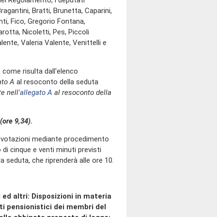
del Regolamento, i deputati
agantini, Bratti, Brunetta, Caparini,
ti, Fico, Gregorio Fontana,
rotta, Nicoletti, Pes, Piccoli
ente, Valeria Valente, Venittelli e
come risulta dall'elenco
ato A
al resoconto della seduta
e nell'
allegato A
al resoconto della
(ore 9,34)
.
o votazioni mediante procedimento
i cinque e venti minuti previsti
 seduta, che riprenderà alle ore 10.
ed altri: Disposizioni in materia
nti pensionistici dei membri del