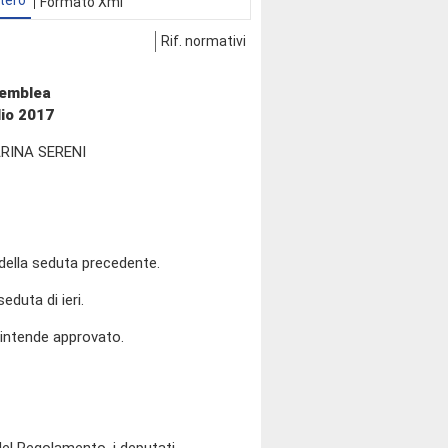
tero
Formato Xml
Rif. normativi
semblea
lio 2017
RINA SERENI
 della seduta precedente.
eduta di ieri.
i intende approvato.