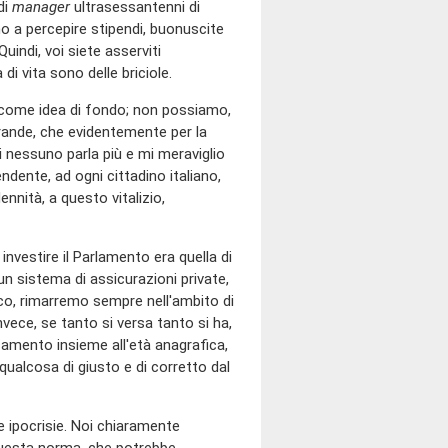
di
manager
ultrasessantenni di
no a percepire stipendi, buonuscite
uindi, voi siete asserviti
di vita sono delle briciole.
 come idea di fondo; non possiamo,
grande, che evidentemente per la
ui nessuno parla più e mi meraviglio
endente, ad ogni cittadino italiano,
ennità, a questo vitalizio,
nvestire il Parlamento era quella di
 un sistema di assicurazioni private,
o, rimarremo sempre nell'ambito di
Invece, se tanto si versa tanto si ha,
rsamento insieme all'età anagrafica,
 qualcosa di giusto e di corretto dal
le ipocrisie. Noi chiaramente