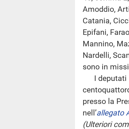
Amoddio, Artin
Catania, Cicc
Epifani, Farao
Mannino, Mazz
Nardelli, Scan
sono in missi
I deputati 
centoquattord
presso la Pre
nell’
allegato 
(Ulteriori co