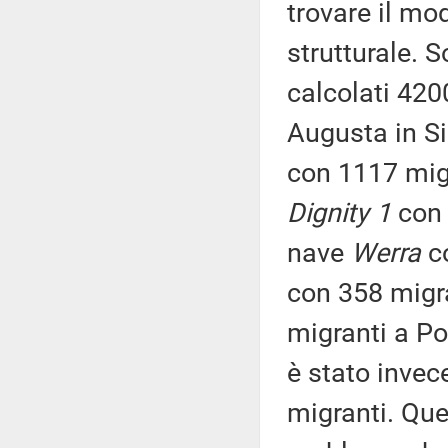
trovare il mo
strutturale. 
calcolati 4200
Augusta in Si
con 1117 mig
Dignity 1
con 
nave
Werra
co
con 358 migra
migranti a Po
è stato invec
migranti. Ques