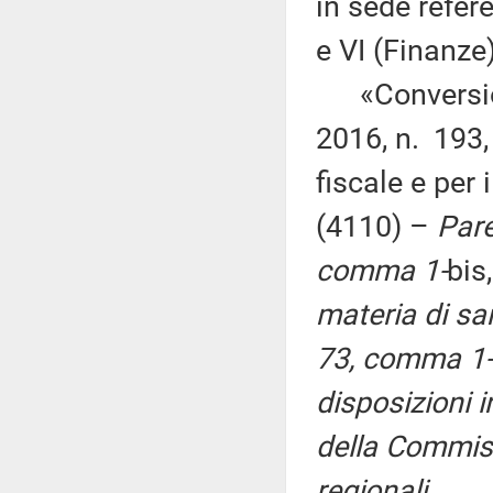
in sede refer
e VI (Finanze)
«Conversione
2016, n. 193,
fiscale e per 
(4110) –
Pare
comma 1-
bis
materia di sanzi
73, comma 1-
disposizioni i
della Commiss
regionali.