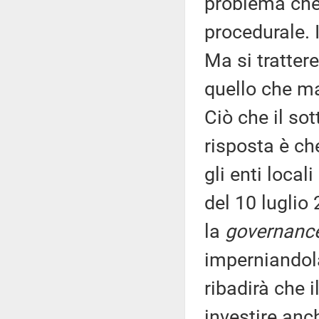
problema che 
procedurale. 
Ma si tratter
quello che ma
Ciò che il so
risposta è ch
gli enti local
del 10 luglio 
la
governanc
imperniandola
ribadirà che i
investire anch