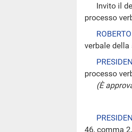
Invito il dep
processo verb
ROBERTO
verbale della 
PRESIDE
processo verb
(È approva
PRESIDE
46, comma 2, 