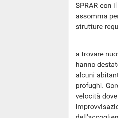
SPRAR con il 
assomma per i
strutture requ
a trovare nuov
hanno destato
alcuni abitant
profughi. Gor
velocità dove 
improvvisazi
dell'accoglien