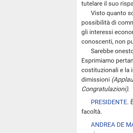
tutelare il suo ris
Visto quanto sopra
possibilità di comm
gli interessi econom
conoscenti, non pu
Sarebbe onesto che
Esprimiamo pertanto
costituzionali e 
dimissioni
(Applau
Congratulazioni)
.
PRESIDENTE
. 
facoltà.
ANDREA DE M