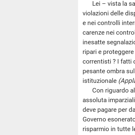
Lei – vista la san
violazioni delle di
e nei controlli inte
carenze nei control
inesatte segnalazio
ripari e proteggere 
correntisti ? I fat
pesante ombra sull
istituzionale
(Appl
Con riguardo alla 
assoluta imparzial
deve pagare per dar
Governo esonerato 
risparmio in tutte