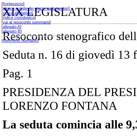
[
frontespizio
]
XIX LEGISLATURA
[
elenco e sigle dei gruppi parlamentari
]
[
indice alfabetico
]
[
indice cronologico
]
[
vai al resoconto sommario
]
[
allegato A
]
[
allegato B
]
Resoconto stenografico de
[
riferimenti normativi
]
Seduta n. 16 di giovedì 13 
Pag. 1
PRESIDENZA DEL PRES
LORENZO FONTANA
La seduta comincia alle 9,