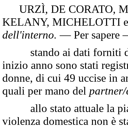
URZÌ
,
DE CORATO
,
M
KELANY
,
MICHELOTTI
dell'interno
.
— Per sapere –
stando ai dati forniti dal
inizio anno sono stati regis
donne, di cui 49 uccise in a
quali per mano del
partner/
allo stato attuale la piag
violenza domestica non è st