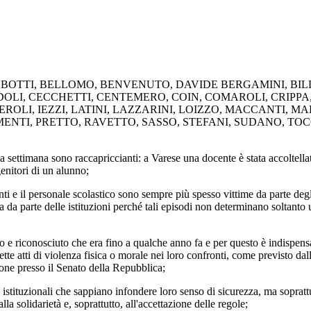
BOTTI
,
BELLOMO
,
BENVENUTO
,
DAVIDE BERGAMINI
,
BIL
DOLI
,
CECCHETTI
,
CENTEMERO
,
COIN
,
COMAROLI
,
CRIPPA
EROLI
,
IEZZI
,
LATINI
,
LAZZARINI
,
LOIZZO
,
MACCANTI
,
MA
MENTI
,
PRETTO
,
RAVETTO
,
SASSO
,
STEFANI
,
SUDANO
,
TOC
ttimana sono raccapriccianti: a Varese una docente è stata accoltellata
genitori di un alunno;
e il personale scolastico sono sempre più spesso vittime da parte degl
 da parte delle istituzioni perché tali episodi non determinano soltanto u
 riconosciuto che era fino a qualche anno fa e per questo è indispensa
ette atti di violenza fisica o morale nei loro confronti, come previsto d
ione presso il Senato della Repubblica;
ituzionali che sappiano infondere loro senso di sicurezza, ma soprattutt
la solidarietà e, soprattutto, all'accettazione delle regole;