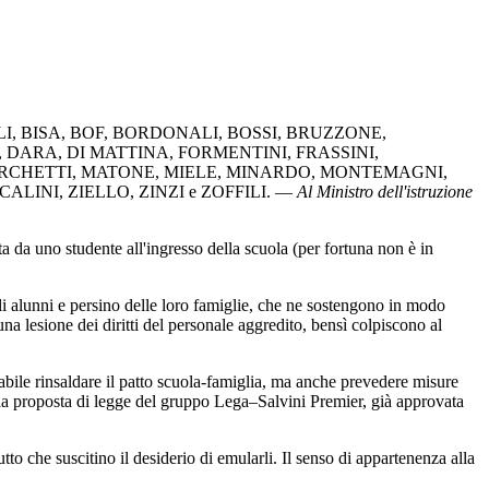
LI
,
BISA
,
BOF
,
BORDONALI
,
BOSSI
,
BRUZZONE
,
,
DARA
,
DI MATTINA
,
FORMENTINI
,
FRASSINI
,
RCHETTI
,
MATONE
,
MIELE
,
MINARDO
,
MONTEMAGNI
,
CALINI
,
ZIELLO
,
ZINZI
e
ZOFFILI
. —
Al Ministro dell'istruzione
 da uno studente all'ingresso della scuola (per fortuna non è in
i alunni e persino delle loro famiglie, che ne sostengono in modo
na lesione dei diritti del personale aggredito, bensì colpiscono al
bile rinsaldare il patto scuola-famiglia, ma anche prevedere misure
alla proposta di legge del gruppo Lega–Salvini Premier, già approvata
o che suscitino il desiderio di emularli. Il senso di appartenenza alla