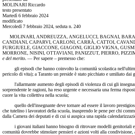
MOLINARI Riccardo
testo presentato
Martedì 6 febbraio 2024
modificato
Mercoledì 7 febbraio 2024, seduta n. 240
MOLINARI
,
ANDREUZZA
,
ANGELUCCI
,
BAGNAI
,
BARA
CANDIANI
,
CAPARVI
,
CARLONI
,
CARRÀ
,
CATTOI
,
CAVAN
FURGIUELE
,
GIACCONE
,
GIAGONI
,
GIGLIO VIGNA
,
GUSM
MORRONE
,
NISINI
,
OTTAVIANI
,
PANIZZUT
,
PIERRO
,
PIZZI
e del merito
. — Per sapere – premesso che:
gli episodi che hanno coinvolto la comunità scolastica nell'ultima se
pericolo di vita); a Taranto un preside è stato picchiato e umiliato dai 
l'allarmante aumento degli episodi di violenza di cui gli insegnanti 
sorprendente le ragioni, ha reso urgente e necessaria una ferma risposta
cuore la vita collettiva nella scuola;
quello dell'insegnante deve tornare ad essere il lavoro prestigioso e
che tutelino i lavoratori della scuola, inasprendo le pene per chi comm
dalla Camera dei deputati e di cui si auspica una rapida calendarizzaz
i giovani italiani hanno bisogno di ritrovare modelli genitoriali e ist
comunità dovrebbe stimolare pensieri e azioni volti alla condivisione, al