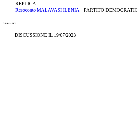
REPLICA
Resoconto
MALAVASI ILENIA
PARTITO DEMOCRATIC
Fasi iter:
DISCUSSIONE IL 19/07/2023
SVOLTO IL 19/07/2023
CONCLUSO IL 19/07/2023
Atto Camera
Interrogazione a risposta immediata in Assemblea 3-00538
presentato da
MALAVASI Ilenia
testo presentato
Martedì 18 luglio 2023
modificato
Mercoledì 19 luglio 2023, seduta n. 142
MALAVASI
,
FURFARO
,
STUMPO
,
GIRELLI
,
GHIO
,
FERR
il 21 aprile 2023 il Comitato prezzi e rimborso dell'Agenzia italiana