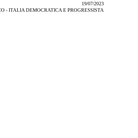
19/07/2023
O - ITALIA DEMOCRATICA E PROGRESSISTA
ARI
,
CASU
e
FORNARO
. —
Al Ministro della salute
. — Per sapere –
 del farmaco, con una decisione di portata storica, ha approvato la gra