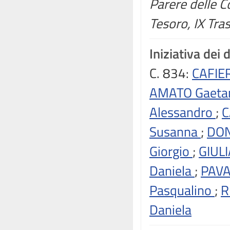
Parere delle C
Tesoro, IX Trasp
Iniziativa dei 
C. 834:
CAFIE
AMATO Gaet
Alessandro
;
C
Susanna
;
DON
Giorgio
;
GIUL
Daniela
;
PAV
Pasqualino
;
R
Daniela