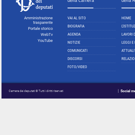
della Camera
della 
Amministrazione
VAI AL SITO
HOME
trasparente
BIOGRAFIA
L'ISTITU
Portale storico
AGENDA
LAVORI 
WebTv
YouTube
NOTIZIE
LEGGI E
COMUNICATI
ATTUALI
DISCORSI
RELAZIO
FOTO/VIDEO
Social m
Camera dei deputati © Tutti i diritti riservati