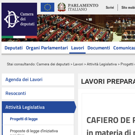
Scrivi
Sito mobi
Deputati
Organi Parlamentari
Lavori
Documenti
Comunica
Stai consultando:
Camera dei deputati
>
Lavori
>
Attività Legislativa
>
Progetti 
Agenda dei Lavori
LAVORI PREPARA
Resoconti
Attività Legislativa
CAFIERO DE RA
Progetti di legge
in materia di 
Proposte di legge d'iniziativa