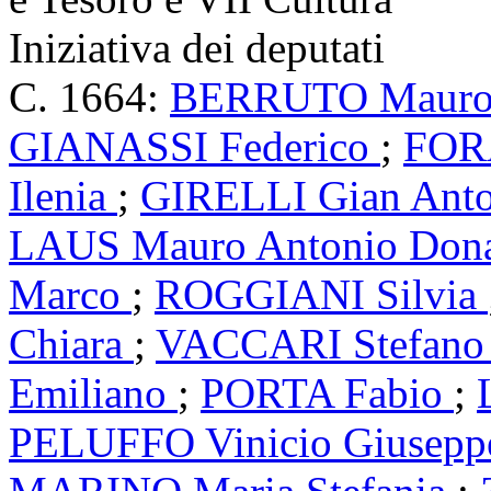
Iniziativa dei deputati
C. 1664:
BERRUTO Maur
GIANASSI Federico
;
FORA
Ilenia
;
GIRELLI Gian Ant
LAUS Mauro Antonio Don
Marco
;
ROGGIANI Silvia
Chiara
;
VACCARI Stefan
Emiliano
;
PORTA Fabio
;
PELUFFO Vinicio Giusepp