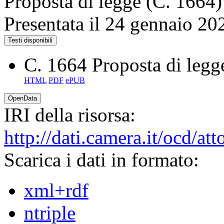
Proposta di legge (C. 1664)
Presentata il 24 gennaio 20
Testi disponibili
C. 1664
Proposta di legg
HTML
PDF
ePUB
OpenData
IRI della risorsa:
http://dati.camera.it/ocd/a
Scarica i dati in formato:
xml+rdf
ntriple