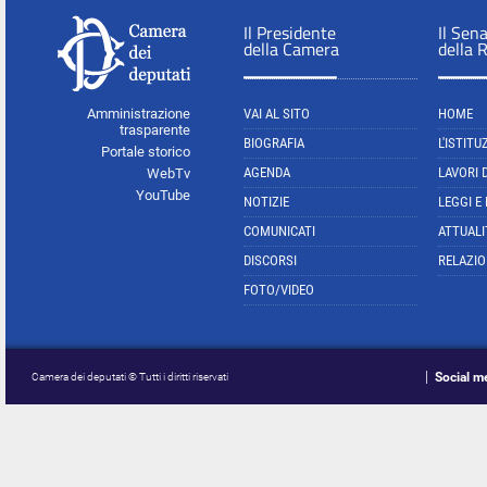
Il Presidente
Il Sen
della Camera
della 
Amministrazione
VAI AL SITO
HOME
trasparente
BIOGRAFIA
L'ISTITU
Portale storico
AGENDA
LAVORI 
WebTv
YouTube
NOTIZIE
LEGGI E
COMUNICATI
ATTUALI
DISCORSI
RELAZIO
FOTO/VIDEO
Social m
Camera dei deputati © Tutti i diritti riservati