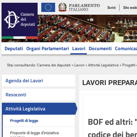
Scrivi
Sito mobi
Deputati
Organi Parlamentari
Lavori
Documenti
Comunica
Stai consultando:
Camera dei deputati
>
Lavori
>
Attività Legislativa
>
Progetti 
Agenda dei Lavori
LAVORI PREPARA
Resoconti
Attività Legislativa
BOF ed altri: 
Progetti di legge
codice dei ben
Proposte di legge d'iniziativa