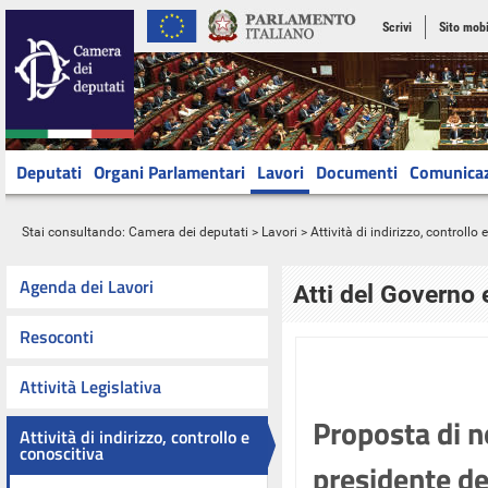
Scrivi
Sito mobi
Deputati
Organi Parlamentari
Lavori
Documenti
Comunica
Stai consultando:
Camera dei deputati
>
Lavori
>
Attività di indirizzo, controllo
Agenda dei Lavori
Atti del Governo 
Resoconti
Attività Legislativa
Proposta di n
Attività di indirizzo, controllo e
conoscitiva
presidente de