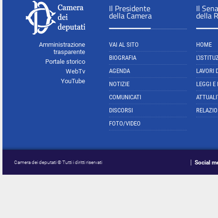
Il Presidente
Il Sen
della Camera
della 
Amministrazione
VAI AL SITO
HOME
trasparente
BIOGRAFIA
L'ISTITU
Portale storico
AGENDA
LAVORI 
WebTv
YouTube
NOTIZIE
LEGGI E
COMUNICATI
ATTUALI
DISCORSI
RELAZIO
FOTO/VIDEO
Social m
Camera dei deputati © Tutti i diritti riservati