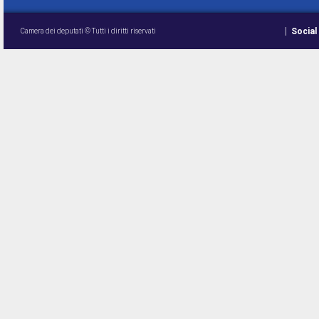
Social
Camera dei deputati © Tutti i diritti riservati