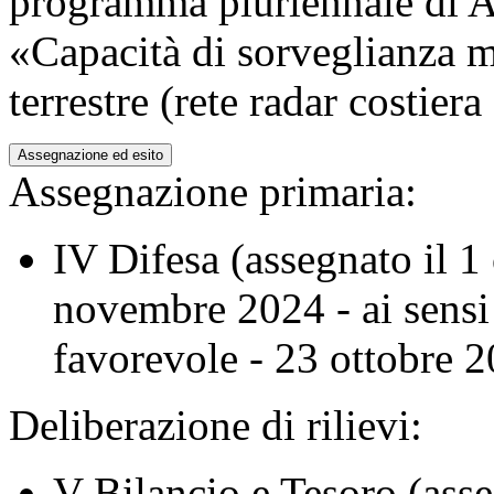
programma pluriennale di 
«Capacità di sorveglianza m
terrestre (rete radar costie
Assegnazione ed esito
Assegnazione primaria:
IV Difesa
(
assegnato il 1
novembre 2024
- ai sens
favorevole
-
23 ottobre 
Deliberazione di rilievi:
V Bilancio e Tesoro
(
asse