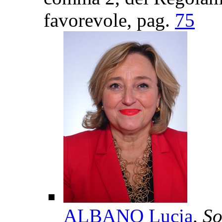
favorevole
, pag.
75
ALBANO Lucia
, S