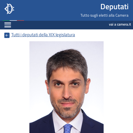
Deputati, Camera dei Deputati -
Navigazione pagine di servizio
Salta al contenuto principale
Salta al menu di navigazione
Fine pagina
Salta al contenuto principale
Salta al menu di navigazione
Vai a inizio pagina
Deputati
Tutto sugli eletti alla Camera
Espandi
vai a camera.it
Tutti i deputati della XIX legislatura