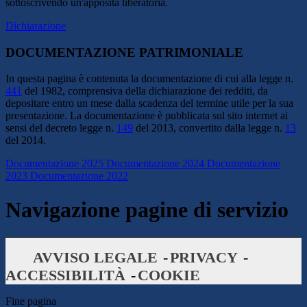
sottoscrivendo un'apposita liberatoria.
Dichiarazione
DOCUMENTAZIONE PATRIMONIALE
In questa pagina è contenuta la documentazione di cui alla legge n.
441
del 1982, comprensiva della dichiarazione dei redditi, da
depositare entro un mese dalla scadenza del termine utile per la sua
presentazione. La documentazione è pubblicata sul sito internet ai
sensi del decreto legge n.
149
del 2013, convertito dalla legge n.
13
del 2014.
Documentazione 2025
Documentazione 2024
Documentazione
2023
Documentazione 2022
Navigazione pagine di servizio
AVVISO LEGALE
PRIVACY
ACCESSIBILITÀ
COOKIE
Fine pagina