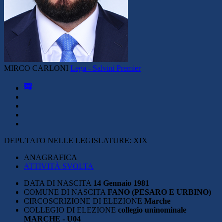
MIRCO CARLONI
Lega - Salvini Premier
DEPUTATO NELLE LEGISLATURE:
XIX
ANAGRAFICA
ATTIVITÀ SVOLTA
DATA DI NASCITA
14 Gennaio 1981
COMUNE DI NASCITA
FANO (PESARO E URBINO)
CIRCOSCRIZIONE DI ELEZIONE
Marche
COLLEGIO DI ELEZIONE
collegio uninominale
MARCHE - U04