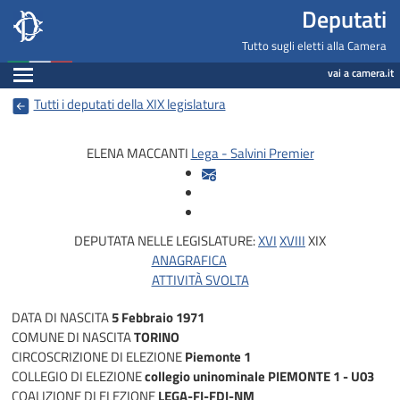
Deputati, Camera dei Deputati -
Navigazione pagine di servizio
Salta al contenuto principale
Salta al menu di navigazione
Fine pagina
Salta al contenuto principale
Salta al menu di navigazione
Vai a inizio pagina
Deputati
Tutto sugli eletti alla Camera
Espandi
vai a camera.it
Tutti i deputati della XIX legislatura
ELENA MACCANTI
Lega - Salvini Premier
DEPUTATA NELLE LEGISLATURE:
XVI
XVIII
XIX
ANAGRAFICA
ATTIVITÀ SVOLTA
DATA DI NASCITA
5 Febbraio 1971
COMUNE DI NASCITA
TORINO
CIRCOSCRIZIONE DI ELEZIONE
Piemonte 1
COLLEGIO DI ELEZIONE
collegio uninominale PIEMONTE 1 - U03
COALIZIONE DI ELEZIONE
LEGA-FI-FDI-NM