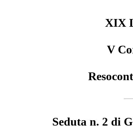
XIX L
V Co
Resocont
Seduta n. 2 di 