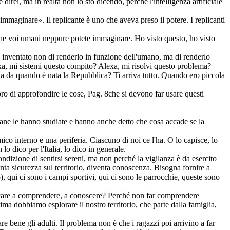
ei, ma in realtà non lo sto dicendo, perché l'intelligenza artificiale
mmaginare». Il replicante è uno che aveva preso il potere. I replicanti
 che voi umani neppure potete immaginare. Ho visto questo, ho visto
inventato non di renderlo in funzione dell'umano, ma di renderlo
lexa, mi sistemi questo compito? Alexa, mi risolvi questo problema?
iana da quando è nata la Repubblica? Ti arriva tutto. Quando ero piccola
ro di approfondire le cose,
Pag. 8
che si devono far usare questi
mane le hanno studiate e hanno anche detto che cosa accade se la
co interno e una periferia. Ciascuno di noi ce l'ha. O lo capisce, lo
lo dico per l'Italia, lo dico in generale.
dizione di sentirsi sereni, ma non perché la vigilanza è da esercito
enta sicurezza sul territorio, diventa conoscenza. Bisogna fornire a
), qui ci sono i campi sportivi, qui ci sono le parrocchie, queste sono
ucare a comprendere, a conoscere? Perché non far comprendere
ima dobbiamo esplorare il nostro territorio, che parte dalla famiglia,
e bene gli adulti. Il problema non è che i ragazzi poi arrivino a far