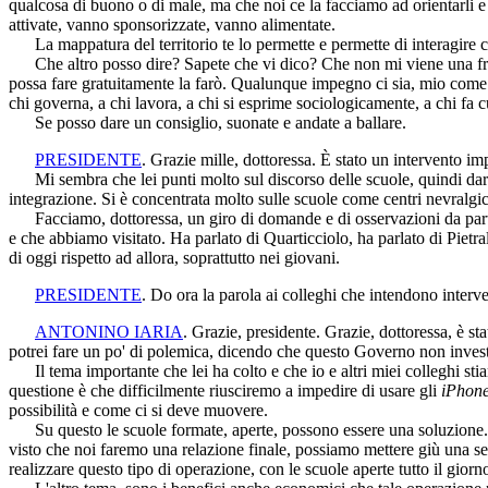
qualcosa di buono o di male, ma che noi ce la facciamo ad orientarli e 
attivate, vanno sponsorizzate, vanno alimentate.
La mappatura del territorio te lo permette e permette di interagire con 
Che altro posso dire? Sapete che vi dico? Che non mi viene una fras
possa fare gratuitamente la farò. Qualunque impegno ci sia, mio come di
chi governa, a chi lavora, a chi si esprime sociologicamente, a chi fa cu
Se posso dare un consiglio, suonate e andate a ballare.
PRESIDENTE
. Grazie mille, dottoressa. È stato un intervento im
Mi sembra che lei punti molto sul discorso delle scuole, quindi dare so
integrazione. Si è concentrata molto sulle scuole come centri nevralgic
Facciamo, dottoressa, un giro di domande e di osservazioni da parte de
e che abbiamo visitato. Ha parlato di Quarticciolo, ha parlato di Pietr
di oggi rispetto ad allora, soprattutto nei giovani.
PRESIDENTE
. Do ora la parola ai colleghi che intendono interv
ANTONINO IARIA
. Grazie, presidente. Grazie, dottoressa, è st
potrei fare un po' di polemica, dicendo che questo Governo non invest
Il tema importante che lei ha colto e che io e altri miei colleghi sti
questione è che difficilmente riusciremo a impedire di usare gli
iPhon
possibilità e come ci si deve muovere.
Su questo le scuole formate, aperte, possono essere una soluzione. Pr
visto che noi faremo una relazione finale, possiamo mettere giù una s
realizzare questo tipo di operazione, con le scuole aperte tutto il giorn