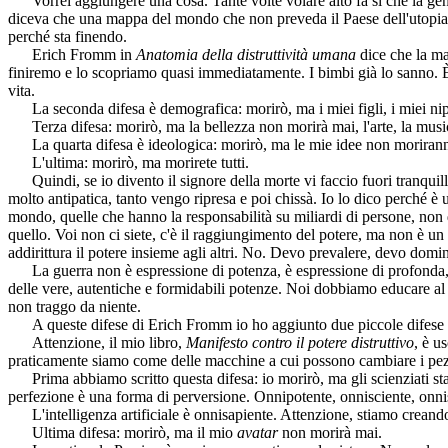
Vorrei aggiungere una cosa. Tante volte volare alto fa sì che la gent
diceva che una mappa del mondo che non preveda il Paese dell'utopia n
perché sta finendo.
Erich Fromm in
Anatomia della distruttività umana
dice che la ma
finiremo e lo scopriamo quasi immediatamente. I bimbi già lo sanno. È 
vita.
La seconda difesa è demografica: morirò, ma i miei figli, i miei nip
Terza difesa: morirò, ma la bellezza non morirà mai, l'arte, la musica, 
La quarta difesa è ideologica: morirò, ma le mie idee non moriran
L'ultima: morirò, ma morirete tutti.
Quindi, se io divento il signore della morte vi faccio fuori tranquil
molto antipatica, tanto vengo ripresa e poi chissà. Io lo dico perché è 
mondo, quelle che hanno la responsabilità su miliardi di persone, non 
quello. Voi non ci siete, c'è il raggiungimento del potere, ma non è u
addirittura il potere insieme agli altri. No. Devo prevalere, devo domi
La guerra non è espressione di potenza, è espressione di profonda, 
delle vere, autentiche e formidabili potenze. Noi dobbiamo educare al
non traggo da niente.
A queste difese di Erich Fromm io ho aggiunto due piccole difese co
Attenzione, il mio libro,
Manifesto contro il potere distruttivo
, è u
praticamente siamo come delle macchine a cui possono cambiare i pez
Prima abbiamo scritto questa difesa: io morirò, ma gli scienziati stan
perfezione è una forma di perversione. Onnipotente, onnisciente, onni
L'intelligenza artificiale è onnisapiente. Attenzione, stiamo creand
Ultima difesa: morirò, ma il mio
avatar
non morirà mai.