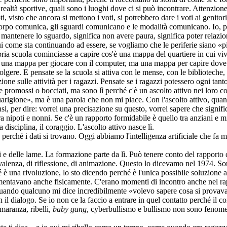
e realtà sportive, quali sono i luoghi dove ci si può incontrare. Attenzio
, visto che ancora si mettono i voti, si potrebbero dare i voti ai genito
 comunica, gli sguardi comunicano e le modalità comunicano. Io, purtr
 mantenere lo sguardo, significa non avere paura, significa poter relazi
 come sta continuando ad essere, se vogliamo che le periferie siano «p
 scuola cominciasse a capire cos'è una mappa del quartiere in cui vive 
una mappa per giocare con il computer, ma una mappa per capire dove v
gere. E pensate se la scuola si attiva con le mense, con le biblioteche, co
ne sulle attività per i ragazzi. Pensate se i ragazzi potessero ogni tant
re promossi o bocciati, ma sono lì perché c'è un ascolto attivo nei loro co
igione», ma è una parola che non mi piace. Con l'ascolto attivo, quand
, per dire: vorrei una precisazione su questo, vorrei sapere che significa,
a nipoti e nonni. Se c'è un rapporto formidabile è quello tra anziani e mi
la disciplina, il coraggio. L'ascolto attivo nasce lì.
 perché i dati si trovano. Oggi abbiamo l'intelligenza artificiale che f
e delle lame. La formazione parte da lì. Può tenere conto del rapporto co
valenza, di riflessione, di animazione. Questo lo dicevamo nel 1974. So
 è una rivoluzione, lo sto dicendo perché è l'unica possibile soluzione 
ntavano anche fisicamente. C'erano momenti di incontro anche nel rappo
uando qualcuno mi dice incredibilmente «volevo sapere cosa si provava a
n il dialogo. Se io non ce la faccio a entrare in quel contatto perché il 
maranza, ribelli,
baby gang
, cyberbullismo e bullismo non sono fenomeni