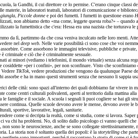
la, la Gandhi, il cui direttore ce lo permise. C'erano cinque classi d
le materie, in laboratori teatrali, laboratori di comunicazione e bibliote
a giungla
,
Piccole donne
e poi dei fumetti. I fumetti in questione erano
H
lizzati, non abbiamo detto «ma come, leggete questa roba?» – quando abb
ilizzato la fumettistica che c'era: Hessa era una nazista che torturava
o da lì, partimmo da che cosa veniva inculcato nelle loro menti. Atte
a vedere nel
deep web.
Nelle varie possibilità ci sono cose che voi nemm
ssorbire. Come assorbono le immagini televisive, pubbliche e private, c
e è criminale e ciò che è criminalmente sessuale.
i minori (vediamo i telefonini, il mondo virtuale) senza alcuna regola 
 cosiddette «per i confini», per non sconfinare. Visto che sconfiniamo da t
i. Vedere
TikTok
, vedere produzioni che vengono da qualunque Paese de
hi assorbe e ha in mano questi strumenti senza che nessuno li sappia usar
ci delle città: sono spazi all'interno dei quali dobbiamo far vivere in 
 come centri culturali polivalenti, aperti al territorio dalla mattina alla
e famiglie e il sociale. A scuola i segnali li puoi cogliere se hai gli st
ssere continua. Quelle scuole devono avere le mense, devono avere le bib
urali, sportive, lavorative, legali, sanitarie.
 come si decripta la realtà, come si studia, come si lavora. Saper pens
 ci va chi ha problemi. No, di solito dallo psicologo ci vanno quelli che
a, non sono le neuroscienze, anche se sono collegate strettissimamente,
ria. La storia non è soltanto quella dei popoli: è la
storytelling
che parte 
le periferie sono importanti, perché ti raccontano la storia di come si è