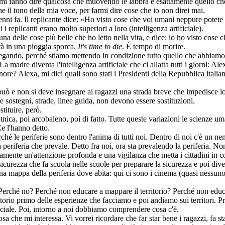
 fanno dire qualcosa che muovendo le labbra è esattamente quello che dir
 il tono della mia voce, per farmi dire cose che io non direi mai.
nni fa. Il replicante dice: «Ho visto cose che voi umani neppure potete i
 replicanti erano molto superiori a loro (intelligenza artificiale).
 delle cose più belle che ho letto nella vita, e dice: io ho visto cose
irà in una pioggia sporca.
It's time to die
. È tempo di morire.
egando, perché stiamo mettendo in condizione tutto quello che abbiamo 
madre diventa l'intelligenza artificiale che ci allatta tutti i giorni: A
gnore? Alexa, mi dici quali sono stati i Presidenti della Repubblica ital
ò e non si deve insegnare ai ragazzi una strada breve che impedisce lo
e sostegni, strade, linee guida, non devono essere sostituzioni.
ituire, però.
nica, poi arcobaleno, poi di fatto. Tutte queste variazioni le scienze u
Ce l'hanno detto.
le periferie sono dentro l'anima di tutti noi. Dentro di noi c'è un nemi
a periferia che prevale. Detto fra noi, ora sta prevalendo la periferia. Non 
ente un'attenzione profonda e una vigilanza che metta i cittadini in con
sicurezza che fa scuola nelle scuole per preparare la sicurezza e poi div
 una mappa della periferia dove abita: qui ci sono i cinema (quasi nessuno
. Perché no? Perché non educare a mappare il territorio? Perché non ed
torio primo delle esperienze che facciamo e poi andiamo sui territori. Pr
ociale. Poi, intorno a noi dobbiamo comprendere cosa c'è.
he mi interessa. Vi vorrei ricordare che far star bene i ragazzi, fa star