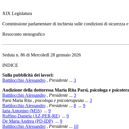
XIX Legislatura
Commissione parlamentare di inchiesta sulle condizioni di sicurezza e su
Resoconto stenografico
Seduta n. 86 di Mercoledì 28 gennaio 2026
INDICE
Sulla pubblicità dei lavori:
Battilocchio Alessandro
,
Presidente
...
3
Audizione della dottoressa Maria Rita Parsi, psicologa e psicoter
Battilocchio Alessandro
,
Presidente
...
3
Parsi Maria Rita
,
psicologa e psicoterapeuta
...
3
Battilocchio Alessandro
,
Presidente
...
8
...
9
Iaria Antonino (M5S)
...
9
Ruffino Daniela (AZ-PER-RE)
...
9
De Maria Andrea (PD-IDP)
...
9
Battilocchio Alessandro
,
Presidente
...
10