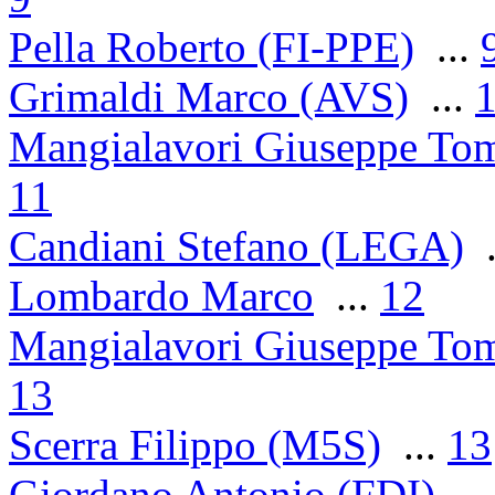
Pella Roberto (FI-PPE)
...
Grimaldi Marco (AVS)
...
Mangialavori Giuseppe To
11
Candiani Stefano (LEGA)
.
Lombardo Marco
...
12
Mangialavori Giuseppe To
13
Scerra Filippo (M5S)
...
13
Giordano Antonio (FDI)
..