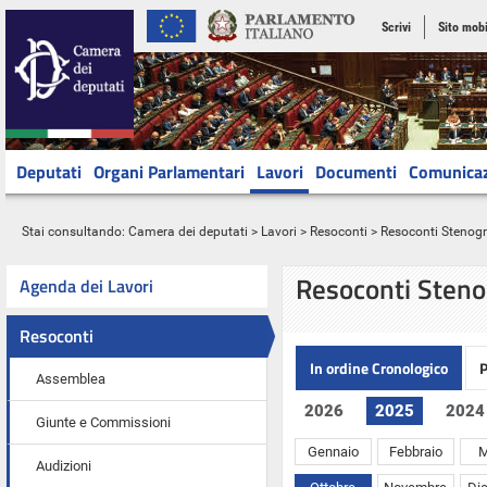
Scrivi
Sito mobi
Deputati
Organi Parlamentari
Lavori
Documenti
Comunica
Stai consultando:
Camera dei deputati
>
Lavori
>
Resoconti
> Resoconti Stenograf
Resoconti Steno
Agenda dei Lavori
Resoconti
In ordine Cronologico
P
Assemblea
2026
2025
2024
Giunte e Commissioni
Gennaio
Febbraio
M
Audizioni