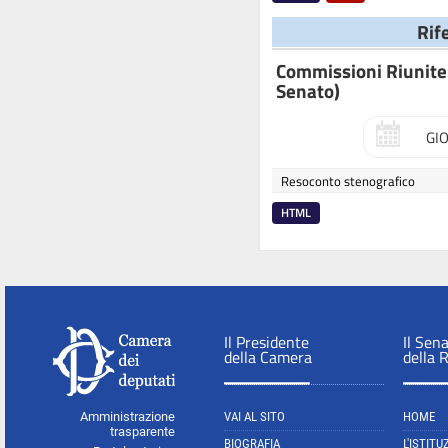
Rif
Commissioni Riunite 
Senato)
GI
Resoconto stenografico
HTML
Il Presidente
Il Sen
della Camera
della 
Amministrazione
VAI AL SITO
HOME
trasparente
BIOGRAFIA
L'ISTITU