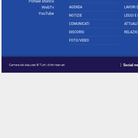
Portale storico
AGENDA
LAVORI 
WebTv
YouTube
NOTIZIE
LEGGI E
COMUNICATI
ATTUALI
DISCORSI
RELAZIO
FOTO/VIDEO
Social m
Camera dei deputati © Tutti i diritti riservati