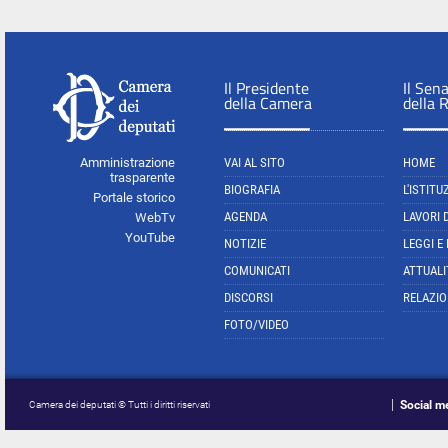
Il Presidente
Il Sen
della Camera
della 
Amministrazione
VAI AL SITO
HOME
trasparente
BIOGRAFIA
L'ISTITU
Portale storico
AGENDA
LAVORI 
WebTv
YouTube
NOTIZIE
LEGGI E
COMUNICATI
ATTUALI
DISCORSI
RELAZIO
FOTO/VIDEO
Social m
Camera dei deputati © Tutti i diritti riservati