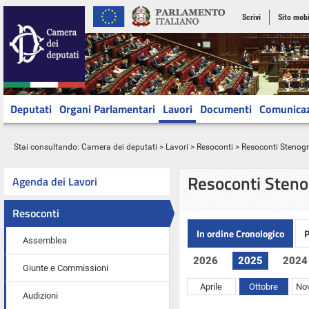
Scrivi
Sito mobi
Deputati
Organi Parlamentari
Lavori
Documenti
Comunica
Stai consultando:
Camera dei deputati
>
Lavori
>
Resoconti
> Resoconti Stenograf
Resoconti Steno
Agenda dei Lavori
Resoconti
In ordine Cronologico
P
Assemblea
2026
2025
2024
Giunte e Commissioni
Aprile
Ottobre
No
Audizioni