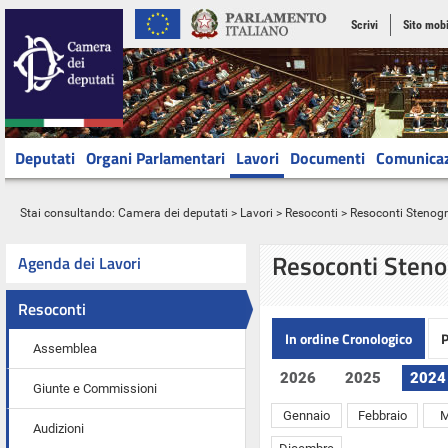
Scrivi
Sito mobi
Deputati
Organi Parlamentari
Lavori
Documenti
Comunica
Stai consultando:
Camera dei deputati
>
Lavori
>
Resoconti
> Resoconti Stenograf
Resoconti Steno
Agenda dei Lavori
Resoconti
In ordine Cronologico
P
Assemblea
2026
2025
2024
Giunte e Commissioni
Gennaio
Febbraio
M
Audizioni