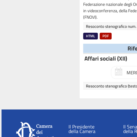
Federazione nazionale degli Or
in videoconferenza, della Feder
(FNOVI).
Resoconto stenografico num.
HTML
PDF
Rif
Affari sociali (XII)
MERC
Resoconto stenografico
(test
Il Presidente
Il Sen
della Camera
della 