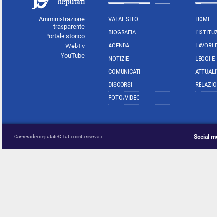
Amministrazione
VAI AL SITO
HOME
trasparente
BIOGRAFIA
L'ISTITU
Portale storico
AGENDA
LAVORI 
WebTv
YouTube
NOTIZIE
LEGGI E
COMUNICATI
ATTUALI
DISCORSI
RELAZIO
FOTO/VIDEO
Social m
Camera dei deputati © Tutti i diritti riservati