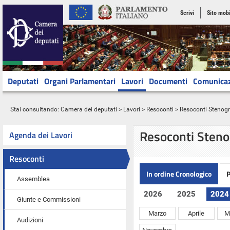
Scrivi
Sito mobi
Deputati
Organi Parlamentari
Lavori
Documenti
Comunica
Stai consultando:
Camera dei deputati
>
Lavori
>
Resoconti
> Resoconti Stenograf
Resoconti Steno
Agenda dei Lavori
Resoconti
In ordine Cronologico
P
Assemblea
2026
2025
2024
Giunte e Commissioni
Marzo
Aprile
M
Audizioni