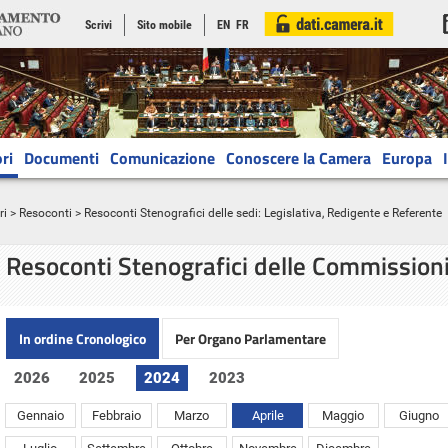
Scrivi
Sito mobile
EN
FR
ri
Documenti
Comunicazione
Conoscere la Camera
Europa
ri
>
Resoconti
> Resoconti Stenografici delle sedi: Legislativa, Redigente e Referente
Resoconti Stenografici delle Commission
In ordine Cronologico
Per Organo Parlamentare
2026
2025
2024
2023
Gennaio
Febbraio
Marzo
Aprile
Maggio
Giugno