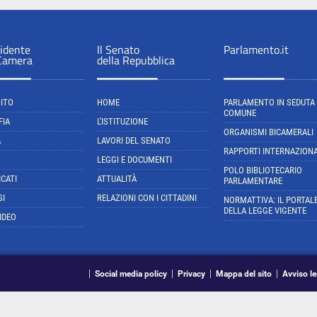
sidente
Il Senato
Parlamento.it
 Camera
della Repubblica
SITO
HOME
PARLAMENTO IN SEDUTA
COMUNE
FIA
L'ISTITUZIONE
ORGANISMI BICAMERALI
A
LAVORI DEL SENATO
RAPPORTI INTERNAZIONA
LEGGI E DOCUMENTI
POLO BIBLIOTECARIO
CATI
ATTUALITÀ
PARLAMENTARE
SI
RELAZIONI CON I CITTADINI
NORMATTIVA: IL PORTAL
DELLA LEGGE VIGENTE
IDEO
Social media policy
Privacy
Mappa del sito
Avviso le