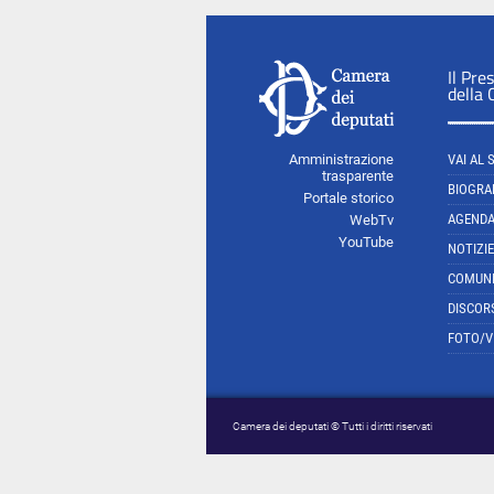
Il Pre
della
Amministrazione
VAI AL 
trasparente
BIOGRA
Portale storico
AGEND
WebTv
YouTube
NOTIZIE
COMUNI
DISCOR
FOTO/V
Camera dei deputati © Tutti i diritti riservati