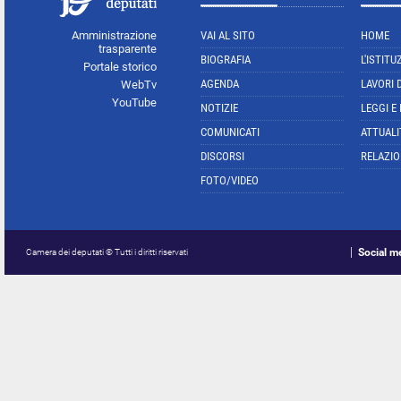
Amministrazione
VAI AL SITO
HOME
trasparente
BIOGRAFIA
L'ISTITU
Portale storico
AGENDA
LAVORI 
WebTv
YouTube
NOTIZIE
LEGGI E
COMUNICATI
ATTUALI
DISCORSI
RELAZIO
FOTO/VIDEO
Social m
Camera dei deputati © Tutti i diritti riservati