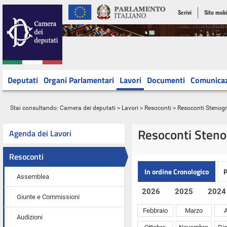
Scrivi
Sito mobi
Deputati
Organi Parlamentari
Lavori
Documenti
Comunica
Stai consultando:
Camera dei deputati
>
Lavori
>
Resoconti
> Resoconti Stenograf
Resoconti Steno
Agenda dei Lavori
Resoconti
In ordine Cronologico
P
Assemblea
2026
2025
2024
Giunte e Commissioni
Febbraio
Marzo
A
Audizioni