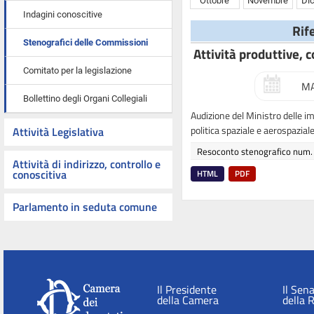
Ottobre
Novembre
Di
Indagini conoscitive
Rif
Stenografici delle Commissioni
Attività produttive, 
Comitato per la legislazione
MA
Bollettino degli Organi Collegiali
Audizione del Ministro delle im
politica spaziale e aerospazial
Attività Legislativa
Resoconto stenografico num.
Attività di indirizzo, controllo e
conoscitiva
HTML
PDF
Parlamento in seduta comune
Il Presidente
Il Sen
della Camera
della 