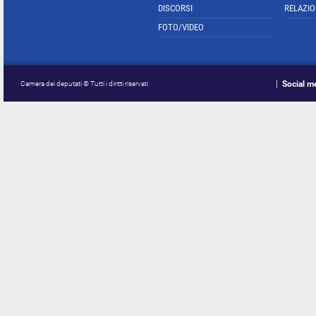
DISCORSI
RELAZIO
FOTO/VIDEO
Social m
Camera dei deputati © Tutti i diritti riservati