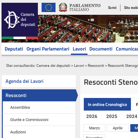
Scrivi
Sito mobi
Deputati
Organi Parlamentari
Lavori
Documenti
Comunica
Stai consultando:
Camera dei deputati
>
Lavori
>
Resoconti
> Resoconti Stenograf
Resoconti Steno
Agenda dei Lavori
Resoconti
In ordine Cronologico
P
Assemblea
2026
2025
2024
Giunte e Commissioni
Marzo
Aprile
M
Audizioni