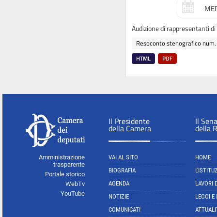
MER
Audizione di rappresentanti 
Resoconto stenografico num.
HTML
PDF
Il Presidente
Il Sen
della Camera
della 
Amministrazione
VAI AL SITO
HOME
trasparente
BIOGRAFIA
L'ISTITU
Portale storico
AGENDA
LAVORI 
WebTv
YouTube
NOTIZIE
LEGGI E
COMUNICATI
ATTUALI