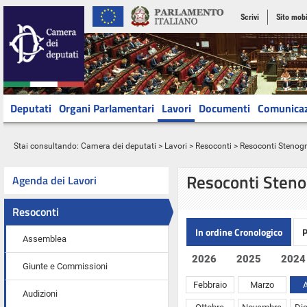
Scrivi
Sito mobi
Deputati
Organi Parlamentari
Lavori
Documenti
Comunica
Stai consultando:
Camera dei deputati
>
Lavori
>
Resoconti
> Resoconti Stenograf
Resoconti Steno
Agenda dei Lavori
Resoconti
In ordine Cronologico
P
Assemblea
2026
2025
2024
Giunte e Commissioni
Febbraio
Marzo
A
Audizioni